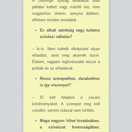
A Dühöngő ifjúság előadásai után
például kellett vagy másfél óra, mire
ma­gamhoz tértem, annyira átéltem,
elhittem minden mondatát.
Ez alkati adottság vagy tudatos
színészi vállalás?
– Is-is. Nem tudnék elképzelni olyan
előadást, amit meg akarnék úszni.
Életem, napjaim legfontosabb részei a
próbák és az előadások.
Rossz szerepekhez, darabokhoz
is így viszonyul?
– El kell felejteni a zavaró
körülményeket. A szerepet meg kell
csinálni, semmi mással nem törődni.
Maga nagyon hihet hivatásában,
a színészet fontosságában.