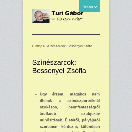
Menu
Címlap
» Színészarcok: Bessenyei Zsófia
Jelenlegi hely
Színészarcok:
Bessenyei Zsófia
Úgy érzem, magához nem
illenek a színészportréknál
szokásos, bennfentességről
árul­kodó szubjektív
minősítések. Életéről, pályájáról
szeretném kérdezni; különösen