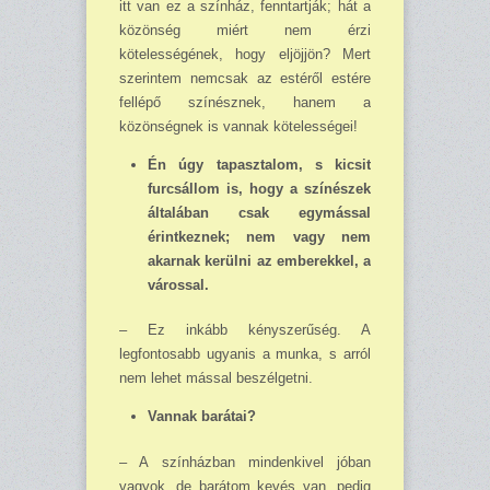
itt van ez a színház, fenntartják; hát a
közönség miért nem érzi
kötelességének, hogy eljöjjön? Mert
sze­rintem nemcsak az estéről estére
fellépő színésznek, hanem a
közönségnek is vannak köte­les­ségei!
Én úgy tapasztalom, s kicsit
furcsállom is, hogy a színészek
általában csak egymással
érintkeznek; nem vagy nem
akarnak kerülni az emberekkel, a
várossal.
– Ez inkább kényszerűség. A
legfontosabb ugyanis a munka, s arról
nem lehet mással be­szélgetni.
Vannak barátai?
– A színházban mindenkivel jóban
vagyok, de barátom kevés van, pedig