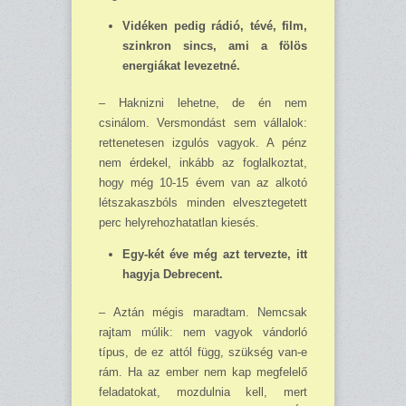
Vidéken pedig rádió, tévé, film,
szinkron sincs, ami a fölös
energiákat levezetné.
– Haknizni lehetne, de én nem
csinálom. Versmondást sem vállalok:
rettenetesen izgulós vagyok. A pénz
nem érdekel, inkább az foglalkoztat,
hogy még 10-15 évem van az alkotó
létszakaszbóls minden elvesztegetett
perc helyrehozhatatlan kiesés.
Egy-két éve még azt tervezte, itt
hagyja Debrecent.
– Aztán mégis maradtam. Nemcsak
rajtam múlik: nem vagyok vándorló
típus, de ez attól függ, szükség van-e
rám. Ha az ember nem kap megfelelő
feladatokat, mozdulnia kell, mert