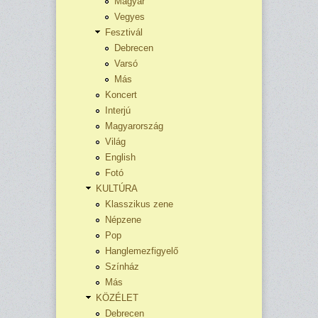
Magyar
Vegyes
Fesztivál
Debrecen
Varsó
Más
Koncert
Interjú
Magyarország
Világ
English
Fotó
KULTÚRA
Klasszikus zene
Népzene
Pop
Hanglemezfigyelő
Színház
Más
KÖZÉLET
Debrecen