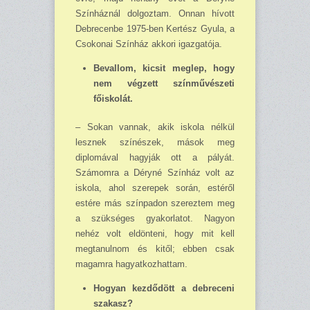
Színháznál dolgoztam. Onnan hívott
Debrecenbe 1975-ben Kertész Gyula, a
Csokonai Színház akkori igazgatója.
Bevallom, kicsit meglep, hogy
nem végzett színművészeti
főiskolát.
– Sokan vannak, akik iskola nélkül
lesznek színészek, mások meg
diplomával hagyják ott a pályát.
Számomra a Déryné Színház volt az
iskola, ahol szerepek során, estéről
estére más színpadon szereztem meg
a szükséges gyakorlatot. Nagyon
nehéz volt eldönteni, hogy mit kell
megtanulnom és kitől; ebben csak
magamra hagyatkozhattam.
Hogyan kezdődött a debreceni
szakasz?