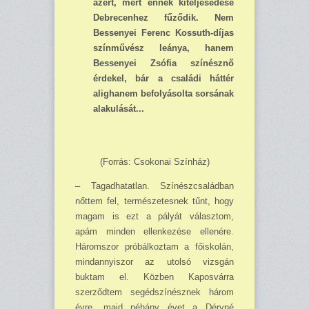
azért, mert ennek kiteljesedése
Debrecenhez fűződik. Nem
Bessenyei Ferenc Kossuth-díjas
színművész leánya, hanem
Bessenyei Zsófia színésznő
érdekel, bár a családi háttér
alighanem befolyásolta sorsának
alakulását...
(Forrás: Csokonai Színház)
– Tagadhatatlan. Színészcsaládban
nőttem fel, természetesnek tűnt, hogy
magam is ezt a pályát választom,
apám minden ellenkezése ellenére.
Háromszor próbálkoztam a főiskolán,
mindannyiszor az utolsó vizsgán
buktam el. Közben Kaposvárra
szerződtem segédszínésznek három
évre, majd néhány évet a Déryné