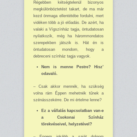
Régebben kétségtelenül bizonyos
megkülön­böztetést takart, de ma már
kezd önmaga ellentétébe fordulni, mert
vidéken több a jó előadás. De azért, ha
valaki a Vígszínház tagja, öntudatosan
nyilatkozik, még ha hárommondatos
szerepekben játszik is. Hát én is
öntudatosan mondom, hogy a
debreceni színház tagja vagyok.
Nem is menne Pestre? Hisz’
odavaló.
– Csak akkor mennék, ha szükség
volna rám Éppen mehetnék tűnek a
szénásszekérre. De mi értelme lenne?
Ez a vállalás kapcsolatban van-e
a Csokonai Színház
törekvéseivel, helyzetével?
– Engem inkább a saját dolgom