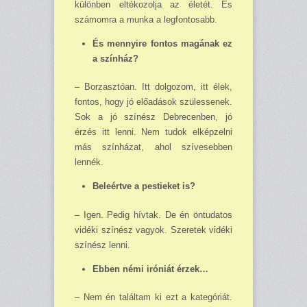
különben eltékozolja az életét. És
számomra a munka a legfontosabb.
És mennyire fontos magának ez
a színház?
– Borzasztóan. Itt dolgozom, itt élek,
fontos, hogy jó előadások szülessenek.
Sok a jó színész Debrecenben, jó
érzés itt lenni. Nem tudok elképzelni
más színházat, ahol szívesebben
lennék.
Beleértve a pestieket is?
– Igen. Pedig hívtak. De én öntudatos
vidéki színész vagyok. Szeretek vidéki
színész lenni.
Ebben némi iróniát érzek…
– Nem én találtam ki ezt a kategóriát.