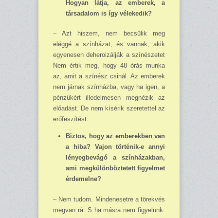
Hogyan látja, az emberek, a
társadalom is így vélekedik?
– Azt hiszem, nem becsülik meg
eléggé a színházat, és vannak, akik
egyenesen dehe­ro­izálják a színészetet
Nem értik meg, hogy 48 órás munka
az, amit a színész csinál. Az emberek
nem járnak színházba, vagy ha igen, a
pénzükért illedelmesen megnézik az
előadást. De nem kísérik szeretettel az
erőfeszítést.
Biztos, hogy az emberekben van
a hiba? Vajon történik-e annyi
lényegbevágó a szín­házakban,
ami megkülönböztetett figyelmet
érdemelne?
– Nem tudom. Mindenesetre a törekvés
megvan rá. S ha másra nem figyelünk: