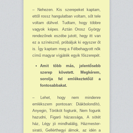
– Nehezen. Kis szerepeket kaptam,
ettől rossz hangulatban voltam, sőt tele
voltam dühvel. Tudtam, hogy többre
vagyok képes. Aztán Orosz György
rendezőnek eszébe jutott, hegy itt van
ez a színésznő, próbáljuk ki egyszer őt
is. Így kaptam meg a Félbehagyott nők
című magyar vígjáték egyik főszerepét.
Amit több más, jelentősebb
szerep követett. Megkérem,
sorolja fel emlékeztetőül a
fontosabbakat.
– Lehet, hogy nem mindenre
emlékszem pontosan: Diákbolondító,
Anyegin, Törököt fog­tunk, Nem fogunk
hazudni, Figaró házassága, A sötét
ház, Légy jó mindhalálig, Házmes­ter­
sirató, Gellérthegyi álmok, az idén a