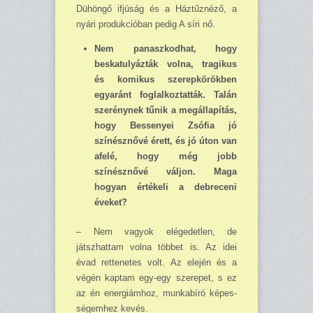
Dühöngő ifjúság és a Háztűznéző, a
nyári produkcióban pedig A síri nő.
Nem panaszkodhat, hogy
beskatulyázták volna, tragikus
és komikus szerepkörökben
egyaránt foglalkoztatták. Talán
szerénynek tűnik a megállapítás,
hogy Bessenyei Zsófia jó
színésznővé érett, és jó úton van
afelé, hogy még jobb
színésznővé váljon. Maga
hogyan érté­keli a debreceni
éveket?
– Nem vagyok elégedetlen, de
játszhattam volna többet is. Az idei
évad rettenetes volt. Az elején és a
végén kaptam egy-egy szerepet, s ez
az én energiámhoz, munkabíró képes­
ségemhez kevés.