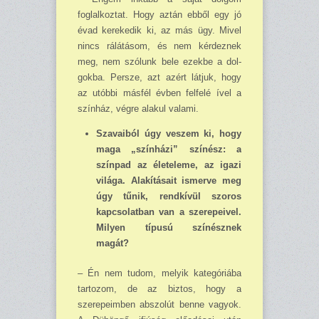
foglalkoztat. Hogy aztán ebből egy jó
évad kerekedik ki, az más ügy. Mivel
nincs rálátásom, és nem kérdeznek
meg, nem szólunk bele ezekbe a dol­
gokba. Persze, azt azért látjuk, hogy
az utóbbi másfél évben felfelé ível a
színház, végre alakul valami.
Szavaiból úgy veszem ki, hogy
maga „színházi” színész: a
színpad az életeleme, az igazi
világa. Alakításait ismerve meg
úgy tűnik, rendkívül szoros
kapcsolatban van a szerepeivel.
Milyen típusú színésznek
magát?
– Én nem tudom, melyik kategóriába
tartozom, de az biztos, hogy a
szerepeimben abszo­lút benne vagyok.