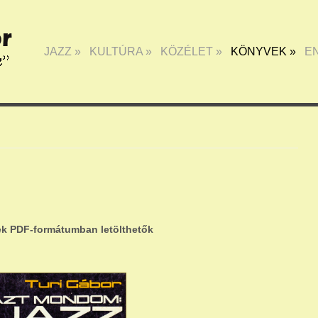
JAZZ
»
KULTÚRA
»
KÖZÉLET
»
KÖNYVEK
»
E
k PDF-formátumban letölthetők