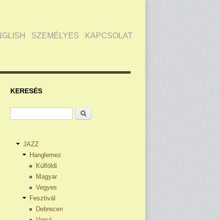
NGLISH
SZEMÉLYES
KAPCSOLAT
KERESÉS
Keresés
JAZZ
Hanglemez
Külföldi
Magyar
Vegyes
Fesztivál
Debrecen
Varsó