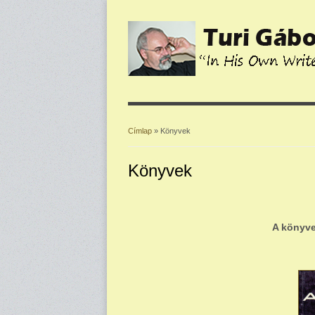
Címlap
» Könyvek
Jelenlegi hely
Könyvek
A könyve