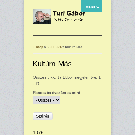
Menu
Címlap
»
KULTÚRA
» Kultúra Más
Jelenlegi hely
Kultúra Más
Összes cikk: 17 Ebből megjelenítve: 1
- 17
Rendezés évszám szerint
1976