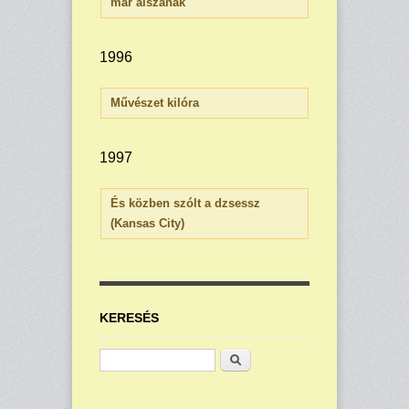
már alszanak
1996
Művészet kilóra
1997
És közben szólt a dzsessz
(Kansas City)
KERESÉS
Keresés