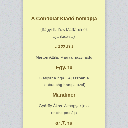
A Gondolat Kiadó honlapja
(Bágyi Balázs MJSZ-elnök
ajánlásával)
Jazz.hu
árton Attila: Magyar jazznapló)
(M
Egy.hu
Gáspár Kinga: "A jazzben a
szabadság hangja szól)
Mandiner
Győrffy Ákos: A magyar jazz
enciklopédiája
art7.hu