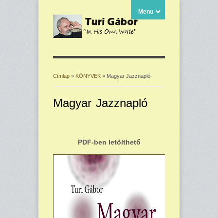
Menu
Címlap
»
KÖNYVEK
» Magyar Jazznapló
Jelenlegi hely
Magyar Jazznapló
PDF-ben letölthető