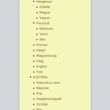
Hanglemez
Külföldi
Magyar
Vegyes
Fesztivál
Debrecen
Varsó
Más
Koncert
Interjú
Magyarország
Világ
English
Fotó
KULTÚRA
Klasszikus zene
Népzene
Pop
Hanglemezfigyelő
Színház
Más