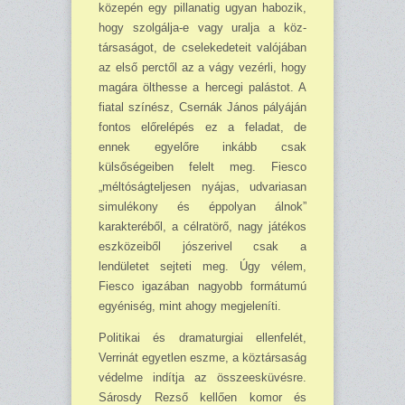
közepén egy pillanatig ugyan habozik,
hogy szolgálja-e vagy uralja a köz­
társaságot, de cselekedeteit valójában
az első perctől az a vágy vezérli, hogy
magára ölthesse a hercegi palástot. A
fiatal színész, Csernák János pályáján
fontos előrelépés ez a feladat, de
ennek egyelőre inkább csak
külsőségeiben felelt meg. Fiesco
„méltóságteljesen nyájas, udva­riasan
simulékony és éppolyan álnok”
karakteréből, a célratörő, nagy játékos
eszközeiből jószerivel csak a
lendületet sejteti meg. Úgy vélem,
Fiesco igazában nagyobb formátumú
egyéniség, mint ahogy megjeleníti.
Politikai és dramaturgiai ellenfelét,
Verrinát egyetlen eszme, a köztársaság
védelme indítja az összeesküvésre.
Sárosdy Rezső kellően komor és