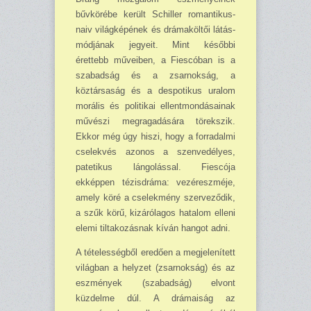
bűvkörébe került Schiller romantikus-
naiv világképének és drámaköltői látás­
módjának jegyeit. Mint későbbi
érettebb műveiben, a Fiescóban is a
szabadság és a zsarnokság, a
köztársaság és a despotikus uralom
morális és politikai ellentmondásainak
művészi meg­ragadására törekszik.
Ekkor még úgy hiszi, hogy a forradalmi
cselekvés azonos a szen­vedélyes,
patetikus lángolással. Fiescója
ekképpen tézisdráma: vezéreszméje,
amely köré a cselekmény szerveződik,
a szűk körű, kizárólagos hatalom elleni
elemi tiltakozásnak kíván hangot adni.
A tételességből eredően a megjelenített
világban a helyzet (zsarnokság) és az
eszmények (szabadság) elvont
küzdelme dúl. A drámaiság az