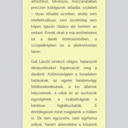
artisztikus, látványos, mozzanataiban
precízen kidolgozott előadás született
– olyan előadás azonban, amely sem
intellektuálisan, sem érzelmileg nem
képes igazán hatása alá keríteni az
embert. Ennek okait a már említetteken
túl a darab értelmezésében, a
színpadképben és a játékstílusban
látom.
Gali László rendező világos, határozott
elképzeléseket fogalmazott meg a
darabról. Kü­lönösképpen a forradalom
hatásának, az egyéni hatalomvágy
felülkerekedésének, a kis államok
helyzetének, a célok és az eszközök
egységének, a szabadságnak a
kérdései foglalkoztatták. S
érintőlegesen mind megjelenik a műben
is. De nem egyszerre, nem egyforma
súllyal, hanem alárendelve a központi