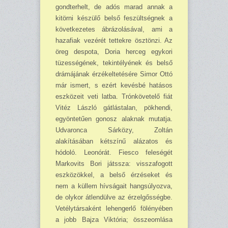
gondterhelt, de adós marad annak a
kitörni készülő belső feszültségnek a
következetes ábrázolásával, ami a
hazafiak vezérét tettekre ösz­tönzi. Az
öreg despota, Doria herceg egykori
tüzességének, tekintélyének és belső
drámájának érzékeltetésére Simor Ottó
már ismert, s ezért kevésbé hatásos
eszközeit veti latba. Trón­kö­vetelő fiát
Vitéz László gátlástalan, pökhendi,
egyöntetűen gonosz alaknak mutatja.
Udvaronca Sárközy, Zoltán
alakításában kétszínű alázatos és
hódoló. Leonórát. Fiesco feleségét
Markovits Bori játssza: visszafogott
eszközökkel, a belső érzéseket és
nem a küllem hívságait hang­sú­lyozva,
de olykor átlendülve az érzelgősségbe.
Vetélytársaként lehengerlő fölényében
a jobb Bajza Viktória; összeomlása