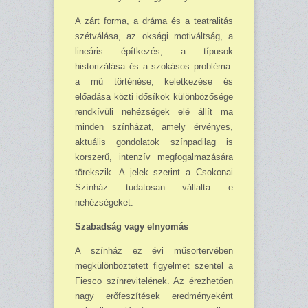
A zárt forma, a dráma és a teatralitás
szétválása, az oksági motiváltság, a
lineáris építkezés, a típusok
historizálása és a szokásos probléma:
a mű történése, keletkezése és
előadása közti idősíkok különbözősége
rendkívüli nehézségek elé állít ma
minden színházat, amely érvényes,
aktuális gondolatok színpadilag is
korszerű, intenzív megfogalmazására
törekszik. A jelek szerint a Csokonai
Színház tudatosan vállalta e
nehézségeket.
Szabadság vagy elnyomás
A színház ez évi műsortervében
megkülönböztetett figyelmet szentel a
Fiesco színre­vitelének. Az érezhetően
nagy erőfeszítések eredményeként