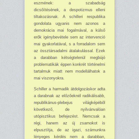
eszmének: a szabadság
dicsőítésének, a despotizmus elleni
tilta­ko­zásnak. A schilleri respublika
gondolata ugyanis nem azonos a
demokrácia mai fogalmával, a külső
erők igénybevétele sem az intervenció
mai gyakorlatával, s a forradalom sem
az össz­társadalmi átalakulással. Ezek
a darabban kétségtelenül megbújó
problematikák éppen konkrét történelmi
tartalmuk miatt nem modellálhatok a
mai viszonyokra.
Schiller a harmadik átdolgozáskor adta
a darabnak az előzőeknél radikálisabb,
repub­likánus-plebejus világképéből
következő, de nyilvánvalóan
utópisztikus befejezést. Nemcsak a
régi, hanem az új zsarnokot is
elpusztítja, de az igazi, számunkra
lényeges kérdés nem a da­rabban,