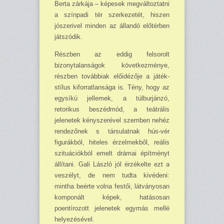
Berta zárkája – képesek megváltoztatni
a színpadi tér szerkezetét, hiszen
jószerivel minden az állandó előtérben
játszódik.
Részben az eddig felsorolt
bizonytalanságok következménye,
részben továbbiak előidézője a játék-
stílus kiforratlansága is. Tény, hogy az
egysíkú jellemek, a túlburjánzó,
retorikus beszédmód, a teátrális
jelenetek kényszerével szemben nehéz
rendezőnek s társulatnak hús-vér
figurákból, hiteles érzelmekből, reális
szituációkból emelt drámai építményt
állítani. Gali László jól érzékelte ezt a
veszélyt, de nem tudta kivédeni:
mintha beérte volna festői, lát­ványosan
komponált képek, hatásosan
poentírozott jelenetek egymás mellé
helyezésével.