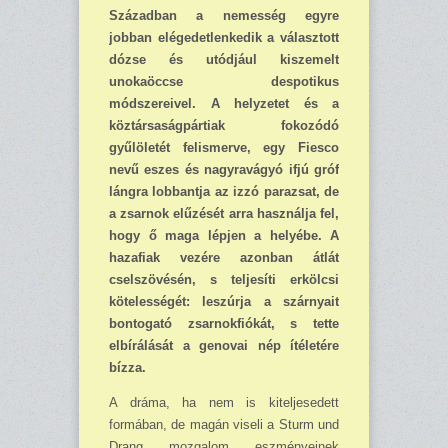
Században a nemesség egyre
jobban elégedetlenkedik a választott
dózse és utódjául kiszemelt
unokaöccse despotikus
módszereivel. A helyzetet és a
köztársaságpártiak fokozódó
gyűlöletét felismerve, egy Fiesco
nevű eszes és nagyravágyó ifjú gróf
lángra lobbantja az izzó parazsat, de
a zsarnok elűzését arra használja fel,
hogy ő maga lépjen a helyébe. A
hazafiak vezére azonban átlát
cselszövésén, s teljesíti erkölcsi
kötelességét: leszúrja a szárnyait
bontogató zsarnokfiókát, s tette
elbírálását a genovai nép ítéletére
bízza.
A dráma, ha nem is kiteljesedett
formában, de magán viseli a Sturm und
Drang mozgalom eszményeinek