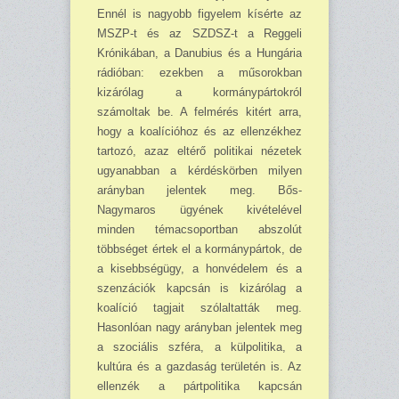
Ennél is nagyobb figyelem kísérte az
MSZP-t és az SZDSZ-t a Reggeli
Krónikában, a Danu­bius és a Hungária
rádióban: ezekben a műsorokban
kizárólag a kormánypártokról
számoltak be. A felmérés kitért arra,
hogy a koalícióhoz és az ellenzékhez
tartozó, azaz eltérő politikai nézetek
ugyanabban a kérdéskörben milyen
arányban jelentek meg. Bős-
Nagymaros ügyének kivételével
minden témacsoportban abszo­lút
többséget értek el a kormánypártok, de
a kisebb­ségügy, a honvédelem és a
szenzá­ciók kapcsán is kizárólag a
koalíció tagjait szó­lal­tatták meg.
Hasonlóan nagy arányban jelentek meg
a szociális szféra, a külpoliti­ka, a
kultúra és a gaz­daság területén is. Az
ellenzék a pártpolitika kapcsán