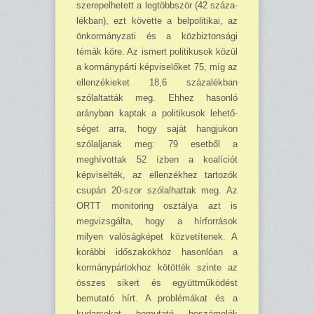
szerepelhe­tett a legtöbbször (42 száza­
lékban), ezt kö­vette a belpolitikai, az
önkormányzati és a közbiztonsági
témák köre. Az ismert politikusok közül
a kormány­párti képviselőket 75, míg az
ellenzékieket 18,6 szá­za­lékban
szólaltatták meg. Ehhez ha­sonló
arányban kaptak a politikusok lehető­
séget arra, hogy saját hangjukon
szólaljanak meg: 79 esetből a
meghívottak 52 ízben a ko­alíciót
képviselték, az el­lenzékhez tartozók
csupán 20-szor szólalhattak meg. Az
ORTT monitoring osztálya azt is
megvizsgálta, hogy a hírforrások
milyen valóságképet köz­vetítenek. A
korábbi időszakokhoz hasonló­an a
kormánypártokhoz kötötték szinte az
összes sikert és együttműködést
bemutató hírt. A problémákat és a
kudarcokat bemu­tató beszámolók