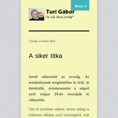
Menu
Címlap
» A siker titka
Jelenlegi hely
A siker titka
Ismét választott az ország. Az
eredménynek megfelelően ki örül, ki
bánkódik, mindenesetre a végső
szót május 24-én mondják ki
választók.
Van itt azonban valami, amire utólag is
ér­demes néhány szót vesztegetni, már