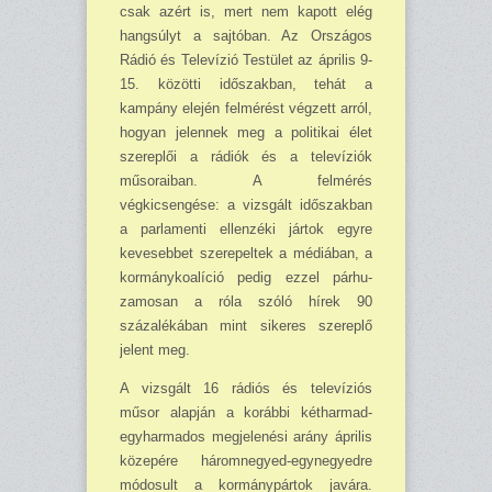
csak azért is, mert nem kapott elég
hangsúlyt a sajtóban. Az Országos
Rádió és Televízió Testület az április 9-
15. közötti időszakban, tehát a
kampány elején felmérést végzett arról,
hogyan jelennek meg a politikai élet
szereplői a rádiók és a televíziók
műsoraiban. A felmérés
végkicsengése: a vizsgált időszakban
a parlamenti ellen­zéki jártok egyre
kevesebbet szerepeltek a médiában, a
kormánykoalíció pedig ezzel pár­hu­
zamosan a róla szóló hírek 90
százaléká­ban mint sikeres szereplő
jelent meg.
A vizsgált 16 rádiós és televíziós
műsor alapján a korábbi kétharmad-
egyharmados meg­jelenési arány április
közepére három­negyed-egynegyedre
módosult a kormány­pártok javára.