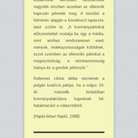
nagyobb részben azonban az el­lenzék
kapcsán jelentek meg. A testü­let a
felmérés alapján a következő tapaszta­
latot szűrte le: „A kormánypártokat
elősze­retettel mutatja be úgy a média,
mint ami­hez rendszeresen ered­
mények, érdekazonos­ságok kötődnek,
ezzel szemben az ellenzé­ki pártokat a
megosz­tottság, a nézetazonos­ság
hiánya és a gondok jellemzik."
Kellemes ciklus elébe néznének a
polgá­ri koalíció pártjai, ha a május 24-
iki második for­dulóban
kormányalakításra kapnának fel­
hatalmazást a választóktól.
(Hajdú-bihari Napló, 1998)