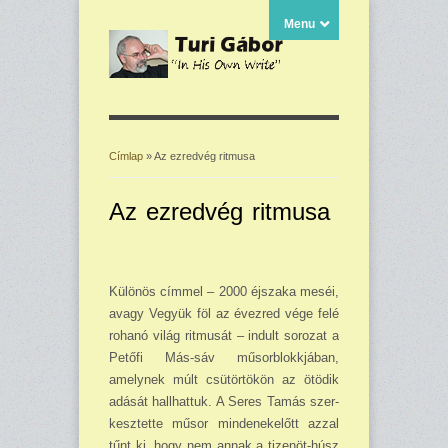
Menu
Címlap
» Az ezredvég ritmusa
Jelenlegi hely
Az ezredvég ritmusa
Különös címmel – 2000 éjszaka meséi,
avagy Vegyük föl az évezred vége felé
rohanó világ ritmusát – indult sorozat a
Petőfi Más-sáv mű­sorblokkjában,
amelynek múlt csütörtökön az ötödik
adását hallhattuk. A Seres Tamás szer­
kesztette műsor mindenekelőtt azzal
tűnt ki, hogy nem annak a tizenöt-húsz