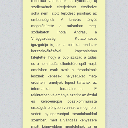
technikai változások, a nyitottság új
szellemének elterjedését érzékelve
soha nem látott fejlődést jósolnak az
emberiségnek. A ki­hívás tényét
megerősítette a műsorban meg­
szólaltatott Inotai András, a
Világgazdasági Ku­tatóintézet
igazgatója is, aki a politikai rend­szer
korszakváltásával kapcsolatban
kifejtette, hogy a jövő század a tudás
és a nem tudás el­lentétére épül majd,
amelyben csak azok a tár­sadalmak
lesznek képesek helyzetüket meg­
erősíteni, amelyek lépést tartanak az
informa­tikai forradalommal. E
tekintetben véleménye szerint az ázsiai
és kelet-európai posztkommu­nista
országok előnyben vannak a megmere­
vedett nyugat-európai társadalmakkal
szem­ben, mert a változás kényszere
miatt könnyebben megfelelnek az új