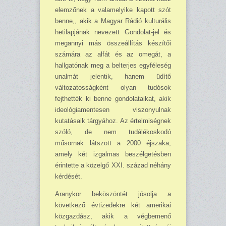
elemzőnek a valamelyike kapott szót
benne,, akik a Magyar Rádió kulturális
hetilapjának nevezett Gondo­lat-jel és
megannyi más összeállítás készítői
szá­mára az alfát és az omegát, a
hallgatónak meg a belterjes egyféleség
unalmát jelentik, ha­nem üdítő
változatosságként olyan tudósok
fejthették ki benne gondolataikat, akik
ideo­lógia­mentesen viszonyulnak
kutatásaik tárgyá­hoz. Az értelmiségnek
szóló, de nem tudálé­koskodó
műsornak látszott a 2000 éjszaka,
amely két izgalmas beszélgetésben
érintette a közelgő XXI. század néhány
kérdését.
Aranykor beköszöntét jósolja a
következő évtizedekre két amerikai
közgazdász, akik a végbemenő