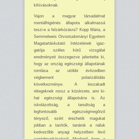
kihívásoknak.
Vajon a magyar társadalmat
mentálhigiénés állapota alkalmassá
teszi-e a felzárkózásra? Kopp Mária, a
Semmelweis Orvostudományi Egyetem
Magatartáskutató Intézetének igaz­
gatója széles körű vizsgálat
eredményeit összegezve jelentette ki,
hogy az ország egész­ségi állapotának
romlása az utóbbi évtizedben
végbement polarizálódás
következménye. A leszakadt
rétegeknek rossz a közérzete, ami ki­
hat egészségi állapotukra is. Az
iskolázottság, a tanultság a
legfontosabb egészségmegőrző
tényező, ezért érezhetik magukat
jobban a ta­nítók, tanárok a náluk
kedvezőbb anyagi hely­zetben lévő
segédmunkásoknál. Meglepő, hogy a