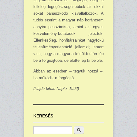
lelkileg legegészségesebbek az okkal
sokat panaszkodó kisvállalkozók. A
tudós sze­rint a magyar nép korántsem
annyira pesszi­mista, amint azt egyes
közvélemény-kutatások jelezték.
Ellenkezőleg, honfitársainkat nagyfo­kú
teljesítményorientáció jellemzi; ismert
vicc, hogy a magyar a külföldi után lép
be a forgó­ajtóba, de előtte lép ki belőle.
Abban az eset­ben – tegyük hozzá –,
ha működik a forgóajtó.
(Hajdú-bihari Napló, 1998)
KERESÉS
Keresés