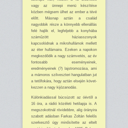
vagy az ünnepi menü készítése
közben mégsem ülhet az ember a tévé
előtt. Másnap aztán a család
nagyobbik része a könnyebb ellenállás
felé hajlik el, leg­feljebb a konyhába
száműzött háziasszo­nyok
kapcsolódnak a mikrohullámok mel­lett
az éter hullámaira. Ezeken a napokon
megkezdődik a nagy számvetés, az év
fon­tosabb eseményeinek,
eredményeinek (?) lajstro­mozása, ami
a mámoros szilveszteri hangulatban jut
a tetőfokára, hogy aztán el­sején kö­vet­
kezzen a nagy kijózanodás.
Különkiadással búcsúzott az óévtől a
16 óra, a rádió közéleti hetilapja is. A
megszo­kott­nál rövidebbre, alig órányira
szabott adásban Farkas Zoltán felelős
szerkesztő úgy minősítette az eltelt