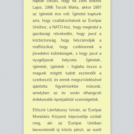
naptári ciklust, hogy ha 1995 Bokros
Lajos, 1996 Tocsik Már­ta, akkor 1997
az ígé­retek éve volt. Ígéretet kaptunk
arra, hogy csatlakozhatunk az Európai
Unióhoz, a NATO-hoz, hogy meg­indul a
gazdasági növekedés, hogy javul a
közbiztonság, hogy felszámolják a
maffió­zókat, hogy csökkennek a
jövedelmi különb­ségek, s hogy javul a
nyugdíjasok helyzete. Ígéretek,
ígéretek, ígéretek – foglalta össze a
magunk mögött tudott esztendőt a
szer­kesztő, és ennek megszívlelésével
ajánlotta figyelmünkbe műsorát,
amelyben az év so­rán elhangzott
érdekesebb riportjaikból szemelgettek.
Először Lámfalussy István, az Európai
Monetáris Központ képviselője szó­lalt
meg, aki az Európai Unióban
bevezeten­dő új közös pénzt, az eurót