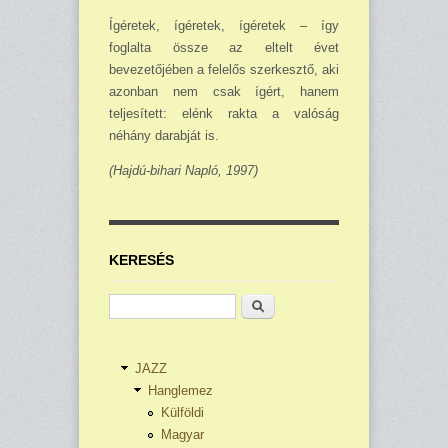
Ígéretek, ígéretek, ígéretek – így
foglalta össze az eltelt évet
bevezetőjében a felelős szer­kesztő, aki
azonban nem csak ígért, ha­nem
teljesített: elénk rakta a valóság
néhány darabját is.
(Hajdú-bihari Napló, 1997)
KERESÉS
Keresés
JAZZ
Hanglemez
Külföldi
Magyar