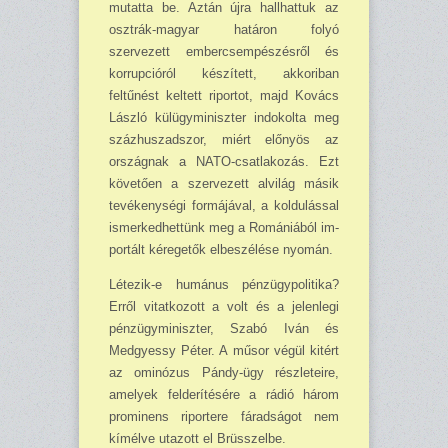
mutatta be. Az­tán újra hallhattuk az
osztrák-magyar ha­táron folyó
szervezett embercsempészésről és
korrupcióról készített, akko­riban
feltűnést keltett riportot, majd Kovács
László külügy­miniszter indokolta meg
száz­huszadszor, miért előnyös az
országnak a NATO-csat­lakozás. Ezt
követően a szervezett al­világ másik
tevékenységi formájával, a koldulás­sal
ismerkedhettünk meg a Romániából im­
portált kéregetők elbeszélése nyomán.
Létezik-e humánus pénzügypolitika?
Erről vitatkozott a volt és a jelenlegi
pénz­ügy­mi­niszter, Szabó Iván és
Medgyessy Pé­ter. A műsor végül kitért
az ominózus Pándy-ügy rész­leteire,
amelyek felderítésé­re a rádió három
prominens riportere fárad­ságot nem
kímélve uta­zott el Brüsszelbe.