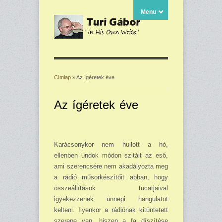
Menu
Címlap
» Az ígéretek éve
Jelenlegi hely
Az ígéretek éve
Karácsonykor nem hullott a hó,
ellenben un­dok módon szitált az eső,
ami szerencsére nem akadályozta meg
a rádió műsorkészí­tőit abban, hogy
összeállítások tucatjaival
igyekezzenek ünnepi hangulatot
kelteni. Ilyenkor a rádiónak kitüntetett
szerepe van, hiszen a fa díszítése