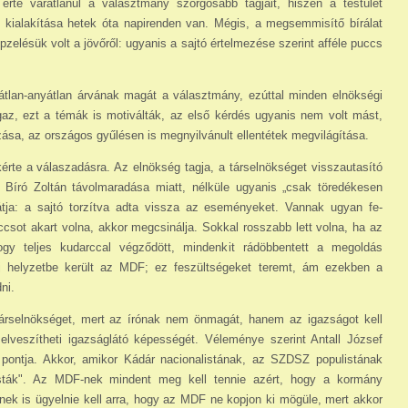
rte váratlanul a vá­lasztmány szorgosabb tagjait, hi­szen a testület
 kialakí­tása hetek óta napirenden van. Még­is, a megsemmisítő bírálat
pzelésük volt a jövőről: ugyanis a sajtó értelmezése szerint afféle puccs
tlan-anyátlan árvának magát a választmány, ezúttal min­den elnökségi
Igaz, ezt a témák is motiválták, az első kérdés ugyanis nem volt mást,
­zása, az országos gyűlésen is meg­nyilvánult ellentétek megvilágítá­sa.
érte a válaszadásra. Az elnökség tagja, a társelnökséget visszautasító
i Bíró Zoltán távolmaradása miatt, nélküle ugyanis „csak töredékesen
látja: a sajtó torzítva adta vissza az eseményeket. Vannak ugyan fe­
csot akart volna, akkor megcsinálja. Sokkal rosszabb lett volna, ha az
gy teljes ku­darccal végződött, mindenkit rá­döbbentett a megoldás
j helyzetbe került az MDF; ez feszültségeket teremt, ám ezekben a
ni.
a társelnökséget, mert az írónak nem önmagát, hanem az igazságot kell
 elveszítheti igazságlátó képességét. Véleménye szerint Antall József
pont­ja. Akkor, amikor Kádár naciona­listának, az SZDSZ populistának
isták". Az MDF-nek mindent meg kell tennie azért, hogy a kor­mány
knek is ügyelnie kell arra, hogy az MDF ne kopjon ki mögüle, mert akkor