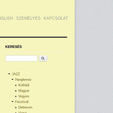
NGLISH
SZEMÉLYES
KAPCSOLAT
KERESÉS
Keresés
JAZZ
Hanglemez
Külföldi
Magyar
Vegyes
Fesztivál
Debrecen
Varsó