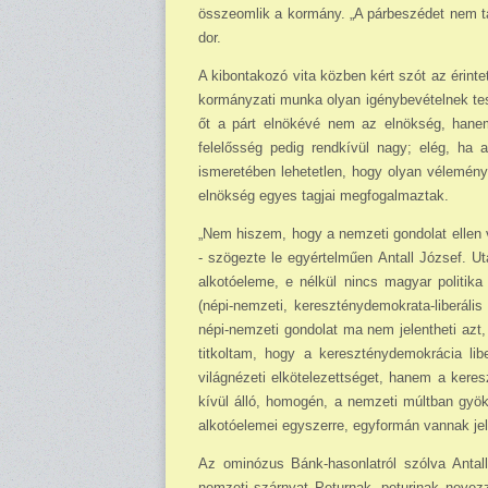
összeomlik a kormány. „A párbeszédet nem tak
dor.
A kibontakozó vita közben kért szót az érinte
kormányzati mun­ka olyan igénybevételnek tes
őt a párt elnökévé nem az elnökség, hanem 
felelősség pedig rendkívül nagy; elég, ha 
ismeretében lehetet­len, hogy olyan vélemén
el­nökség egyes tagjai megfogalmaz­tak.
„Nem hiszem, hogy a nemzeti gondolat ellen va
- szögezte le egyértelműen Antall József. Utal
alkotóeleme, e nélkül nincs magyar politik
(népi-nemzeti, kereszténydemokrata-liberális
népi-nemzeti gondolat ma nem jelentheti azt,
titkoltam, hogy a ke­reszténydemokrácia l
világnézeti elkötelezettséget, hanem a keres
kívül álló, ho­mogén, a nemzeti múltban gyö
alkotóele­mei egyszerre, egyformán vannak jel
Az ominózus Bánk-hasonlatról szólva Antall 
nemzeti szárnyat Petur­nak, peturinak nevez