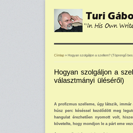
Címlap
» Hogyan szolgáljon a szellem? (Töprengő bes
Jelenlegi hely
Hogyan szolgáljon a sz
választmányi üléséről)
A profizmus szelleme, úgy lát­szik, immár
húsz perc késéssel kez­dődött meg legut
hangulat érezhetően nyomott volt, hisz
követelte, hogy mondjon le a párt eme veze