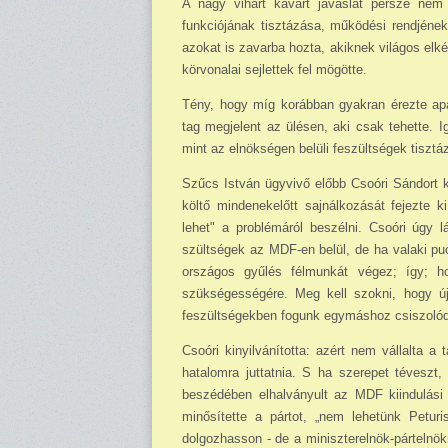
A nagy vihart kavart javaslat persze nem é
funkciójának tisztá­zása, működési rendjének
azokat is zavarba hozta, akiknek világos el­ké
körvonalai sejlettek fel mö­götte.
Tény, hogy míg korábban gyak­ran érezte apá
tag megjelent az ülé­sen, aki csak tehette. 
mint az el­nökségen belüli feszültségek tisztá
Szűcs István ügyvivő előbb Csoóri Sándort k
költő mindenekelőtt sajnálkozását fejezte k
lehet" a problémáról beszélni. Csoóri úgy 
szültségek az MDF-en belül, de ha valaki puc
országos gyűlés fél­munkát végez; így; ho
szükséges­ségére. Meg kell szokni, hogy ú
feszültségekben fogunk egymás­hoz csiszolód
Csoóri kinyilvánította: azért nem vállalta 
hatalomra juttatnia. S ha szerepet téveszt,
beszédében el­halványult az MDF kiindulási 
minősítette a pártot, „nem lehetünk Petur
dolgozhasson - de a minisz­terelnök-pártelnö