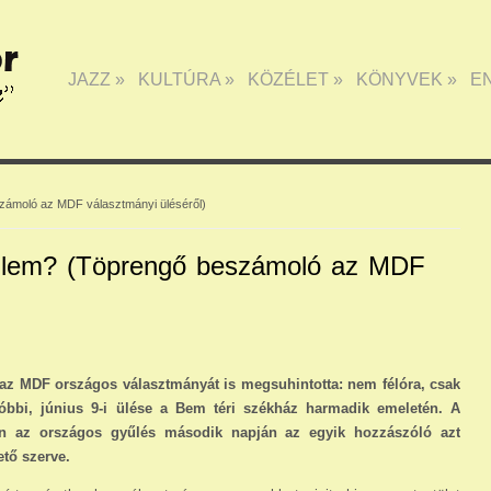
JAZZ
»
KULTÚRA
»
KÖZÉLET
»
KÖNYVEK
»
E
zámoló az MDF választmányi üléséről)
ellem? (Töprengő beszámoló az MDF
 az MDF országos vá­lasztmányát is megsuhintotta: nem félóra, csak
óbbi, június 9-i ülése a Bem téri szék­ház harmadik emeletén. A
en az országos gyűlés má­sodik napján az egyik hozzászóló azt
tő szer­ve.