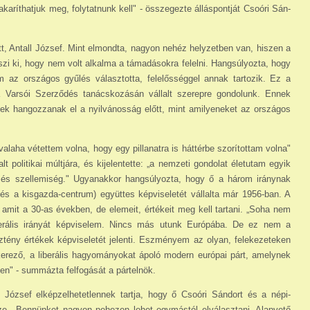
a­ríthatjuk meg, folytatnunk kell" - összegezte álláspontját Csoóri Sán­
tt, Antall József. Mint elmondta, nagyon nehéz helyzet­ben van, hiszen a
zi ki, hogy nem volt alkalma a támadá­sokra felelni. Hangsúlyozta, hogy
az országos gyűlés válasz­totta, felelősséggel annak tartozik. Ez a
a Varsói Szerződés tanácskozásán vállalt szerepre gon­dolunk. Ennek
yek han­gozzanak el a nyilvánosság előtt, mint amilyeneket az országos
laha vétettem vol­na, hogy egy pillanatra is háttérbe szorítottam volna"
t politikai múlt­jára, és kijelentette: „a nemzeti gondolat életutam egyik
a és szellemiség." Ugyanakkor hangsúlyozta, hogy ő a három iránynak
 és a kisgazda-centrum) együttes képvi­seletét vállalta már 1956-ban. A
 amit a 30-as években, de elemeit, érté­keit meg kell tartani. „Soha nem
iberális irányát képviselem. Nincs más utunk Európába. De ez nem a
z­tény értékek képviseletét jelenti. Eszményem az olyan, feleke­zeteken
kerező, a libe­rális hagyományokat ápoló modern európai párt, amelynek
en" - summázta felfogását a párt­elnök.
József elképzelhetet­lennek tartja, hogy ő Csoóri Sándort és a népi-
ze. „Bennün­ket nagyon nehezen lehet egymás­tól elválasztani. Alapvető