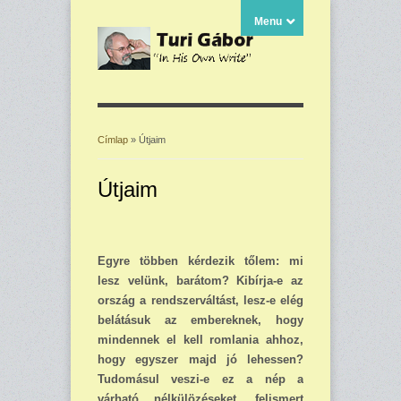
Menu
Címlap
» Útjaim
Jelenlegi hely
Útjaim
Egyre többen kérdezik tő­lem: mi
lesz velünk, barátom? Ki­bírja-e az
ország a rend­szerváltást, lesz-e elég
belátásuk az embereknek, hogy
mindennek el kell romlania ahhoz,
hogy egy­szer majd jó lehessen?
Tudomásul veszi-e ez a nép a
várható nélkülö­zéseket, felismert