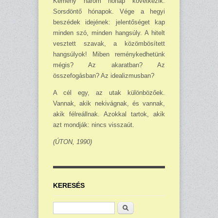
Kemény három hónap követke­zik.
Sorsdöntő hónapok. Vége a hegyi
beszédek idejének: jelentősé­get kap
minden szó, minden hang­súly. A hitelt
vesztett szavak, a közömbösített
hangsúlyok! Miben reménykedhetünk
mégis? Az aka­ratban? Az
összefogásban? Az ide­aliz­musban?
A cél egy, az utak különbözőek.
Vannak, akik nekivágnak, és van­nak,
akik félreállnak. Azokkal tar­tok, akik
azt mondják: nincs visszaút.
(ÚTON, 1990)
KERESÉS
Keresés