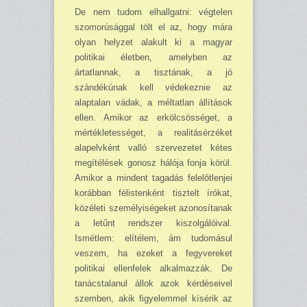
De nem tudom elhallgatni: vég­telen
szomorúsággal tölt el az, hogy mára
olyan helyzet alakult ki a magyar
politikai életben, amely­ben az
ártatlannak, a tisztának, a jó
szándékúnak kell védekeznie az
alaptalan vádak, a méltatlan állí­tások
ellen. Amikor az erkölcsös­séget, a
mértékletességet, a reali­tásérzéket
alapelvként valló szer­vezetet kétes
megítélések gonosz hálója fonja körül.
Amikor a mindent tagadás felelőtlenjei
koráb­ban félistenként tisztelt író­kat,
közéleti személyiségeket azonosí­tanak
a letűnt rendszer kiszolgá­lóival.
Ismétlem: elí­té­lem, ám tu­domásul
veszem, ha ezeket a fegy­vereket
politikai ellenfelek alkal­mazzák. De
tanácstalanul állok azok kérdéseivel
szemben, akik figyelemmel kísérik az