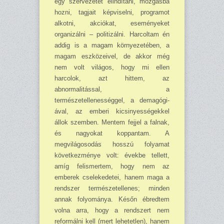
egy szervezetet elindítani, moz­gásba
hozni, tagjait képviselni, programot
alkotni, akciókat, ese­ményeket
organizálni – politizál­ni. Harcoltam én
addig is a magam környezetében, a
magam eszköze­ivel, de akkor még
nem volt vilá­gos, hogy mi ellen
harcolok, azt hittem, az
abnormalitással, a
természetellenességgel, a demagógi­
ával, az emberi kicsinyességekkel
állok szemben. Mentem fejjel a fal­nak,
és nagyokat koppantam. A
megvilágosodás hosszú folyamat
következménye volt: évekbe tel­lett,
amíg felismertem, hogy nem az
emberek cselekedetei, hanem maga a
rendszer természetellenes; minden
annak folyo­mánya. Későn ébredtem
volna arra, hogy a rend­szert nem
reformálni kell (mert le­hetetlen), hanem