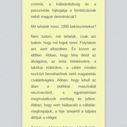
csömör, a kiáb­rándultság és a
passzivitás fojtogatja a bimbó­zásnak
indult magyar demokráci­át?
Mit tehetek most, 1990 bekö­szöntekor?
Nem tudom, mit tehetek, csak azt
tudom, hogy mit fogok tenni. Folytatom
azt, amit elkezdtem. És bízom az
időben. Abban, hogy fény derül az
álságokra, az önös törtetésekre, a
taktikai trükkökre, a cé­lért minden
eszközt bevethetőnek tartó magatartás
csalárdságára. Ab­ban, hogy lehull az
álarc a poli­tikai maszkabál
résztvevőiről, s egyértelműen
megmutatkozik mi­nőség és jellem.
Abban, hogy nem hiábavaló a vállalás:
megforgat­juk, a feje tetejéről a talpára
állít­juk a világot.