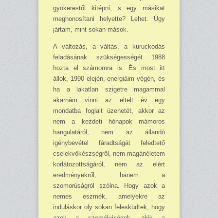
gyökerestől ki­tépni, s egy másikat
meghonosíta­ni helyette? Lehet. Úgy
jártam, mint sokan mások.
A változás, a váltás, a kuruckodás
feladásának szükségességét 1988
hozta el számomra is. És most itt
állok, 1990 elején, ener­giáim végén, és
ha a lakatlan szi­getre magammal
akarnám vinni az eltelt év egy
mondatba foglalt üzenetét, akkor az
nem a kezdeti hónapok mámoros
hangulatáról, nem az állandó
igénybevétel fá­radtságát feledtető
cselekvőkész­ségről, nem magánéletem
korláto­zottságáról, nem az elért
eredmé­nyekről, hanem a
szomorúságról szólna. Hogy azok a
nemes eszmék, ame­lyekre az
induláskor oly sokan fel­esküdtek, hogy
azok a személyisé­gek, akik a