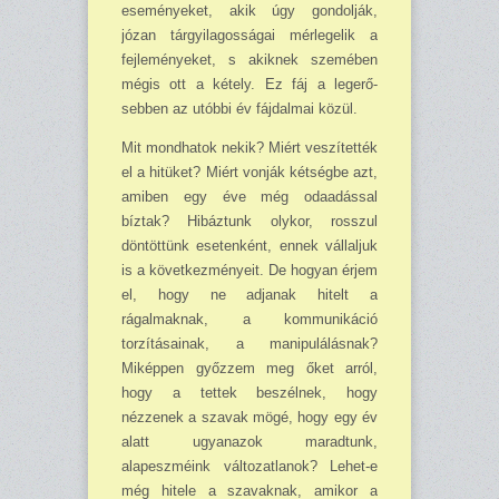
eseménye­ket, akik úgy gondolják,
józan tár­gyilagosságai mérlegelik a
fejle­ményeket, s akiknek szemében
mégis ott a kétely. Ez fáj a legerő­
sebben az utóbbi év fájdalmai kö­zül.
Mit mondhatok nekik? Miért veszítették
el a hitüket? Miért vonják kétségbe azt,
amiben egy éve még odaadással
bíztak? Hi­báztunk olykor, rosszul
döntöt­tünk esetenként, ennek vállaljuk
is a következményeit. De hogyan érjem
el, hogy ne adjanak hitelt a
rágalmaknak, a kommunikáció
torzításainak, a manipulálásnak?
Miképpen győzzem meg őket ar­ról,
hogy a tettek beszélnek, hogy
nézzenek a szavak mögé, hogy egy év
alatt ugyanazok maradtunk,
alapeszméink változatlanok? Le­het-e
még hitele a szavaknak, ami­kor a