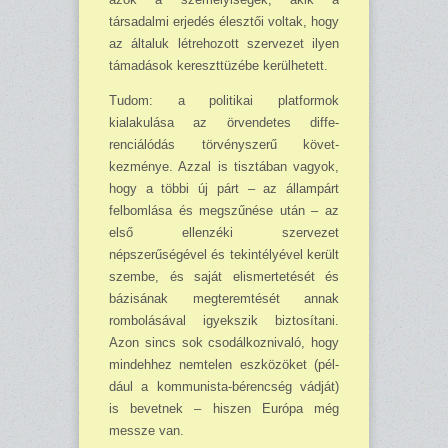
társadalmi erjedés élesztői voltak, hogy
az általuk létrehozott szervezet ilyen
táma­dások kereszttüzébe kerülhetett.
Tudom: a politikai platformok
kialakulása az örvendetes diffe­
renciálódás törvényszerű követ­
kezménye. Azzal is tisztában va­gyok,
hogy a többi új párt – az ál­lampárt
felbomlása és megszűné­se után – az
első ellenzéki szerve­zet
népszerűségével és tekintélyé­vel került
szembe, és saját elis­mertetését és
bázisának megte­remtését annak
rombolásával igyekszik biztosítani.
Azon sincs sok csodálkoznivaló, hogy
mind­ehhez nemtelen eszközöket (pél­
dául a kommu­nista-bérencség vádját)
is bevetnek – hiszen Eu­rópa még
messze van.