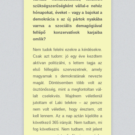
szük­ség­szerű­ségként vállal-e nehéz
hónapokat­, éveket – vagy a bajokat a
demok­rácia s az új pártok nyakába
varrva a szociális demagógiával
fellé­pő konzervatívok karjaiba
omlik?
Nem tudok felelni ezekre a kér­désekre.
Csak azt tudom: jó egy éve kezdtem
aktívan po­litizálni, s lettem tagja az
első féllegális szer­vezetnek, amely
magyarnak s de­mokratának ne­vezte
magát. Döntésemben több volt az
ösztö­nősség, mint a megfontoltan vál­
lalt cselekvés. Majdnem vé­letlenül
jutottam el Laki telekre – az persze
nem volt véletlen, hogy éreztem, ott
kell lennem. Az a nap aztán kijelölte a
következő 365 irányát. Nem tudtam, mi
fog kö­vet­kezni. Nem tudtam, mit jelent