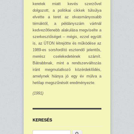
keretek miatt kevés szerzővel
dolgozott, a politikai cikkek túlsúlya
elvette a teret az olvasmányosabb
témáktól, a példányszám vártnál
kedvezőtlenebb alakulása megviselte a
szerkesztőséget – mégis, ezzel együtt
is, az ÚTON létrejötte és működése az
1989-es sorsfordító esztendő jelentős,
merész cselekedetének számít.
Bátrabbnak, mint a rendszerváltozás
iránt megmutatkozó közérdeklődés,
amelynek hiánya jó egy év múlva a
hetilap megszűnését eredményezte.
(1991)
KERESÉS
Keresés