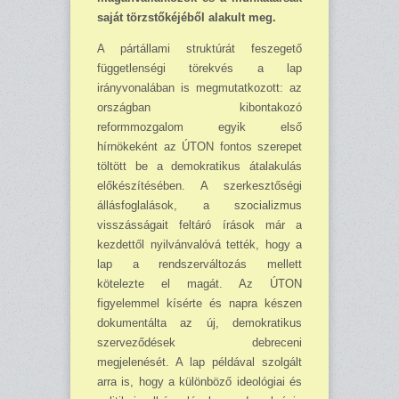
saját törzstőkéjéből alakult meg.
A pártállami struktúrát feszegető
függetlenségi törekvés a lap
irányvonalában is megmutatkozott: az
országban kibontakozó
reformmozgalom egyik első
hírnökeként az ÚTON fontos szerepet
töltött be a demokratikus átalakulás
előkészítésében. A szerkesztőségi
állásfoglalások, a szocializmus
visszásságait feltáró írások már a
kezdettől nyilvánvalóvá tették, hogy a
lap a rendszerváltozás mellett
kötelezte el magát. Az ÚTON
figyelemmel kísérte és napra készen
dokumentálta az új, demokratikus
szerveződések debreceni
megjelenését. A lap példával szolgált
arra is, hogy a különböző ideológiai és