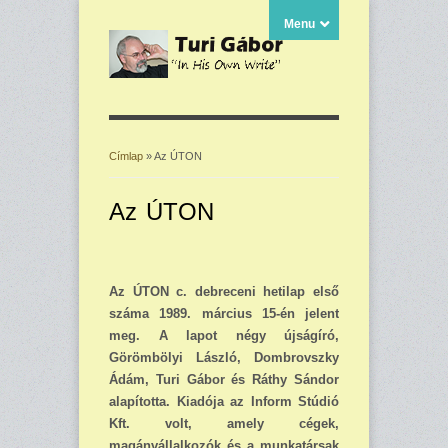
Menu
Címlap
» Az ÚTON
Jelenlegi hely
Az ÚTON
Az ÚTON c. debreceni hetilap első
száma 1989. március 15-én jelent
meg. A lapot négy újságíró,
Görömbölyi László, Dombrovszky
Ádám, Turi Gábor és Ráthy Sándor
alapította. Kiadója az Inform Stúdió
Kft. volt, amely cégek,
magánvállalkozók és a munkatársak