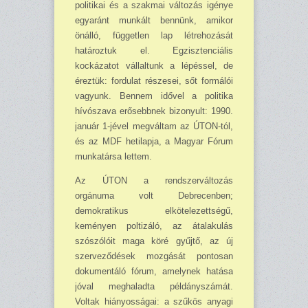
politikai és a szakmai változás igénye
egyaránt munkált bennünk, amikor
önálló, független lap létrehozását
határoztuk el. Egzisztenciális
kockázatot vállaltunk a lépéssel, de
éreztük: fordulat részesei, sőt formálói
vagyunk. Bennem idővel a politika
hívószava erősebbnek bizonyult: 1990.
január 1-jével megváltam az ÚTON-tól,
és az MDF hetilapja, a Magyar Fórum
munkatársa lettem.
Az ÚTON a rendszerváltozás
orgánuma volt Debrecenben;
demokratikus elkötelezettségű,
keményen poltizáló, az átalakulás
szószólóit maga köré gyűjtő, az új
szerveződések mozgását pontosan
dokumentáló fórum, amelynek hatása
jóval meghaladta példányszámát.
Voltak hiányosságai: a szűkös anyagi