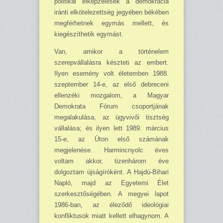
politikai elképzelések a demokrácia
iránti elkötelezettség jegyében békében
megférhetnek egymás mellett, és
kiegészíthetik egymást.
Van, amikor a történelem
szerepvállalásra készteti az embert.
Ilyen esemény volt életemben 1988.
szeptember 14-e, az első debreceni
ellenzéki mozgalom, a Magyar
Demokrata Fórum csoportjának
megalakulása, az ügyvivői tisztség
vállalása; és ilyen lett 1989. március
15-e, az Úton első számának
megjelenése. Harmincnyolc éves
voltam akkor, tizenhárom éve
dolgoztam újságíróként. A Hajdú-Bihari
Napló, majd az Egyetemi Élet
szerkesztőségében. A megyei lapot
1986-ban, az éleződő ideológiai
konfliktusok miatt kellett elhagynom. A