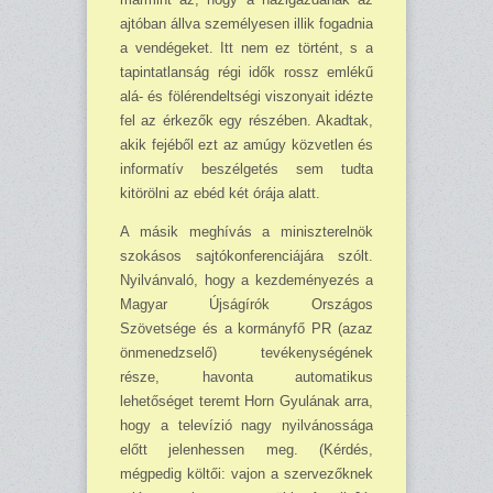
ajtóban állva sze­mélyesen illik fo­gadnia
a vendégeket. Itt nem ez történt, s a
tapintatlanság régi idők rossz em­lé­kű
alá- és fölérendeltségi vi­szonyait idézte
fel az érke­zők egy részében. Akadtak,
akik fejé­ből ezt az amúgy közvetlen és
informatív be­szélgetés sem tudta
kitörölni az ebéd két órája alatt.
A másik meghívás a mi­niszterelnök
szokásos sajtó­konferenciájára szólt.
Nyil­vánvaló, hogy a kezdemé­nyezés a
Magyar Újságírók Országos
Szövetsége és a kormányfő PR (azaz
önmenedzselő) tevékenységének
része, havonta automatikus
lehetőséget teremt Horn Gyulá­nak arra,
hogy a televízió nagy nyilvánossága
előtt jelenhessen meg. (Kér­dés,
mégpedig köl­tői: vajon a szervezőknek