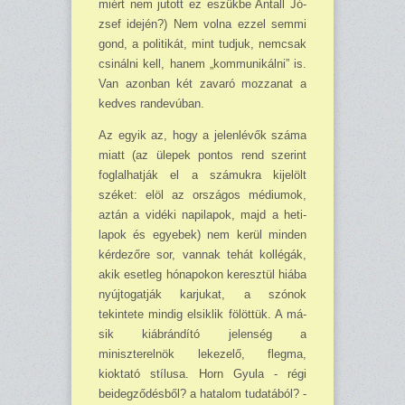
miért nem jutott ez eszükbe Antall Jó­
zsef idején?) Nem volna ez­zel semmi
gond, a politikát, mint tudjuk, nemcsak
csi­nálni kell, hanem „kommunikálni” is.
Van azonban két zavaró mozzanat a
kedves rande­vúban.
Az egyik az, hogy a jelen­lévők száma
miatt (az ülepek pontos rend szerint
foglalhatják el a számukra kijelölt
széket: elöl az orszá­gos médiumok,
aztán a vi­déki napilapok, majd a heti­
lapok és egyebek) nem kerül minden
kérdezőre sor, van­nak tehát kollégák,
akik esetleg hónapokon keresztül hiába
nyújtogatják karju­kat, a szónok
tekintete min­dig elsiklik fölöttük. A má­
sik kiábrándító jelenség a
miniszterelnök lekezelő, flegma,
kioktató stílusa. Horn Gyula - régi
beideg­ződésből? a hatalom tudatá­ból? -