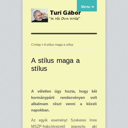
Menu
Címlap
» A stílus maga a stílus
Jelenlegi hely
A stílus maga a
stílus
A véletlen úgy hozta, hogy két
kormánypárti rendezvé­nyen volt
alkalmam részt venni a közeli
napokban.
Az egyik eseményt Szeke­res Imre
MSZP-frakcióvezető je­gyezte, aki