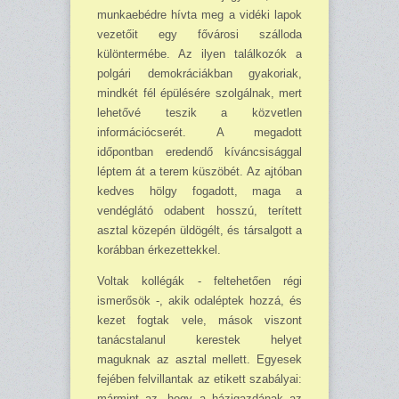
munkaebédre hívta meg a vidéki lapok
ve­zetőit egy fővárosi szálloda
különtermébe. Az ilyen ta­lálkozók a
polgári demok­ráciákban gyakoriak,
mind­két fél épülésére szolgálnak, mert
lehetővé teszik a köz­vet­len
információcserét. A megadott
időpontban ere­dendő kíváncsisággal
lép­tem át a terem kü­szöbét. Az ajtóban
kedves hölgy foga­dott, maga a
vendéglátó odabent hosszú, terített
asz­tal közepén üldögélt, és társalgott a
korábban érkezet­tekkel.
Voltak kollégák - feltehe­tően régi
ismerősök -, akik odaléptek hozzá, és
kezet fogtak vele, mások viszont
tanácstalanul kerestek he­lyet
maguknak az asztal mellett. Egyesek
fejé­ben fel­villantak az etikett szabá­lyai:
mármint az, hogy a házigazdának az