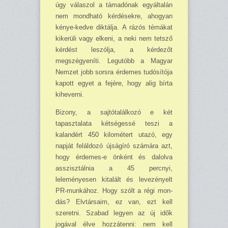
úgy válaszol a támadónak egyáltalán
nem mondható kérdésekre, aho­gyan
kénye-kedve diktálja. A rázós témákat
kikerüli vagy elkeni, a neki nem tet­sző
kérdést leszólja, a kérde­zőt
megszégyeníti. Leg­utóbb a Magyar
Nemzet jobb sorsra érdemes tudósí­tója
kapott egyet a fejére, hogy alig bírta
kiheverni.
Bizony, a sajtótalálkozó e két
tapasztalata kétségessé te­szi a
kalandért 450 kilométert utazó, egy
napját feláldozó újságíró számára azt,
hogy érdemes-e önként és dalolva
asszisz­tálnia a 45 percnyi,
leleményesen kitalált és levezényelt
PR-munkához. Hogy szólt a régi mon­
dás? Elvtársaim, ez van, ezt kell
szeretni. Szabad legyen az új idők
jogával élve hoz­zá­tenni: nem kell