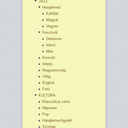
JAZZ
Hanglemez
Külföldi
Magyar
Vegyes
Fesztivál
Debrecen
Varsó
Más
Koncert
Interjú
Magyarország
Világ
English
Fotó
KULTÚRA
Klasszikus zene
Népzene
Pop
Hanglemezfigyelő
Színház