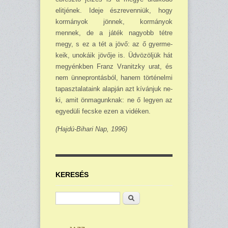
elitjé­nek. Ideje észrevenniük, hogy
kormányok jönnek, kormányok
mennek, de a játék nagyobb tétre
megy, s ez a tét a jövő: az ő gyerme­
keik, unokáik jövője is. Üd­vözöljük hát
megyénkben Franz Vra­nitzky urat, és
nem ünneprontásból, ha­nem történelmi
tapasztala­taink alapján azt kívánjuk ne­
ki, amit önmagunknak: ne ő legyen az
egyedüli fecs­ke ezen a vidéken.
(Hajdú-Bihari Nap, 1996)
KERESÉS
Keresés