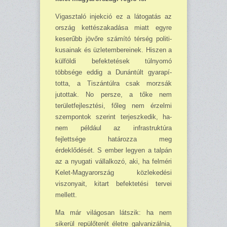
Vigasztaló injekció ez a lá­togatás az
ország kettészaka­dása miatt egyre
keserűbb jövőre számító térség politi­
kusainak és üzletemberei­nek. Hiszen a
külföldi befek­tetések túlnyomó
többsége eddig a Dunántúlt gyarapí­
totta, a Tiszántúlra csak morzsák
jutottak. No persze, a tőke nem
területfejlesztési, főleg nem érzelmi
szempon­tok szerint terjeszkedik, ha­
nem például az infrastruktú­ra
fejlettsége határozza meg
érdeklődését. S ember legyen a talpán
az a nyugati vállal­kozó, aki, ha felméri
Kelet-Magyarország közlekedési
viszonyait, kitart befektetési tervei
mellett.
Ma már világosan látszik: ha nem
sikerül repülőterét életre galvanizálnia,