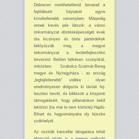
Debre­cen menthetetlenül lemarad a
fejlődésért folytatott egyre
kíméletlenebb versenyben. Márpedig
en­nek kevés jele látszik: a városi
önkormány­zat döntésképességét évek
óta kicsinyes és önös pártér­dekek
béklyózzák meg, a megyei
önkormányzat a te­rületfejlesztési
tervezést ille­tően békésen szunyókál,
mi­közben Szabolcs-Szatmár-Bereg
megye és Nyíregyháza - az ország
„legfejletlenebb" vidéke - olyan
eredménye­sen dolgozta ki távlati fej­
lesztési tervét, és lobbi­zott a központi
támogatásért, hogy pillanatokon belül
le­körözi (ha már le nem kö­rözte) Hajdú-
Bihart és ha­gyományaira oly büszke
székhelyét.
Az osztrák kancellár láto­gatása tehát
ébresztő jelzés is a megye uralkodó