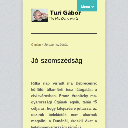
Menu
Címlap
» Jó szomszédság
Jelenlegi hely
Jó szomszédság
Ritka nap virradt ma Deb­recenre:
külföldi államférfi tesz látogatást a
cívisváros­ban. Franz Vranitzky ma­
gyarországi útjának egyik, talán fő
célja az, hogy kife­jezésre juttassa, az
osztrák befektetők nem akarnak
megállni a Dunánál, érdekli őket a
kelet-magyarországi régió is.