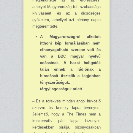
megrendítette az az erőfeszítés,
amelyet Magyarország tett szabadsága
kiví­vásáért; és az a dicsőséges
győzelem, amellyel azt néhány napra
megteremtette.
A Magyarországról alkotott
itthoni kép formálásában nem
elhanyagolható szerepe volt és
van a BBC magyar nyelvű
adásainak. A hazai hallgatók
talán ennek a rádiónak a
híradásait tisztelik a legjobban
tényszerűségük,
tárgyilagosságuk miatt.
– Ez a törekvés minden angol hírközlő
szervre és komoly lapra érvényes.
Jellemző, hogy a The Times nem a
konzervatív párt lapja; bizonyos
kérdésekben bírálja, bizonyosakban