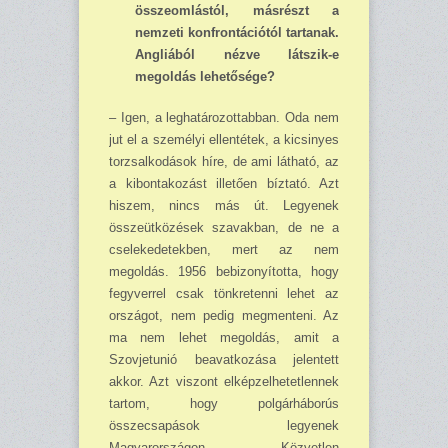
összeomlástól, másrészt a
nemzeti konfrontációtól tartanak.
Angliából nézve látszik-e
megoldás lehetősége?
– Igen, a leghatározottabban. Oda nem
jut el a személyi ellentétek, a kicsinyes
torzsal­kodások híre, de ami látható, az
a kibontakozást illetően bíztató. Azt
hiszem, nincs más út. Legyenek
összeütközések szavakban, de ne a
cselekedetekben, mert az nem
megoldás. 1956 bebizonyította, hogy
fegyverrel csak tönkretenni lehet az
országot, nem pedig megmenteni. Az
ma nem lehet megoldás, amit a
Szovjetunió beavatkozása jelentett
akkor. Azt viszont elkép­zelhetetlennek
tartom, hogy polgárháborús
összecsapások legyenek
Magyarországon. Közvet­len