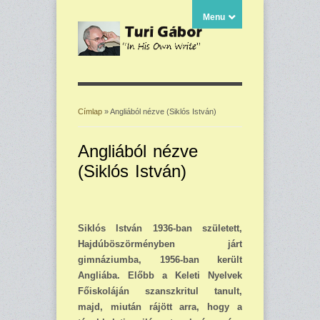
Menu
Címlap
» Angliából nézve (Siklós István)
Jelenlegi hely
Angliából nézve
(Siklós István)
Siklós István 1936-ban született,
Hajdúböszörményben járt
gimnáziumba, 1956-ban került
Angliába. Előbb a Keleti Nyelvek
Főiskoláján szanszkritul tanult,
majd, miután rájött arra, hogy a