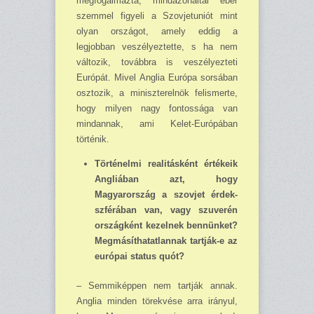
megfogalmazta, mindazonáltal éber
szemmel figyeli a Szovjetuniót mint
olyan országot, amely eddig a
legjobban veszé­lyeztette, s ha nem
változik, továbbra is veszélyezteti
Európát. Mivel Anglia Európa sorsában
osztozik, a miniszterelnök felismerte,
hogy milyen nagy fontossága van
mindannak, ami Kelet-Európában
történik.
Történelmi realitásként értékeik
Angliában azt, hogy
Magyarország a szovjet érdek­
szfé­rában van, vagy szuverén
országként kezelnek bennünket?
Megmásíthatatlannak tartják-e az
európai status quót?
– Semmiképpen nem tartják annak.
Anglia minden törekvése arra irányul,