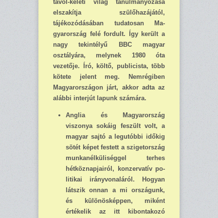
távol-keleti világ tanulmányozása
elszakítja szülőhazájától,
tájékozódásában tudatosan Ma­
gyarország felé fordult. Így került a
nagy tekintélyű BBC magyar
osztályára, melynek 1980 óta
vezetője. Író, költő, publicista, több
kötete jelent meg. Nemrégiben
Magyarországon járt, akkor adta az
alábbi interjút lapunk számára.
Anglia és Magyarország
viszonya sokáig feszült volt, a
magyar sajtó a legutóbbi időkig
sötét képet festett a szigetország
munkanélküliséggel terhes
hétköznapjairól, konzervatív po­
li­tikai irányvonaláról. Hogyan
látszik onnan a mi országunk,
és különösképpen, miként
értékelik az itt kibontakozó