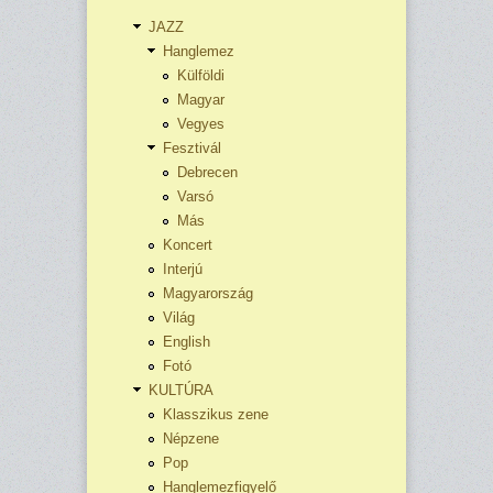
JAZZ
Hanglemez
Külföldi
Magyar
Vegyes
Fesztivál
Debrecen
Varsó
Más
Koncert
Interjú
Magyarország
Világ
English
Fotó
KULTÚRA
Klasszikus zene
Népzene
Pop
Hanglemezfigyelő