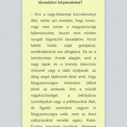
társadalmi folyamatokat?
– Ami a nagy-britanniai közvéleményt
illeti, nehéz azt mondani, hogy ismeri,
vagy nem ismeri a magyarországi
fejleményeket, hiszen mint minden
nyugati fogyasztói társadalom, kicsit
befelé fordul, saját gondjaival,
emelkedésével van elfoglalva. De ez a
természetes. Annak alapján, amit a
nagy lapok és a komoly televíziós
műsorok vagy a rádió nyújtanak, az
átlag angol tájékozott lehet arról, hogy
Magyarországon történelmi időket
élnek az emberek. Ami a művelt
nagyközönséget, a befolyásos
személyeket vagy a politikusokat illeti,
ők figyelő szemüket nagyon is
Magyarországra vetik, mert az itteni
változásoktól remélik egész Kelet-
Európa sorsának javulását. Margaret