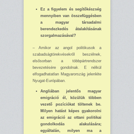
Ez a figyelem és segítőkészség
mennyiben van összefüggésben
a magyar társadalmi
berendezkedés átalakításának
szorgalmazásával?
– Amikor az angol politikusok a
szabadságtörekvésekről beszélnek,
elsősorban a több­pártrendszer
bevezetésére gondolnak. E nélkül
elfogadhatatlan Magyarország jelenléte
Nyugat-Európában.
Angliában jelentős magyar
emigráció él, közülük többen
vezető pozíciókat töltenek be.
Milyen hatást képes gyakorolni
az emigráció az ottani politikai
gondolkodás alakulására;
egyáltalán, milyen ma a