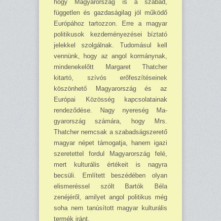
hogy Magyar­ország is a szabad,
független és gazdaságilag jól működő
Európához tartozzon. Erre a magyar
politikusok kezdeményezései bíztató
jelekkel szolgálnak. Tudomásul kell
vennünk, hogy az angol kormánynak,
mindenekelőtt Margaret Thatcher
kitartó, szívós erőfeszítéseinek
köszön­hető Magyarország és az
Európai Közösség kapcsolatainak
rendeződése. Nagy nyereség Ma­
gyarország számára, hogy Mrs.
Thatcher nemcsak a szabadságszerető
magyar népet támogatja, hanem igazi
szeretettel fordul Magyarország felé,
mert kulturális értékeit is nagyra
becsüli. Említett beszédében olyan
elismeréssel szólt Bartók Béla
zenéjéről, amilyet angol politikus még
soha nem tanúsított magyar kulturális
termék iránt.