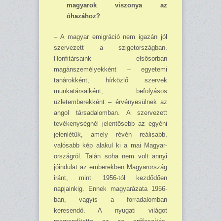
magyarok viszonya az
óhazához?
– A magyar emigráció nem igazán jól
szervezett a szigetországban.
Honfitársaink első­sorban
magánszemélyekként – egyetemi
tanárokként, hírközlő szervek
munkatársaiként, befo­lyásos
üzletemberekként – érvényesülnek az
angol társadalomban. A szervezett
tevékenységnél jelentősebb az egyéni
jelenlétük, amely révén reálisabb,
valósabb kép alakul ki a mai Magyar­
országról. Talán soha nem volt annyi
jóindulat az emberekben Magyarország
iránt, mint 1956-tól kezdődően
napjainkig. Ennek magyarázata 1956-
ban, vagyis a forradalomban
keresendő. A nyugati világot