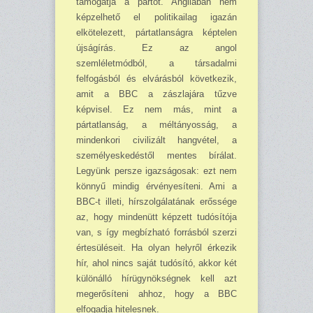
támo­gatja a pártot. Angliában nem
képzelhető el politikailag igazán
elkötelezett, pártatlanságra képtelen
újságírás. Ez az angol
szemléletmódból, a társadalmi
felfogásból és elvárásból kö­vetkezik,
amit a BBC a zászlajára tűzve
képvisel. Ez nem más, mint a
pártatlanság, a méltá­nyosság, a
mindenkori civilizált hangvétel, a
személyeskedéstől mentes bírálat.
Legyünk persze igazságosak: ezt nem
könnyű mindig érvényesíteni. Ami a
BBC-t illeti, hírszolgálatának erős­sége
az, hogy mindenütt képzett tudósítója
van, s így megbízható forrásból szerzi
értesüléseit. Ha olyan helyről érkezik
hír, ahol nincs saját tudósító, akkor két
különálló hírügynökségnek kell azt
megerősíteni ahhoz, hogy a BBC
elfogadja hitelesnek.