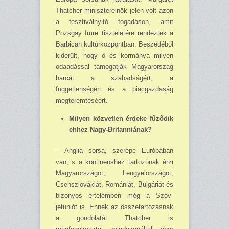
Thatcher miniszterelnök jelen volt azon
a fesztiválnyitó fogadáson, amit
Pozsgay Imre tiszteletére rendeztek a
Barbican kultúrközpontban. Beszédéből
kiderült, hogy ő és kormánya milyen
odaadással támogatják Magyarország
harcát a szabad­ságért, a
függetlenségért és a piacgazdaság
megteremtéséért.
Milyen közvetlen érdeke fűződik
ehhez Nagy-Britanniának?
– Anglia sorsa, szerepe Európában
van, s a kontinenshez tartozónak érzi
Magyarországot, Lengyelországot,
Csehszlovákiát, Romániát, Bulgáriát és
bizonyos értelemben még a Szov­
jetuniót is. Ennek az összetartozásnak
a gondolatát Thatcher is