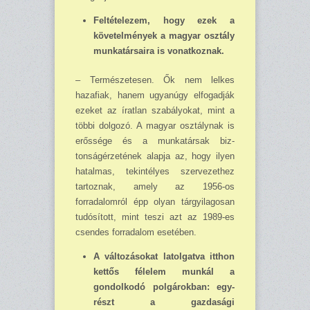
Feltételezem, hogy ezek a
követelmények a magyar osztály
munkatársaira is vonat­koznak.
– Természetesen. Ők nem lelkes
hazafiak, hanem ugyanúgy elfogadják
ezeket az íratlan szabályokat, mint a
többi dolgozó. A magyar osztálynak is
erőssége és a munkatársak biz­
tonságérzetének alapja az, hogy ilyen
hatalmas, tekintélyes szervezethez
tartoznak, amely az 1956-os
forradalomról épp olyan tárgyilagosan
tudósított, mint teszi azt az 1989-es
csendes forradalom esetében.
A változásokat latolgatva itthon
kettős félelem munkál a
gondolkodó polgárokban: egy­
részt a gazdasági