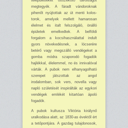
településeket összekötő távolságot
megtegyék. A fáradt vándoroknak
pihenőt nyújtottak az út menti ko­los­
torok, amelyek mellett hamarosan
élelmet és italt felszolgáló, önálló
épületek emelkedtek. A belföldi
forgalom a kocsihasználattal indult
gyors növekedésnek, a lócserére
betérő vagy megszálló vendégeket a
gomba módra szaporodó fogadók
hajlékkal, élelemmel, no és inni­valóval
várták. A pubok nem elhanyagolható
szerepet játszottak az angol
irodalomban, sok vers, novella vagy
napló születését inspirálták az egykori
vendégek emlékét kitartóan ápoló
fogadók.
A pubok kultusza Viktória királynő
uralkodása alatt, az 1830-as évektől ért
a tetőpontjára. A gazdag tulajdonosok,