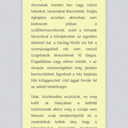
útvonalaik mentén bor- vagy sörivó
helyeket, tavernákat létesítettek. Anglia
ég­hajlata azonban akkoriban sem
kedvezett jobban a
szőlőtermesztésnek, ezért a rómaiak
tá­voztával a középkorban az egyetlen
elérhető ital, a házilag főzött sör lett a
szomjúságukból mit sem vesztő
szigetlakók élvezetének fő tárgya.
Fogadókban vagy otthon mérték, s az
ol­vasás mesterségében még járatlan
bennszülöttek figyelmét a ház bejárata
fölé kifüggesztett zöld ággal hívták fel
az adódó lehetőségre.
Utak, közlekedési eszközök, no meg
kellő ok hiányában a belföldi
turizmusnak ekkor még a csirája sem
létezett, csak templomépítők és a
zarándokok keltek útra, hogy a