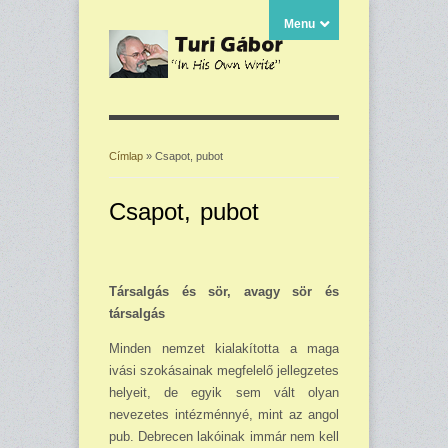
Menu
Címlap
» Csapot, pubot
Jelenlegi hely
Csapot, pubot
Társalgás és sör, avagy sör és
társalgás
Minden nemzet kialakította a maga
ivási szokásainak megfelelő jellegzetes
helyeit, de egyik sem vált olyan
nevezetes intézménnyé, mint az angol
pub. Debrecen lakóinak immár nem kell