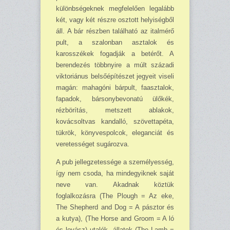
különbségeknek megfelelően legalább
két, vagy két részre osztott helyiségből
áll. A bár részben található az italmérő
pult, a szalonban asztalok és
karosszékek fogadják a betérőt. A
berendezés többnyire a múlt századi
viktoriánus belsőépítészet jegyeit viseli
ma­gán: mahagóni bárpult, faasztalok,
fapadok, bársonybevonatú ülőkék,
rézbörítás, metszett ablakok,
kovácsoltvas kandalló, szövettapéta,
tükrök, könyvespolcok, eleganciát és
vere­tes­séget sugározva.
A pub jellegzetessége a személyesség,
így nem csoda, ha mindegyiknek saját
neve van. Akadnak köztük
foglalkozásra (The Plough = Az eke,
The Shepherd and Dog = A pásztor és
a kutya), (The Horse and Groom = A ló
és lovász) utalók, állatok (The Lamb =