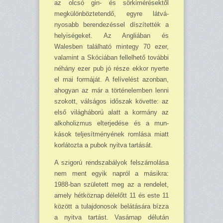
az olcsó gin- és sörkimérésektől
megkülönböztetendő, egyre látvá­
nyosabb berendezéssel díszítették a
helyiségeket. Az Angliában és
Walesben található mint­egy 70 ezer,
valamint a Skóciában fellelhető további
néhány ezer pub jó része ekkor nyerte
el mai formáját. A felívelést azonban,
ahogyan az már a történelemben lenni
szokott, válságos időszak követte: az
első világháború alatt a kormány az
alkoholizmus elterjedése és a mun­
kások teljesítményének romlása miatt
korlátozta a pubok nyitva tartását.
A szigorú rendszabályok felszámolása
nem ment egyik napról a másikra:
1988-ban szü­letett meg az a rendelet,
amely hétköznap délelőtt 11 és este 11
között a tulajdonosok belá­tá­sára bízza
a nyitva tartást. Vasárnap délután