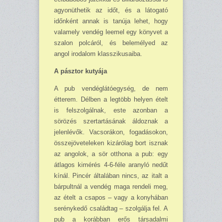
agyonüthetik az időt, és a látogató
időnként annak is tanúja lehet, hogy
valamely vendég leemel egy könyvet a
szalon polcáról, és belemélyed az
angol irodalom klasszikusaiba.
A pásztor kutyája
A pub vendéglátóegység, de nem
étterem. Délben a legtöbb helyen ételt
is felszolgálnak, este azonban a
sörözés szertartásának áldoznak a
jelenlévők. Vacsorákon, fogadásokon,
összejö­veteleken kizárólag bort isznak
az angolok, a sör otthona a pub: egy
átlagos kimérés 4-6-féle aranyló nedűt
kínál. Pincér általában nincs, az italt a
bárpultnál a vendég maga rendeli meg,
az ételt a csapos – vagy a konyhában
serénykedő családtag – szolgálja fel. A
pub a korábban erős társadalmi