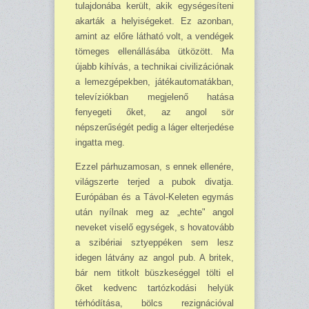
tulajdonába került, akik egységesíteni
akarták a helyiségeket. Ez azonban,
amint az előre látható volt, a vendégek
tömeges ellenállásába ütközött. Ma
újabb kihívás, a technikai civilizációnak
a lemezgépekben, játékautomatákban,
televíziókban megjelenő hatása
fenyegeti őket, az angol sör
népszerűségét pedig a láger elterjedése
ingatta meg.
Ezzel párhuzamosan, s ennek ellenére,
világszerte terjed a pubok divatja.
Európában és a Távol-Keleten egymás
után nyílnak meg az „echte" angol
neveket viselő egységek, s hovatovább
a szibériai sztyeppéken sem lesz
idegen látvány az angol pub. A britek,
bár nem titkolt büszkeséggel tölti el
őket kedvenc tartózkodási helyük
térhódítása, bölcs rezignációval