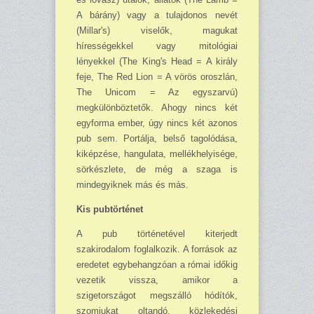
A bárány) vagy a tulajdonos nevét
(Millar's) viselők, magukat
hírességekkel vagy mitológiai
lényekkel (The King's Head = A király
feje, The Red Lion = A vörös oroszlán,
The Unicom = Az egyszarvú)
megkülönböztetők. Ahogy nincs két
egyforma ember, úgy nincs két azonos
pub sem. Portálja, belső tagolódása,
kiképzése, hangulata, mellékhelyisége,
sörkészlete, de még a szaga is
mindegyiknek más és más.
Kis pubtörténet
A pub történetével kiterjedt
szakirodalom foglalkozik. A források az
eredetet egybehangzóan a római időkig
vezetik vissza, amikor a
szigetországot megszálló hódítók,
szomjukat oltandó, közlekedési