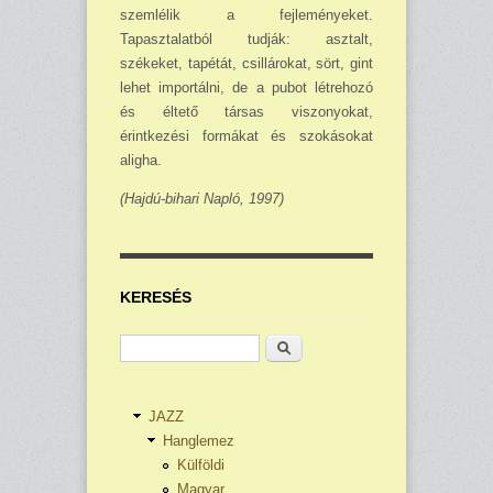
szemlélik a fejleményeket.
Tapasztalatból tudják: asztalt,
székeket, tapétát, csillárokat, sört, gint
lehet importálni, de a pubot létrehozó
és éltető társas viszonyokat,
érintkezési formákat és szokásokat
aligha.
(Hajdú-bihari Napló, 1997)
KERESÉS
Keresés
JAZZ
Hanglemez
Külföldi
Magyar