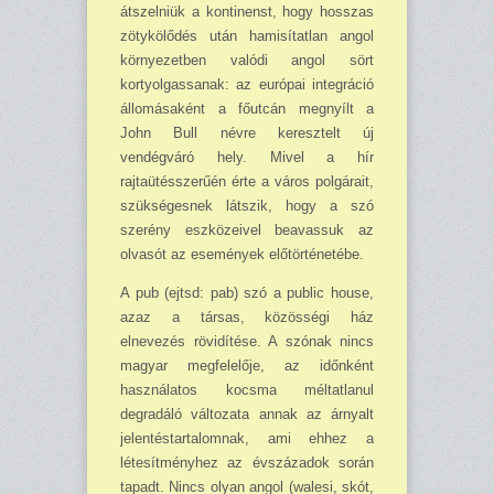
átszelniük a kontinenst, hogy hosszas
zötykölődés után hamisítatlan angol
kör­nye­zetben valódi angol sört
kortyolgassanak: az európai integráció
állomásaként a főutcán meg­nyílt a
John Bull névre keresztelt új
vendégváró hely. Mivel a hír
rajtaütésszerűén érte a város polgárait,
szükségesnek látszik, hogy a szó
szerény eszközeivel beavassuk az
olvasót az ese­mények előtörténetébe.
A pub (ejtsd: pab) szó a public house,
azaz a társas, közösségi ház
elnevezés rövidítése. A szónak nincs
magyar megfelelője, az időnként
használatos kocsma méltatlanul
degradáló vál­tozata annak az árnyalt
jelentéstartalomnak, ami ehhez a
létesítményhez az évszázadok során
tapadt. Nincs olyan angol (walesi, skót,