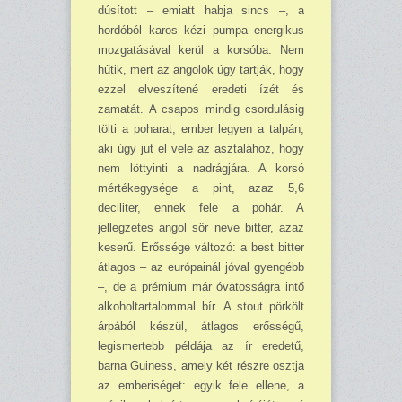
dúsított – emiatt habja sincs –, a
hordóból karos kézi pumpa energikus
mozgatásával kerül a korsóba. Nem
hűtik, mert az angolok úgy tartják, hogy
ezzel elveszítené eredeti ízét és
zamatát. A csapos mindig csordulásig
tölti a poharat, ember legyen a talpán,
aki úgy jut el vele az asztalához, hogy
nem löttyinti a nadrágjára. A korsó
mértékegysége a pint, azaz 5,6
deciliter, ennek fele a pohár. A
jellegzetes angol sör neve bitter, azaz
keserű. Erőssége változó: a best bitter
átlagos – az euró­painál jóval gyengébb
–, de a prémium már óvatosságra intő
alkoholtartalommal bír. A stout pörkölt
árpából készül, átlagos erősségű,
legismertebb példája az ír eredetű,
barna Guiness, amely két részre osztja
az emberiséget: egyik fele ellene, a