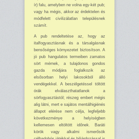
ír) falu, amelyben ne volna egy-két pub;
vagy ha még­is, akkor az érdektelen és
módfelett civilizálatlan településnek
számít.
A pub rendeltetése az, hogy az
italfogyasztásnak és a társalgásnak
bensőséges környezetet biztosítson. A
jó pub hangulatos termeiben zamatos
sört mérnek, a tulajdonos gondos
gazda módjára foglalkozik az
elsősorban helyi lakosokból álló
vendégekkel. A beszélgetéssel töltött
órák elválaszthatatlanok a
sörfogyasztástól; részeg embert mégis
alig látni, mert e sajátos mentálhigiénés
állapot elérése nem célja, legfeljebb
következménye a helyiségben
kellemesen eltöltött időnek. Baráti
körök vagy alkalmi ismerősök
célbadobós játékkal és biliárdozással is