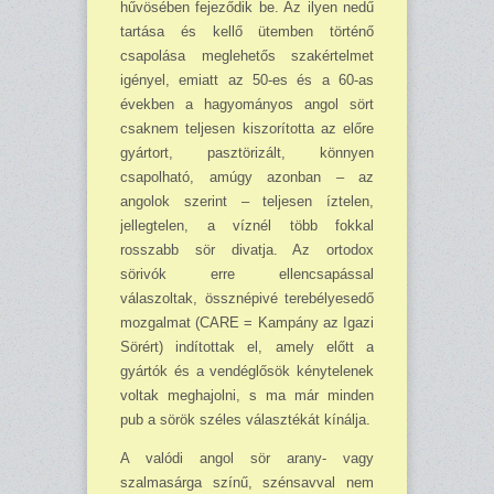
hűvösében fejeződik be. Az ilyen nedű
tartása és kellő ütemben történő
csapolása meglehetős szakértelmet
igényel, emiatt az 50-es és a 60-as
években a hagyományos angol sört
csaknem teljesen kiszorította az előre
gyártort, pasztörizált, könnyen
csapolható, amúgy azonban – az
angolok szerint – teljesen íztelen,
jellegtelen, a víznél több fokkal
rosszabb sör divatja. Az ortodox
sörivók erre ellen­csapással
válaszoltak, össznépivé terebélyesedő
mozgalmat (CARE = Kampány az Igazi
Sörért) indítottak el, amely előtt a
gyártók és a vendéglősök kénytelenek
voltak meghajolni, s ma már minden
pub a sörök széles választékát kínálja.
A valódi angol sör arany- vagy
szalmasárga színű, szénsavval nem