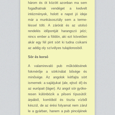
három és öt között azonban ma sem
fogadhatnak vendéget a kedvelt
intézmények, holott e napot jó ideje
már a munkásosztály sem a terme­
léssel tölti. A zárórát és az utolsó
rendelés időpontját harangszó jelzi;
nincs ember a földön, aki ezt követően
akár egy fél pint sört ki tudna csikarni
az addig oly szívélyes tulajdonosból.
Sör és korsó
A valamirevaló pub működésének
fokmérője a sörkínálat bősége és
minősége. Az angolok kétfajta sört
ismernek: a sajátjukat (ale, ejtsd: él) és
az európait (láger). Az angol sör gyö­ke­
resen különbözik a pilseni típusútól:
árpából, komlóból és tiszta vízből
készül, de az érési folya­mat nem zárul
le a gyárban, hanem a pub pincéjének