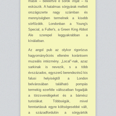
másik – beleértve e sorok íróját – rá
esküszik. A hatalmas sörgyárak mellett
országszerte nagy számban és
mennyi­ségben termelnek a kisebb
sörfőzdék. Londonban a Young's
Special, a Fuller's, a Green King Abbot
Ale szerepel leggyakrabban a
kínálatban.
Az angol pub az olykor rigorózus
hagyományőrzés ellenére korántsem
muzeális intéz­mény. „Local"-nak, azaz
sarkinak is nevezik, s a több
évszázados, egyszerű berendezésű kis
falusi helyiségtől a London
belvárosában található pompás
termekig ezerféle változatban fogadják
a törzsvendégeket és a bámész
turistákat. Többségük, mivel
fenntartásuk egyre köl­t­ségesebbé vált,
a századfordulón a sörgyártók