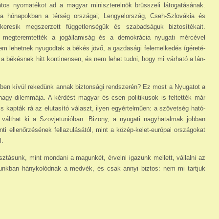
tos nyomatékot ad a magyar minisz­terelnök brüsszeli látogatásának.
 hó­napokban a térség országai; Lengyel­ország, Cseh-Szlovákia és
eresik meg­szerzett függetlenségük és szabadságuk biztosítékait.
t, megteremtették a jogálla­miság és a demokrácia nyugati mér­cével
em lehetnek nyugodtak a békés jövő, a gazdasági felemelkedés ígéreté­
nre a békésnek hitt kontinensen, és nem lehet tudni, hogy mi várható a lán­
en kívül rekedünk annak biz­tonsági rend­szerén? Ez most a Nyuga­tot a
 nagy dilemmája. A kérdést magyar és csen politikusok is feltették már
 is kapták rá az elutasító választ, ilyen egyértelműen: a szövetség ható­
tot válthat ki a Szovjetunióban. Bizony, a nyugati nagyhatalmak jobban
ti el­lenőrzésének fellazulásától, mint a közép-­kelet-európai országokat
l.
tásunk, mint mondani a ma­gunkét, érvelni igazunk mellett, vállalni az
édunkban hánykolódnak a medvék, és csak annyi biztos: nem mi tartjuk