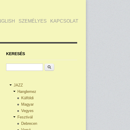
NGLISH
SZEMÉLYES
KAPCSOLAT
KERESÉS
Keresés
JAZZ
Hanglemez
Külföldi
Magyar
Vegyes
Fesztivál
Debrecen
Varsó