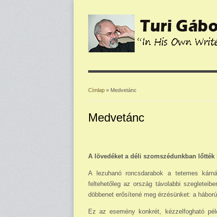
Címlap
» Medvetánc
Jelenlegi hely
Medvetánc
A lövedéket a déli szomszédunkban lőtték ki
A lezuha­nó roncsdarabok a tetemes kárná
feltehetőleg az or­szág távolabbi szegleteib
döbbenet erősítené meg érzésünket: a hábor
Ez az esemény konkrét, kézzelfog­ható példá