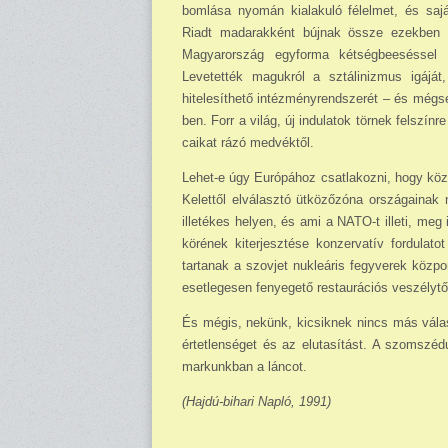
bomlása nyomán kialakuló félelmet, és sajá
Riadt madarakként bújnak össze ezekben a
Magyarország egyforma kétségbeeséssel k
Levetették magukról a sztá­linizmus igájá
hitelesíthető intézményrendszerét – és mégs
ben. Forr a világ, új indulatok törnek fel­szí
caikat rázó medvéktől.
Lehet-e úgy Európához csatlakozni, hogy közb
Kelettől elválasztó ütközőzóna or­szágainak
illetékes helyen, és ami a NATO-t il­leti, meg
körének kiter­jesztése konzervatív fordu­la
tartanak a szovjet nukleáris fegyverek közpon
esetlegesen fenyegető restaurációs veszélytő
És mégis, nekünk, kicsiknek nincs más válasz
értetlenséget és az elutasítást. A szom­sz
markunkban a láncot.
(Hajdú-bihari Napló, 1991)