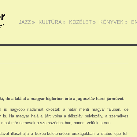
JAZZ
»
KULTÚRA
»
KÖZÉLET
»
KÖNYVEK
»
E
, de a találat a magyar légtérben érte a jugoszláv harci járművet.
l is nagyobb riadalmat okoztak a határ men­ti magyar faluban, de
en is. Ha ma­gyar halállal járt volna a délszláv belviszály, a személyes
ú most már nemcsak a szomszédunkban, hanem ve­lünk is van.
val illusztrálja a közép-kelet­e-urópai orszá­gokban a status quo fel­