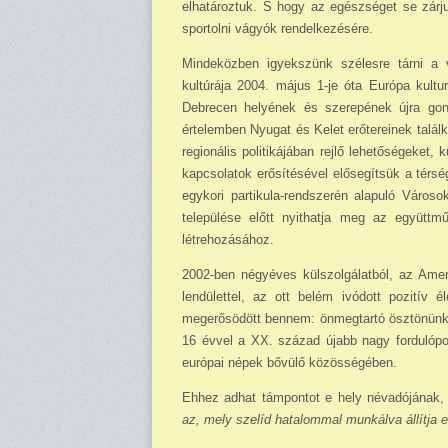
elhatároztuk. S hogy az egészséget se zárju
sportolni vágyók rendelkezésére.
Mindeközben igyekszünk szélesre tárni a v
kultúrája 2004. május 1-je óta Európa kultu
Debrecen helyének és szerepének újra gondo
értelemben Nyugat és Kelet erő­tereinek talá
re­gionális politikájában rejlő lehetőségeket,
kapcsolatok erősítésével elősegítsük a térs
egykori partikula-rendszerén alapuló Váro
települése előtt nyithatja meg az együttmű
létrehozásához.
2002-ben négyéves külszolgálatból, az Ameri
lendülettel, az ott belém ivódott pozitív é
megerősödött bennem: önmegtartó ösztönünk é
16 évvel a XX. század újabb nagy fordulópo
európai népek bővülő közösségében.
Ehhez adhat támpontot e hely névadójának,
az, mely szelíd hatalommal munkálva állítja elő