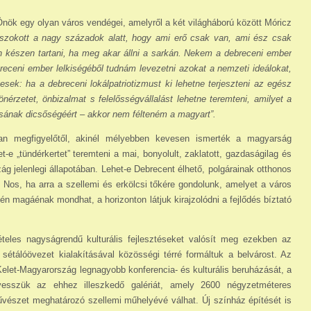
nök egy olyan város vendégei, amelyről a két világháború között Móricz
szokott a nagy századok alatt, hogy ami erő csak van, ami ész csak
óan készen tartani, ha meg akar állni a sarkán. Nekem a debreceni ember
breceni ember lelkiségéből tudnám levezetni azokat a nemzeti ideálokat,
k: ha a debreceni lokálpatriotizmust ki lehetne terjeszteni az egész
érzetet, önbizalmat s fele­lősségvállalást lehetne teremteni, amilyet a
sának dicsőségéért – akkor nem félteném a magyart”.
an megfigyelőtől, akinél mélyebben kevesen is­merték a magyarság
het-e „tündérkertet” teremteni a mai, bonyolult, zaklatott, gazdaságilag és
zág jelenlegi állapotában. Lehet-e Debrecent élhető, polgárainak otthonos
i. Nos, ha arra a szellemi és erkölcsi tőkére gondolunk, amelyet a város
én magáénak mondhat, a horizonton látjuk ki­raj­zolódni a fejlődés bíztató
eles nagyságrendű kulturális fejlesztéseket valósít meg ezekben az
étálóövezet kialakításával közösségi térré formáltuk a belvárost. Az
Kelet-Magyarország legnagyobb konferencia- és kulturális beruházását, a
 vesszük az ehhez illeszkedő galériát, amely 2600 négyzetméteres
művészet meghatározó szellemi műhelyévé válhat. Új színház építését is