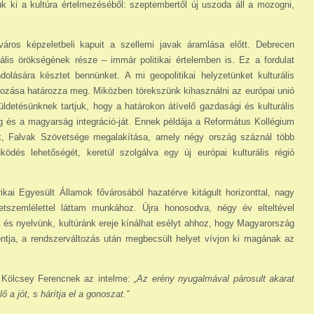
k ki a kultúra értelmezéséből: szeptem­bertől új uszoda áll a mozogni,
áros képzeletbeli kapuit a szellemi javak áramlása előtt. Debrecen
rális örökségének része – immár politikai értelemben is. Ez a fordulat
lására késztet bennünket. A mi geopolitikai helyzetünket kulturális
lkozása határozza meg. Miközben törekszünk kihasználni az európai unió
 küldetésünknek tartjuk, hogy a határokon átívelő gazdasági és kulturális
ég és a magyarság integráció-ját. Ennek példája a Református Kollégium
sok, Falvak Szövetsége megalakítása, amely négy ország száznál több
ködés lehetőségét, keretül szolgálva egy új európai kulturális régió
kai Egyesült Államok fővárosából hazatérve kitágult horizonttal, nagy
letszemlélettel láttam mun­kához. Újra honosodva, négy év elteltével
s nyelvünk, kultúránk ereje kínálhat esélyt ahhoz, hogy Magyarország
ntja, a rendszerváltozás után megbecsült helyet vívjon ki magának az
 Kölcsey Ferencnek az intelme:
„Az erény nyugalmával párosult akarat
 a jót, s hárítja el a gonoszat.”