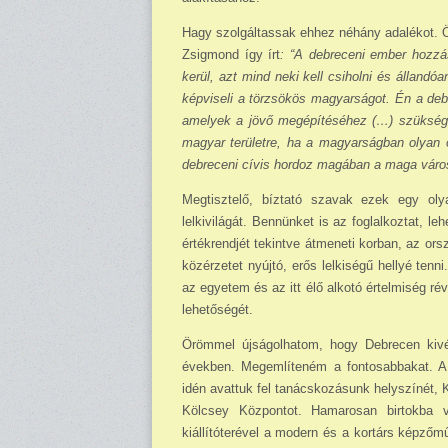
Hagy szolgáltassak ehhez néhány adalékot. Ö
Zsigmond így írt
: “A debreceni ember hozzá
kerül, azt mind neki kell csiholni és álland
képviseli a törzsökös ma­gyar­ságot. Én a de
amelyek a jövő megépítéséhez (…) szükségese
magyar területre, ha a magyarságban olyan ön
debreceni cívis hordoz magában a maga váro
Megtisztelő, bíztató szavak ezek egy oly
lelkivilágát. Bennünket is az foglalkoztat, le
értékrendjét tekintve átmeneti korban, az ors
közérzetet nyújtó, erős lelkiségű hellyé tenn
az egyetem és az itt élő alkotó értelmiség rév
lehetőségét.
Örömmel újságolhatom, hogy Debrecen kivét
években. Megemlíteném a fontosabbakat. A s
idén avattuk fel tanácskozásunk helyszínét, 
Kölcsey Központot. Ha­ma­rosan birtokba
kiállítóterével a modern és a kortárs képző