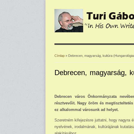
Címlap
» Debrecen, magyarság, kultúra (Hungarológia
Jelenlegi hely
Debrecen, magyarság, ku
Debrecen város Önkormányzata nevében 
résztvevőit. Nagy öröm és megtiszteltet
ez alkalommal városunk ad helyet.
Szeretném kifejezésre juttatni, hogy nagyra 
nyel­vének, irodalmának, kultúrájának kutatá
alakításához.