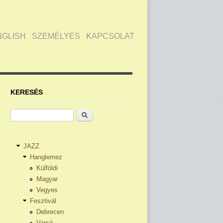
NGLISH
SZEMÉLYES
KAPCSOLAT
KERESÉS
Keresés
JAZZ
Hanglemez
Külföldi
Magyar
Vegyes
Fesztivál
Debrecen
Varsó