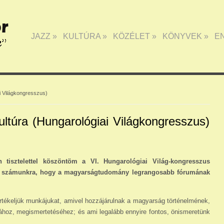
JAZZ
»
KULTÚRA
»
KÖZÉLET
»
KÖNYVEK
»
E
i Világkongresszus)
ltúra (Hungarológiai Világkongresszus)
tisztelettel köszöntöm a VI. Hungarológiai Világ-kongresszus
és számunkra, hogy a magyarságtu­do­mány legrangosabb fórumának
értékeljük munkájukat, amivel hozzájárulnak a magyarság történelmének,
sához, megismertetéséhez; és ami legalább ennyire fontos, önismeretünk