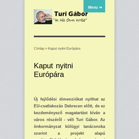
Menu
Címlap
» Kaput nyitni Európára
Jelenlegi hely
Kaput nyitni
Európára
Új fejlődési dimenziókat nyithat az
EU-csatlakozás Debrecen előtt, de ez
kezde­ményező magatartást kíván a
város ré­széről - véli Turi Gábor. Az
önkormányzat külügyi tanács­noka
szerint a projekt ala­pú