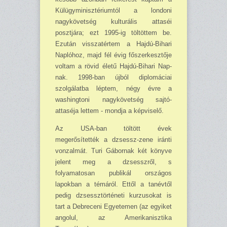
Külügyminisztériumtól a londoni
nagykövetség kulturális attaséi
posztjára; ezt 1995-ig töltöttem be.
Ezután visszatértem a Haj­dú-Bihari
Naplóhoz, majd fél évig főszerkesztője
voltam a rövid életű Hajdú-Bihari Nap­
nak. 1998-ban újból diplo­máciai
szolgálatba léptem, négy évre a
washingtoni nagykövetség sajtó­
attaséja lettem - mondja a képviselő.
Az USA-ban töltött évek
megerősítették a dzsessz-zene iránti
vonzalmát. Turi Gábornak két könyve
jelent meg a dzsesszről, s
folyamatosan publikál országos
lapokban a témáról. Ettől a tanévtől
pedig dzsessztörténeti kurzusokat is
tart a Debreceni Egyetemen (az egyiket
angolul, az Amerikanisztika