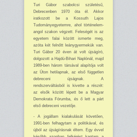
Turi Gábor szabolcsi születésű,
Debrecenben 1970 óta él. Akkor
iratkozott be a Kossuth Lajos
Tudományegyetemre, ahol történelem-
angol szakon végzett. Feleségét is az
egyetem falai kö­zött ismerte meg,
azóta két felnőtt leány­gyermekük van.
Turi Gábor 20 éven át volt újságíró,
dolgozott a Hajdú-Bihari Naplónál, majd
1989-ben három társával alapítója volt
az Úton heti­lapnak, az első független
debre­ceni újságnak. A
rendszerváltásból is kivette a részét:
az elsők között lépett be a Magyar
Demokrata Fórumba, és ő lett a párt
első deb­receni vezetője.
- A jogállam kialakulását követően,
1991-ben felhagytam a politikával, és
újból az új­ság­írásnak éltem. Egy évvel
később azonban felkérést kaptam a