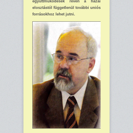
együttműködések révén a hazai
elosz­tástól függetlenül további uniós
források­hoz lehet jutni.