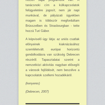
tanácsnoki cím a külkapcsolatok
felügyeletére jogosít, nem jár napi
munkával, de pályázati ügyekben
magam is többször meg­fordultam
Brüsszelben és Strasbourgban - tette
hozzá Turi Gábor.
A képviselő úgy látja: az uniós csatlak
előnyeinek kiaknázásához
szemléletvált. európai horizontú
gondolkodásra van szükség Debrecen
részéről. Tapasztalatai szerint a
nemzetközi aktivitás nagyban elősegíti
a városok fejlődését, nem beszélve a
kapcsolatok szellemi hoza­dé­káról.
(kenyeres)
(Debrecen, 2007)