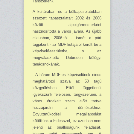
Tanszéken).
A kultúrában és a külkapcsolatokban
szerzett tapasztalatait 2002 és 2006
között alpol­gármesterként
hasznosította a város javára. Az újabb
ciklusban, 2006-tól - ismét a párt
tagjaként - az MDF listájáról került be a
képviselő-testületbe, s az
megválasztotta Debrecen külügyi
tanácsnokának.
- A három MDF-es képviselőnek nincs
meghatározó szava az 50 tagú
közgyűlésben. Ettől függetlenül
igyekszünk felelősen, tárgyszerűen, a
város érdekeit szem előtt tartva
hozzájárulni a döntésekhez.
Együttműködési megállapodást
kötöttünk a Fidesszel, ez azonban nem
jelenti az önállóságunk feladását,
hiszen saját programunk van. A