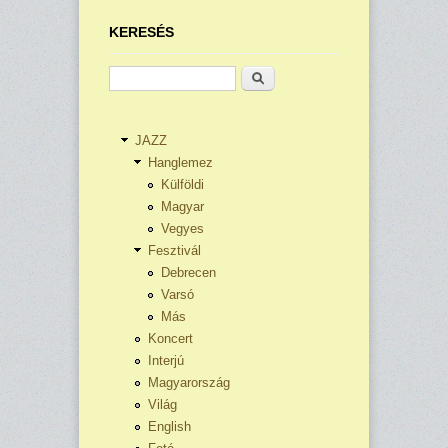
KERESÉS
Keresés
JAZZ
Hanglemez
Külföldi
Magyar
Vegyes
Fesztivál
Debrecen
Varsó
Más
Koncert
Interjú
Magyarország
Világ
English