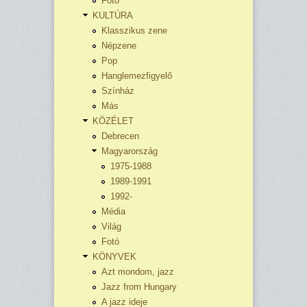
Fotó
KULTÚRA
Klasszikus zene
Népzene
Pop
Hanglemezfigyelő
Színház
Más
KÖZÉLET
Debrecen
Magyarország
1975-1988
1989-1991
1992-
Média
Világ
Fotó
KÖNYVEK
Azt mondom, jazz
Jazz from Hungary
A jazz ideje