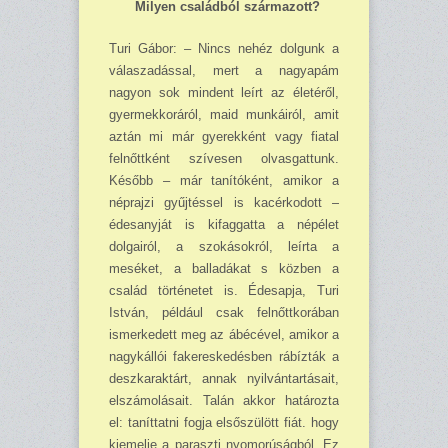
Milyen családból származott?
Turi Gábor: – Nincs nehéz dolgunk a
válaszadással, mert a nagyapám
nagyon sok mindent leírt az életéről,
gyermekkoráról, maid munkáiról, amit
aztán mi már gyerekként vagy fiatal
felnőttként szívesen olvasgattunk.
Később – már tanítóként, amikor a
néprajzi gyűjtéssel is kacérkodott –
édesanyját is kifaggatta a népélet
dolgairól, a szokásokról, leírta a
meséket, a balladákat s közben a
család történetet is. Édesapja, Turi
István, például csak felnőttkorában
ismerkedett meg az ábécével, amikor a
nagykállói fakereskedésben rábízták a
deszkaraktárt, annak nyilvántartásait,
elszámolásait. Talán akkor határozta
el: taníttatni fogja elsőszülött fiát. hogy
kiemelje a paraszti nyomorúságból. Ez