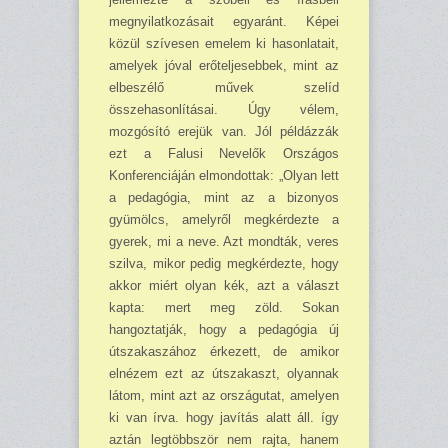
megnyilatkozásait egyaránt. Képei
közül szívesen emelem ki hasonlatait,
amelyek jóval erőteljesebbek, mint az
elbeszélő művek szelíd
összehasonlításai. Úgy vélem,
mozgósító erejük van. Jól példázzák
ezt a Falusi Nevelők Országos
Konferenciáján elmondottak: „Olyan lett
a pedagógia, mint az a bizonyos
gyümölcs, amelyről megkérdezte a
gyerek, mi a neve. Azt mondták, veres
szilva, mikor pedig megkérdezte, hogy
akkor miért olyan kék, azt a választ
kapta: mert meg zöld. Sokan
hangoztatják, hogy a pedagógia új
útszakaszához érkezett, de amikor
elnézem ezt az útszakaszt, olyannak
látom, mint azt az országutat, amelyen
ki van írva. hogy javítás alatt áll. így
aztán legtöbbször nem rajta, hanem