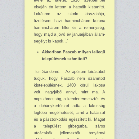
évnél az ittlétet. 1910. szeptember
elsején én lettem a hatodik kistanító.
Lakásom az iskola kisszobája,
fizetésem havi harminc­három korona
harminchárom fillér és a reménység,
hogy majd a jövő év januárjában állam-
segélyt is kapok...”
Akkoriban Paszab milyen iellegű
településnek számított?
Turi Sándorné: – Az apósom leírásából
tudjuk, hogy Paszab nem számított
kistelepülésnek. 1400 körüli lakosa
volt, nagyjából annyi, mint ma. A
napszámosság, a kendertermesztés és
a dohánykertészet adta a lakosság
legfőbb megélhetését, amit a halászat
és a pásztorkodás egé­szített ki. Magát
a települést girbegurba, sáros
utcácskák jellemezték, tenyérnyi