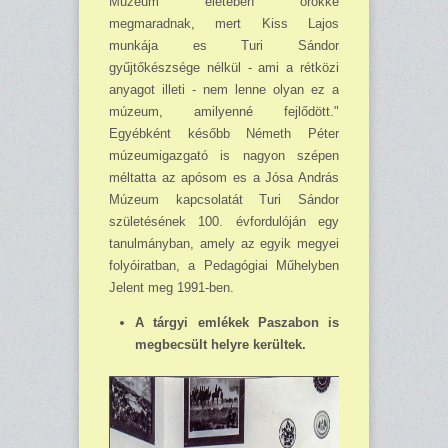
Múzeum eletében örökké
megmaradnak, mert Kiss Lajos
munkája es Turi Sándor
gyűjtőkészsége nélkül - ami a rétközi
anyagot illeti - nem lenne olyan ez a
múzeum, amilyenné fejlődött."
Egyébként később Németh Péter
múzeumigazgató is nagyon szépen
méltatta az apósom es a Jósa András
Múzeum kapcsolatát Turi Sándor
születésének 100. évfordulóján egy
tanulmányban, amely az egyik megyei
folyóiratban, a Pedagógiai Műhelyben
Jelent meg 1991-ben.
A tárgyi emlékek Paszabon is
megbecsült helyre kerültek.