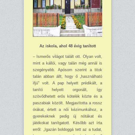
Az iskola, ahol 48 évig tanított
– Ismerős világot talált ott. Olyan volt,
mint a kállói, vagy talán még annál is
szegényebb. Apósom szerint a titok
talán abban állt, hogy ő „használható
ifjú" volt. A pap helyett prédikált, a
tanító helyett orgonált, így
szövődhetett erős kötelék közte és a
paszabiak közölt. Megjavította a rossz
órákat, értett a női kézimunkához, a
gyerekeknek pedig új nótákat és
játékokat tanítgatott. Később azt írta
erről: „Igazán boldoggá tett az a tudat,