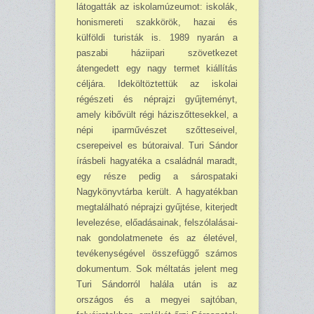
látogatták az iskolamúzeumot: iskolák,
honismereti szakkörök, hazai és
külföldi turisták is. 1989 nyarán a
paszabi háziipari szövetkezet
átengedett egy nagy termet kiállítás
céljára. Ideköltöztettük az iskolai
régészeti és néprajzi gyűjteményt,
amely kibővült régi háziszőttesekkel, a
népi iparművészet szőtteseivel,
cserepeivel es bútoraival. Turi Sándor
írásbeli hagyatéka a családnál maradt,
egy része pedig a sárospataki
Nagykönyvtárba került. A hagyatékban
megtalálható néprajzi gyűjtése, kiterjedt
levelezése, előadásainak, felszólalá­sai­
nak gondolatmenete és az életével,
tevékenységével összefüggő számos
dokumentum. Sok mél­tatás jelent meg
Turi Sándorról halála után is az
országos és a megyei sajtóban,