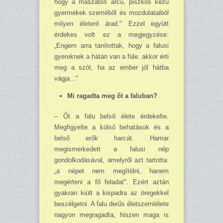
hogy a maszatos arcú, piszkos kezű
gyermekek szeméből és mozdulataiból
milyen életerő árad." Ezzel együtt
érdekes volt ez a megjegyzése:
„Engem arra tanítottak, hogy a falusi
gyereknek a hátán van a füle: akkor érti
meg a szót, ha az ember jól hátba
vágja..."
Mi ragadta meg őt a faluban?
– Őt a falu belső élete érdekelte.
Megfigyelte a külső behatások és a
belső erők harcát. Hamar
megismerkedett a falusi nép
gondolkodásával, amelyről azt tartotta:
„a népet nem megítélni, hanem
megérteni a fő feladat". Ezért aztán
gyakran kiült a kispadra az öregekkel
beszélgetni. A falu derűs életszemlélete
nagyon megragadta, hiszen maga is