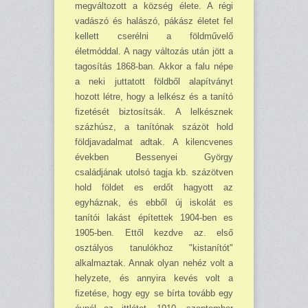
megváltozott a község élete. A régi
vadászó és halászó, pákász életet fel
kellett cserélni a földművelő
életmóddal. A nagy változás után jött a
tagosítás 1868-ban. Akkor a falu népe
a neki juttatott földből alapítványt
hozott létre, hogy a lelkész és a tanító
fizetését biztosítsák. A lelkésznek
százhúsz, a tanítónak százöt hold
földjavadalmat adtak. A kilencvenes
években Bessenyei György
családjának utolsó tagja kb. százötven
hold földet es erdőt hagyott az
egyháznak, és ebből új iskolát es
tanítói lakást építettek 1904-ben es
1905-ben. Ettől kezdve az. első
osztályos tanulókhoz "kistanítót"
alkalmaztak. Annak olyan nehéz volt a
helyzete, és annyira kevés volt a
fizetése, hogy egy se bírta tovább egy