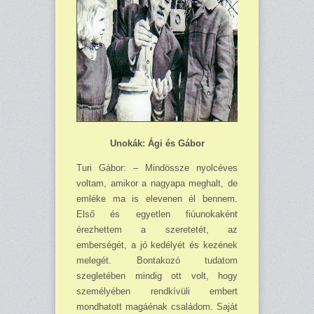
Unokák: Ági és Gábor
Turi Gábor: – Mindössze nyolcéves
voltam, amikor a nagyapa meghalt, de
emléke ma is elevenen él bennem.
Első és egyetlen fiúunokaként
érezhettem a szeretetét, az
emberségét, a jó kedélyét és kezének
melegét. Bontakozó tudatom
szegletében mindig ott volt, hogy
szemé­lyében rendkívüli embert
mondhatott magáénak családom. Saját