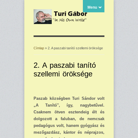
Menu
Címlap
» 2. A paszabi tanító szellemi öröksége
Jelenlegi hely
2. A paszabi tanító
szellemi öröksége
Paszab községben Turi Sándor volt
„A Tanító", így, nagybetűvel.
Csaknem ötven esz­ten­deig élt és
dolgozott a faluban, de nemcsak
pedagógus volt, hanem gyógyász és
mező­gazdász, kántor és néprajzos,