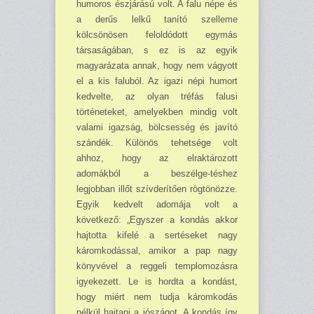
humoros észjárású volt. A falu népe és
a derűs lelkű tanító szelleme
kölcsönösen feloldódott egymás
társaságában, s ez is az egyik
magyarázata annak, hogy nem vágyott
el a kis faluból. Az igazi népi humort
kedvelte, az olyan tréfás falusi
történeteket, amelyekben mindig volt
valami igazság, bölcsesség és javító
szándék. Különös tehetsége volt
ahhoz, hogy az elraktározott
adomákból a beszélge-téshez
legjobban illőt szívderítően rögtönözze.
Egyik kedvelt adomája volt a
következő: „Egyszer a kondás akkor
hajtotta kifelé a sertéseket nagy
káromkodással, amikor a pap nagy
könyvével a reggeli templomozásra
igyekezett. Le is hordta a kondást,
hogy miért nem tudja káromkodás
nélkül hajtani a jószágot. A kondás így