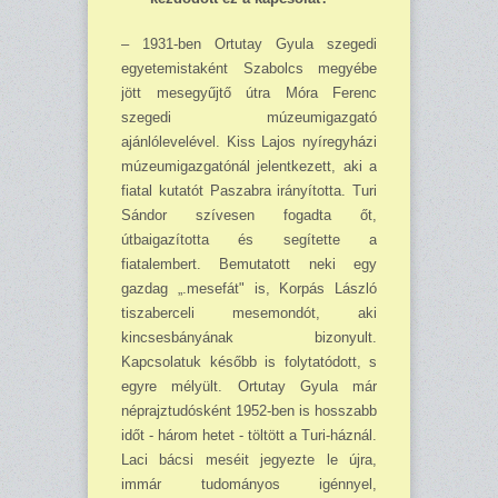
– 1931-ben Ortutay Gyula szegedi
egyetemistaként Szabolcs megyébe
jött mesegyűjtő útra Móra Ferenc
szegedi múzeumigazgató
ajánlólevelével. Kiss Lajos nyíregyházi
múzeum­igazgatónál jelentkezett, aki a
fiatal kutatót Paszabra irányította. Turi
Sándor szívesen fogadta őt,
útbaigazította és segítette a
fiatalembert. Bemutatott neki egy
gazdag „.mesefát" is, Korpás László
tiszaberceli mesemondót, aki
kincsesbányának bizonyult.
Kapcsolatuk később is folytatódott, s
egyre mélyült. Ortutay Gyula már
néprajztudósként 1952-ben is hosszabb
időt - három hetet - töltött a Turi-háznál.
Laci bácsi meséit jegyezte le újra,
immár tudományos igénnyel,