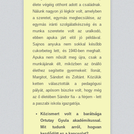
élete végéig otthont adott a családnak.
Nálunk nagyon jó légkör volt, amelyben
a szeretet, egymás megbecsülése, az
egymás iránti szolgálatkészség és a
munka szeretete volt az uralkodó,
ebben apuka járt elöl jó példával.
Sajnos anyuka nem sokkal később
cukorbeteg lett, és 1940-ben meghalt.
Apuka nem nősült meg újra, csak a
munkájának élt, miközben az önálló
élethez segítette gyermekeit: Ilonát,
Margitot, Sándort és Zoltánt. Közülük
ketten választották a pedagógusi
pályát, apósom büszke volt, hogy még
az ő életében Sándor fia - a férjem - lett
a paszabi iskola igazgatója.
Közismert volt a barátsága
Ortutay Gyula akadémikussal.
Mit tudunk arról, hogvan
kezdődött ez a kapcsolat?