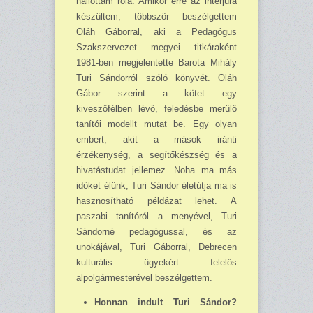
hallottam róla. Amikor erre az interjúra
készültem, többször beszélgettem
Oláh Gáborral, aki a Pedagógus
Szakszer­vezet megyei titkáraként
1981-ben megjelentette Barota Mihály
Turi Sándorról szóló könyvét. Oláh
Gábor szerint a kötet egy
kiveszőfélben lévő, feledésbe merülő
tanítói modellt mutat be. Egy olyan
embert, akit a mások iránti
érzékenység, a segítőkészség és a
hivatástudat jellemez. Noha ma más
időket élünk, Turi Sándor életútja ma is
hasznosítható példázat lehet. A
paszabi tanítóról a menyével, Turi
Sándorné pedagógussal, és az
unokájával, Turi Gáborral, Debrecen
kulturális ügyekért felelős
alpolgármesterével beszélgettem.
Honnan indult Turi Sándor?