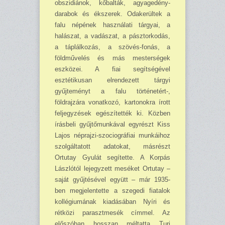
obszidiánok, kőbalták, agyagedény-
darabok és ékszerek. Odakerültek a
falu népének használati tárgyai, a
halászat, a vadászat, a pásztorkodás,
a táplálkozás, a szövés-fonás, a
földművelés és más mesterségek
eszközei. A fiai segítségével
esztétikusan elrendezett tárgyi
gyűjteményt a falu történetért-,
földrajzára vonatkozó, kar­tonokra írott
feljegyzések egészítették ki. Közben
írásbeli gyűjtőmunkával egyrészt Kiss
Lajos néprajzi-szociográfiai munkáihoz
szolgáltatott adatokat, másrészt
Ortutay Gyulát segítette. A Korpás
Lászlótól lejegyzett meséket Ortutay –
saját gyűjtésével együtt – már 1935-
ben meg­jelentette a szegedi fiatalok
kollégiumának kiadásában Nyíri és
rétközi parasztmesék címmel. Az
előszóban hosszan méltatta Turi