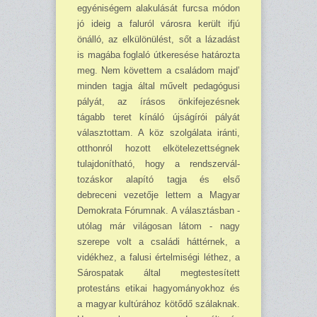
egyéniségem alakulását furcsa módon
jó ideig a faluról városra került ifjú
önálló, az elkülönülést, sőt a lázadást
is magába foglaló útkeresése határozta
meg. Nem követtem a családom majd’
minden tagja által művelt pedagógusi
pályát, az írásos önkifejezésnek
tágabb teret kínáló újságírói pályát
választottam. A köz szolgálata iránti,
otthonról hozott elkötelezettségnek
tulajdonítható, hogy a rendszer­vál­
tozáskor alapító tagja és első
debreceni vezetője lettem a Magyar
Demokrata Fórumnak. A választásban -
utólag már világosan látom - nagy
szerepe volt a családi háttérnek, a
vidékhez, a falusi értelmiségi léthez, a
Sárospatak által megtestesített
protestáns etikai hagyományokhoz és
a magyar kultúrához kötődő szálaknak.