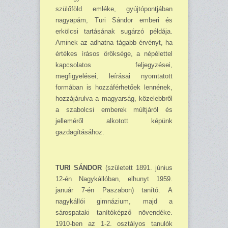
szülőföld emléke, gyújtópontjában
nagyapám, Turi Sándor emberi és
erkölcsi tartásának sugárzó példája.
Aminek az adhatna tágabb érvényt, ha
értékes írásos öröksége, a népélettel
kapcsolatos feljegyzései,
megfigyelései, leírásai nyomtatott
formában is hozzáférhetőek lennének,
hozzájárulva a magyarság, közelebbről
a szabolcsi emberek múltjáról és
jelleméről alkotott képünk
gazdagításához.
TURI SÁNDOR
(született 1891. június
12-én Nagykállóban, elhunyt 1959.
január 7-én Paszabon) tanító. A
nagykállói gimnázium, majd a
sárospataki tanítóképző növendéke.
1910-ben az 1-2. osztályos tanulók