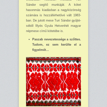
Sándor segítő munkáját. A kötet
hasonmás kiadásban a nagyközönség
számára is hozzáférhetővé vált 1983-
ban. De jutott mese Turi Sándor gyűj­té­
séből Illyés Gyula Hetvenhét magyar
népmese című kötetébe is.
Paszab nevezetessége a szőttes.
Tudom, ez sem kerülte el a
figyelmét…