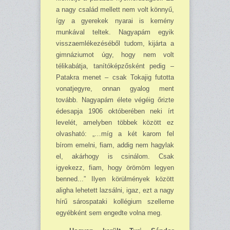
a nagy család mellett nem volt könnyű,
így a gye­rekek nyarai is kemény
munkával teltek. Nagyapám egyik
visszaemlékezéséből tudom, kijárta a
gimnáziumot úgy, hogy nem volt
télikabátja, tanítóképzősként pedig –
Patakra menet – csak Tokajig futotta
vonatjegyre, onnan gyalog ment
tovább. Nagyapám élete végéig őrizte
édesapja 1906 októberében neki írt
levelét, amelyben többek között ez
olvasható: „…míg a két karom fel
bírom emelni, fiam, addig nem hagylak
el, akárhogy is csinálom. Csak
igyekezz, fiam, hogy örömöm legyen
benned...” Ilyen körülmények között
aligha lehetett lazsálni, igaz, ezt a nagy
hírű sárospataki kollégium szelleme
egyébként sem engedte volna meg.