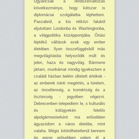
Ugyancsak a rendszerváltozás
következménye, hogy kétszer is
diplomáciai szolgálatba léphettem.
Paszabról, a kis rétközi faluból
eljutottam Lon­donba és Washingtonba,
a világpolitika középpontjába. Óriási
léptékű váltások ezek egy ember
életében. Ilyen összefüggésből más
megvilágításba helyeződik múlt és
jelen, haza és nagyvilág. Bármerre
jártam, munkámat mindig igyekeztem a
családi házban belém ültetett értékek -
az emberek iránti megértés, a türelem,
az önzetlenség, a korrektség és a
tisztesség - jegyében végezni.
Debrecenben telepedtem le, s kulturális
és külügyekén felelős
alpolgármesterként ma erősebben
ágyazódom e város életébe, mint
valaha. Mégis kitörölhetetlenül bennem
és egyre erősebben velem él a