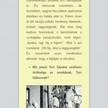
folyóira­tokban, emlékét őrzi Sárospatak
is. Én nemcsak szerettem, de
tiszteltem, nagyra becsültem apósomat
életében és halála után is. Kilenc éven
át élő tanúja voltam tevékeny életének,
emberi nagy­ságának. Bár élne meg
kedves humorával, s bemehetnek a
szobájába panaszkodni, mint régen:
„Apuka, úgy fáj a fejem!". Mire ő azt
mondaná: „Ott fáj, ahol a leggyengébb".
És nevetnénk ezen mindketten
akkorát, hogy a fejfájás is elmúlna.
Mit jeleni Turi Sándor szellemi
öröksége az unokának, Turi
Gábornak?