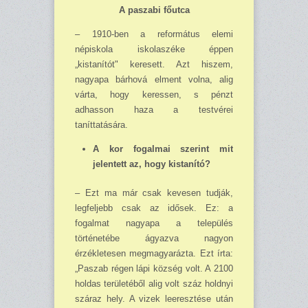
A paszabi főutca
– 1910-ben a református elemi
népiskola iskolaszéke éppen
„kistanítót" keresett. Azt hi­szem,
nagyapa bárhová elment volna, alig
várta, hogy keressen, s pénzt
adhasson haza a test­vérei
taníttatására.
A kor fogalmai szerint mit
jelentett az, hogy kistanító?
– Ezt ma már csak kevesen tudják,
legfeljebb csak az idősek. Ez: a
fogalmat nagyapa a település
történetébe ágyazva nagyon
érzékletesen megmagyarázta. Ezt írta:
„Paszab régen lápi község volt. A 2100
holdas területéből alig volt száz holdnyi
száraz hely. A vizek leeresztése után