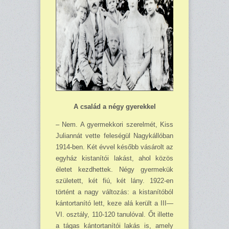
A család a négy gyerekkel
– Nem. A gyermekkori szerelmét, Kiss
Juliannát vette feleségül Nagykállóban
1914-ben. Két évvel később vásárolt az
egyház kistanítói lakást, ahol közös
életet kezdhettek. Négy gyermekük
született, két fiú, két lány. 1922-en
történt a nagy változás: a kistanítóból
kán­tor­tanító lett, keze alá került a III—
VI. osztály, 110-120 tanulóval. Őt illette
a tágas kántortanítói lakás is, amely