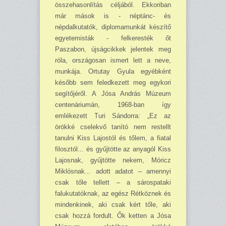
összehasonlítás céljából. Ekkoriban
már mások is - néptánc- és
népdalkutatók, diplomamunkát készítő
egyetemisták - felkeresték őt
Paszabon, újságcikkek jelentek meg
róla, országosan ismert lett a neve,
munkája. Ortutay Gyula egyébként
később sem feledkezett meg egykori
segítőjéről. A Jósa András Múzeum
centenáriumán, 1968-ban így
emlékezett Turi Sándorra: „Ez az
örökké cselekvő tanító nem restellt
tanulni Kiss Lajostól és tőlem, a fiatal
filosztól... és gyűjtötte az anyagól Kiss
Lajosnak, gyűjtötte nekem, Móricz
Miklósnak... adott adatot – amennyi
csak tőle tellett – a sárospataki
falukutatóknak, az egész Rétköznek és
mindenkinek, aki csak kért tőle, aki
csak hozzá fordult. Ők ketten a Jósa