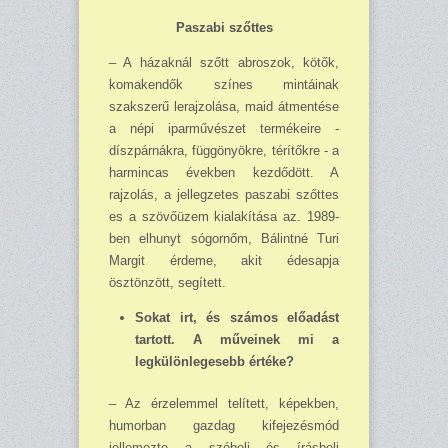
Paszabi szőttes
– A házaknál szőtt abroszok, kötők,
komakendők színes mintáinak
szakszerű lerajzolása, maid átmentése
a népi iparművészet termékeire -
díszpárnákra, függönyökre, térítőkre - a
har­mincas években kezdődött. A
rajzolás, a jellegzetes paszabi szőttes
es a szövőüzem kia­lakítása az. 1989-
ben elhunyt sógornőm, Bálintné Turi
Margit érdeme, akit édesapja
ösztönzött, segített.
Sokat irt, és számos előadást
tartott. A műveinek mi a
legkülönlegesebb értéke?
– Az érzelemmel telített, képekben,
humorban gazdag kifejezésmód
jellemezte a szóbeli és írásbeli