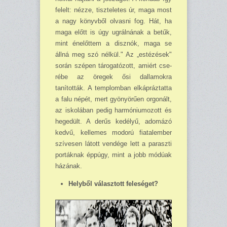
felelt: nézze, tiszteletes úr, maga most
a nagy könyvből olvasni fog. Hát, ha
maga előtt is úgy ugrálnának a betűk,
mint énelőttem a disznók, maga se
állná meg szó nélkül." Az „estézések"
során szépen tárogatózott, amiért cse­
rébe az öregek ősi dallamokra
tanították. A templomban elkápráztatta
a falu népét, mert gyö­nyörűen orgonált,
az iskolában pedig harmóniumozott és
hegedült. A derűs kedélyű, adomázó
kedvű, kellemes modorú fiatalember
szívesen látott vendége lett a paraszti
portáknak éppúgy, mint a jobb módúak
házának.
Helyből választott feleséget?