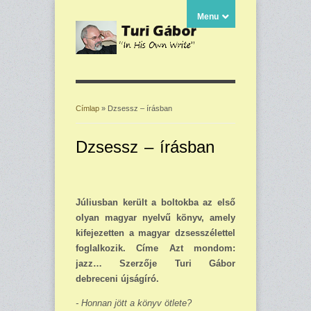
Menu
Címlap
» Dzsessz – írásban
Jelenlegi hely
Dzsessz – írásban
Júliusban került a boltokba az első
olyan magyar nyelvű könyv, amely
kifejezetten a ma­gyar dzsesszélettel
foglalkozik. Címe Azt mondom:
jazz… Szerzője Turi Gábor
debreceni új­ságíró.
- Honnan jött a könyv ötlete?