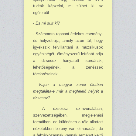
tudták képzelni, mi sülhet ki az
egészből.
- És mi sült ki?
- Számomra roppant érdekes esemény-
és helyzetrajz, amely azon túl, hogy
igyekszik fel­villantani a muzsikusok
egyéniségét, élményszerű leírását adja
a dzsessz hányatott sorsának,
lehetőségeinek, a zenészek
törekvéseinek.
- Vajon a magyar zenei életben
megtalálta-e már a megfelelő helyét a
dzsessz?
- A dzsessz színvonalában,
szervezettségében, megjelenési
formáiban, de különösen a ró­la alkotott
nézetekben bizony van elmaradás, de
a felzárkózásnak vannak reményt keltő