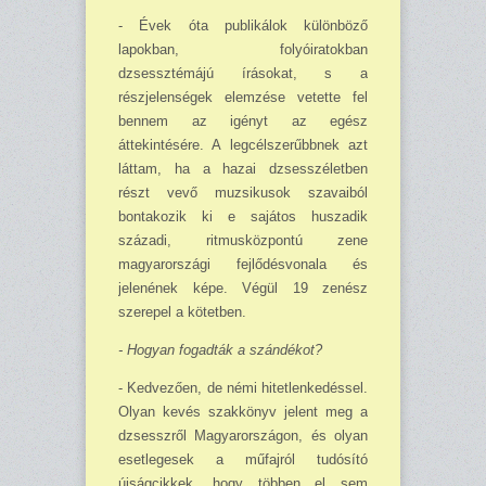
- Évek óta publikálok különböző
lapokban, folyóiratokban
dzsessztémájú írásokat, s a
részjelenségek elemzése vetette fel
bennem az igényt az egész
áttekintésére. A legcélsze­rűbb­nek azt
láttam, ha a hazai dzsesszéletben
részt vevő muzsikusok szavaiból
bontakozik ki e sajátos huszadik
századi, ritmusközpontú zene
magyarországi fejlődésvonala és
jelenének képe. Végül 19 zenész
szerepel a kötetben.
- Hogyan fogadták a szándékot?
- Kedvezően, de némi hitetlenkedéssel.
Olyan kevés szakkönyv jelent meg a
dzsesszről Magyarországon, és olyan
esetlegesek a műfajról tudósító
újságcikkek, hogy többen el sem