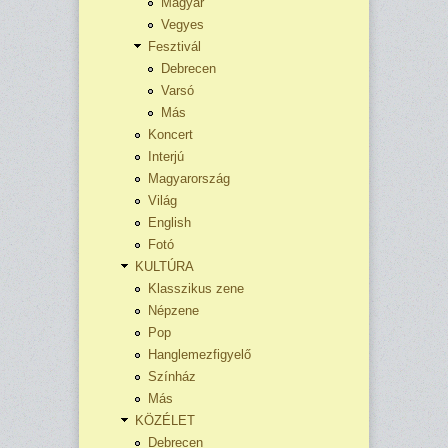
Magyar
Vegyes
Fesztivál
Debrecen
Varsó
Más
Koncert
Interjú
Magyarország
Világ
English
Fotó
KULTÚRA
Klasszikus zene
Népzene
Pop
Hanglemezfigyelő
Színház
Más
KÖZÉLET
Debrecen