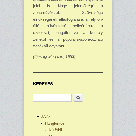
jelei is. Nagy jelentőségű a
Zeneművészek Szövetsége
elnökségének állásfoglalása, amely ön­
álló mű­vészetté nyilvánította a
dzsesszt, függetlenítve a komoly
zenétől és a populáris-szórakoz­tató
zenéktől egyaránt.
(Ifjúsági Magazin, 1983)
KERESÉS
Keresés
JAZZ
Hanglemez
Külföldi