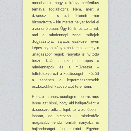
mondhatjuk, hogy a könyv periferikus
témával foglalkozna. Nem, mert a
dzsessz – s ezt története már
bizonyította – kitüntetett helyet foglal el
a zenei életben. Úgy tűnik, ez az a híd,
ami a mindennapi zenei műfajok
„fogyasztóját" sajátos eszközei révén
képes olyan irányokba terelni, amely a
„magasabb" régiók irányá­ba is nyitottá
teszi. Talán a dzsessz képes a
mindennapok és a művészet –
feltételezve ezt a kettősséget – között
a zenében a leg­természetesebb
eszközökkel kapcsolatot te­remteni.
Persze zeneszociológiai optimizmus
lenne azt hinni, hogy aki hallgatóként a
dzsesszre adta a fejét, az a zenében –
lassan, de biz­tosan – mindenféle
magasabb rendű formák irányába is
hajlandóságot fog mutatni. Egyé­ne