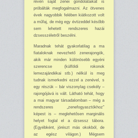
révén saját zenei gondolataikat is
próbálták megfogalmazni. Az ötvenes
évek nagyobbik felében kiátkozott volt
a műfaj, de még egy évtizeddel később
sem lehetett rendszeres hazái
dzsesszéletről beszélni.
Maradnak tehát gyakorlatilag a ma
fiata­loknak nevezhető zenerajongók,
akik már minden különösebb egyéni
szerencse (külföl­di rokonok
lemezajándékai stb.) nélkül is meg
tudnak ismerkedni ezzel a zenével, s
egy részük – bár viszonylag csekély –
ra­jongójává is vált. Lát­ható tehát, hogy
a mai magyar társadalomban – még a
rendszeres „zenefogyasztókhoz"
képest is – meglehető­sen marginális
helyet foglal el a dzsessz tá­bora.
(Egyébként, jórészt más okokból, de
az egész világon.) Mégsem