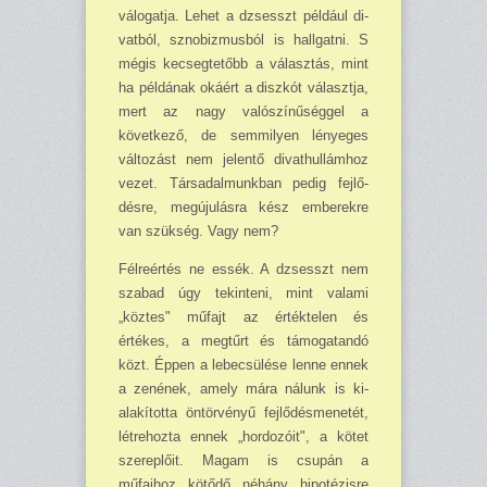
válogatja. Lehet a dzsesszt például di­
vatból, sznob­izmusból is hallgatni. S
mégis kecsegtetőbb a választás, mint
ha példának okáért a diszkót választja,
mert az nagy valószínűséggel a
következő, de semmilyen lényeges
változást nem jelentő divathullám­hoz
vezet. Társadalmunkban pedig fejlő­
désre, megújulásra kész emberekre
van szükség. Vagy nem?
Félreértés ne essék. A dzsesszt nem
sza­bad úgy tekinteni, mint valami
„köztes" mű­fajt az értéktelen és
értékes, a megtűrt és támogatandó
közt. Éppen a lebecsülése lenne ennek
a zenének, amely mára nálunk is ki­
alakította öntörvényű fejlődésmenetét,
lét­rehozta ennek „hordozóit", a kötet
szerep­lőit. Magam is csupán a
műfajhoz kötődő néhány hipotézisre