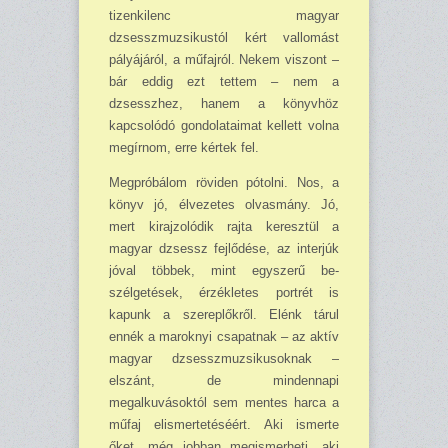
tizenkilenc magyar
dzsesszmuzsikustól kért vallomást
pályájá­ról, a műfajról. Nekem viszont –
bár eddig ezt tettem – nem a
dzsesszhez, hanem a könyvhöz
kapcsolódó gondolataimat kellett volna
megírnom, erre kértek fel.
Megpróbálom röviden pótolni. Nos, a
könyv jó, élvezetes olvasmány. Jó,
mert ki­rajzoló­dik rajta keresztül a
magyar dzsessz fejlődése, az interjúk
jóval többek, mint egyszerű be­
szélgetések, érzékletes portrét is
kapunk a szereplőkről. Elénk tárul
ennék a maroknyi csapat­nak – az aktív
magyar dzsesszmuzsikusoknak –
elszánt, de min­dennapi
megalkuvásoktól sem mentes harca a
műfaj elismertetéséért. Aki ismerte
őket, még jobban megismerheti, aki