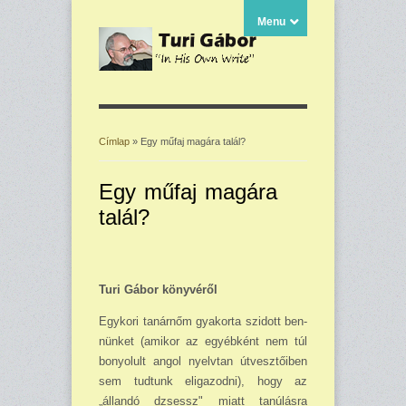
Menu
Címlap
» Egy műfaj magára talál?
Jelenlegi hely
Egy műfaj magára
talál?
Turi Gábor könyvéről
Egykori tanárnőm gyakorta szidott ben­
nünket (amikor az egyébként nem túl
bonyo­lult angol nyelvtan útvesztőiben
sem tud­tunk eligazodni), hogy az
„állandó dzsessz" miatt tanú­lásra