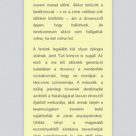
sosem marad időnk. Akkor tetőzött a
beatkorszak – s ez a zene valóban sok
időnket kitöltötte –, ám a dzsesszről
ép­pen, hogy hallottunk, de
rendszeresen akkor sem hallgattuk
volna, ha lett volna hol.
A fentiek legalább két olyan dologra
utal­nak, amit Turi könyve is sugall. Az
első: a ma élő idősebb generáció
tudatában a dzsessz a mindenféle
szórakoztató, hogy ne mondjuk: a
tánczene szinonimája. A máso­dik: a
műfaj jelenlegi híveinek derékhadát
azokból a fiatal­ságukat lassan elvesztő
ifjakból verbuválja, akik annak idején a
beat­mozgalom keretein belül
sajátították el ze­nei anyanyelvüket.
Utóbbi tényt a magasabb
eszményekből kiindulva nevez­hetjük
akár sajnálatosnak is, ám ettől tény