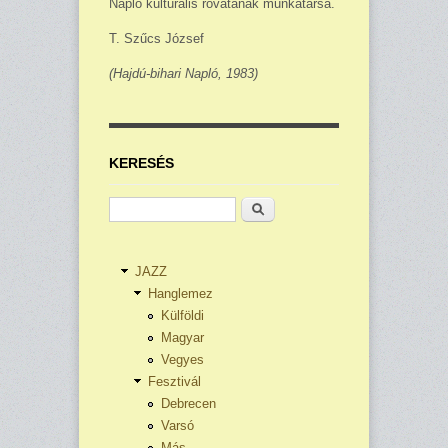
Napló kulturális rova­tának munkatársa.
T. Szűcs József
(Hajdú-bihari Napló, 1983)
KERESÉS
Keresés
JAZZ
Hanglemez
Külföldi
Magyar
Vegyes
Fesztivál
Debrecen
Varsó
Más