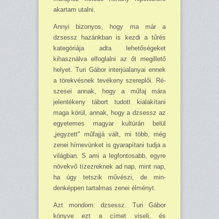
akar­tam utalni.
Annyi bizonyos, hogy ma már a
dzsessz hazánkban is kezdi a tűrés
kategóriája adta lehe­tőségeket
kihasználva elfoglalni az őt megillető
helyet. Turi Gábor interjúalanyai ennek
a törekvésnek tevékeny szereplői. Ré­
szesei annak, hogy a műfaj mára
jelenté­keny tábort tudott kialakítani
maga körül, annak, hogy a dzsessz az
egyetemes magyar kultúrán belül
„jegyzett" műfajjá vált, mi több, még
zenei hírnevünket is gyarapítani tudja a
világban. S ami a legfontosabb, egyre
növekvő tízezreknek ad nap, mint nap,
ha úgy tetszik művészi, de min­
denképpen tar­talmas zenei élményt.
Azt mondom: dzsessz. Turi Gábor
könyve ezt a címet viseli, és