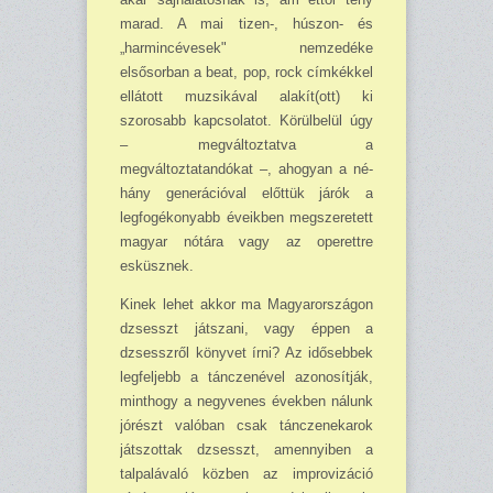
marad. A mai tizen-, húszon- és
„harmincévesek" nemze­déke
elsősorban a beat, pop, rock címkékkel
ellátott muzsikával alakít(ott) ki
szorosabb kapcsolatot. Körülbelül úgy
– megváltoztat­va a
megváltoztatandókat –, ahogyan a né­
hány generációval előttük járók a
legfogé­konyabb éveikben megszeretett
magyar nó­tára vagy az operettre
esküsznek.
Kinek lehet akkor ma Magyarországon
dzsesszt játszani, vagy éppen a
dzsesszről köny­vet írni? Az idősebbek
legfeljebb a tánczenével azonosítják,
minthogy a negy­venes években nálunk
jórészt valóban csak tánczenekarok
játszottak dzsesszt, amennyi­ben a
talpalávaló közben az improvizáció