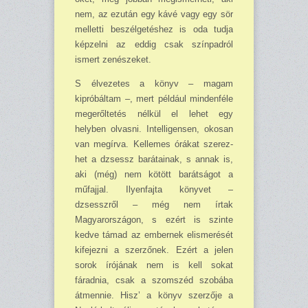
nem, az ez­után egy kávé vagy egy sör
melletti beszél­getéshez is oda tudja
képzelni az eddig csak színpadról
ismert zenészeket.
S élvezetes a könyv – magam
kipróbáltam –, mert például mindenféle
megerőltetés nél­kül el lehet egy
helyben olvasni. Intelligensen, okosan
van megírva. Kellemes órákat szerez­
het a dzsessz barátainak, s annak is,
aki (még) nem kötött barátságot a
műfajjal. Ilyenfajta könyvet –
dzsesszről – még nem írtak
Magyarországon, s ezért is szinte
kedve támad az em­bernek elismerését
kifejezni a szerzőnek. Ezért a jelen
sorok írójának nem is kell sokat
fáradnia, csak a szomszéd szobába
átmennie. Hisz’ a könyv szerzője a