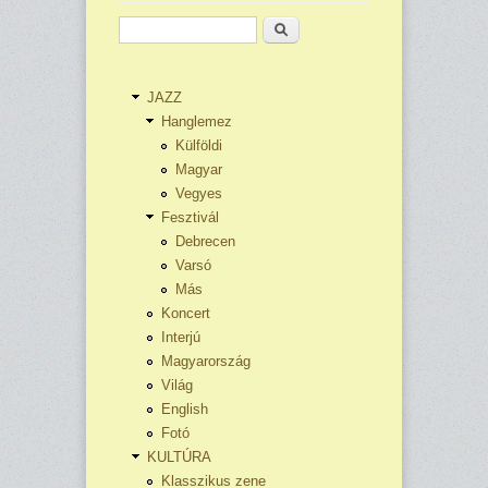
Keresés
JAZZ
Hanglemez
Külföldi
Magyar
Vegyes
Fesztivál
Debrecen
Varsó
Más
Koncert
Interjú
Magyarország
Világ
English
Fotó
KULTÚRA
Klasszikus zene