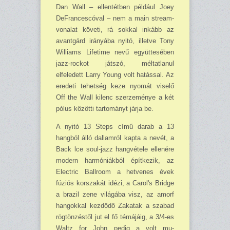
Dan Wall – ellentétben például Joey
DeFrancescóval – nem a main stream-
vonalat követi, rá sokkal inkább az
avantgárd irányába nyitó, illetve Tony
Williams Lifetime nevű együttesében
jazz-rockot játszó, méltatlanul
elfeledett Larry Young volt hatással. Az
eredeti tehetség keze nyomát viselő
Off the Wall kilenc szerzeménye a két
pólus közötti tartományt járja be.
A nyitó 13 Steps című darab a 13
hangból álló dallamról kapta a nevét, a
Back lce soul-jazz hangvétele ellenére
modern harmóniákból építkezik, az
Electric Ballroom a hetvenes évek
fúziós korszakát idézi, a Carol's Bridge
a brazil zene világába visz, az amorf
hangokkal kezdődő Zakatak a szabad
rögtönzéstől jut el fő témájáig, a 3/4-es
Waltz for John pedig a volt mu­