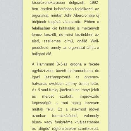
kísérőzenekaraiban dolgozott. 1992-
ben kezdett behatóbban foglalkozni az
orgonával, miután John Abercrombie új
triójának tagjává válasz­totta. Ebben a
felállásban két kritikailag is méltányolt
lemez készült, és most kezünkben az
első, szellemes című, önálló Wall-
produkció, amely az orgonistát állítja a
hallgató elé.
A Hammond B-3-as orgona a fekete
egyházi zene bevett instrumentuma, de
igazi jazz­hangszerré az ötvenes-
hatvanas években Jimmy Smith tette.
Az ő soul-funky játékstílusa irányt jelölt
és mércét szabott, improvizáló
képességét a mai napig kevesen
múlták felül. Ez a já­ték­mód idővel
azonban formalizálódott, valamely
blues- vagy funkytéma kiválasztására
és „dögös" rögtönzésekre szorítkozott.