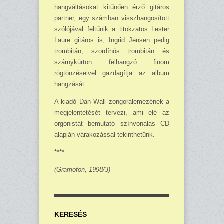
hangváltásokat kitűnően érző gitáros
partner, egy számban visszhangosított
szólójával feltűnik a titokzatos Lester
Laure gitáros is, Ingrid Jensen pedig
trombitán, szordínós trombitán és
szárnykürtön felhangzó finom
rögtönzéseivel gazdagítja az album
hangzását.
A kiadó Dan Wall zongoralemezének a
megjelentetését tervezi, ami elé az
orgonistát bemutató színvonalas CD
alapján várakozással tekinthetünk.
****
(Gramofon, 1998/3)
KERESÉS