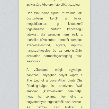
zsikustárs Abercrombie előtt tiszteleg.
Dan Wall olyan típusú muzsikus, aki
ösztönösen kerüli a bevált
megoldásokat, g klisészerű
fogalmazást. Virtuóz képességű
játékos, aki azonban nem esik a
technika bűvöletébe: lemezét komplex
szerkesztésmód, egyéni, impulzív
hangszerkezelés és az orgonistáktól
szokatlan har­móniagazdagság teszi
sajátossá.
A változatos, mégis egységes
hangzású anyagban helyet kapott a
The End of a Love Affair című Otis
Redding-sláger is, amelyben Wall
amolyan „kiszólásként" bemutatja,
hogy ha akar­na, így élne a
hagyományos orgonajáték eszközeivel.
Az osztrák Karl Ratzer a