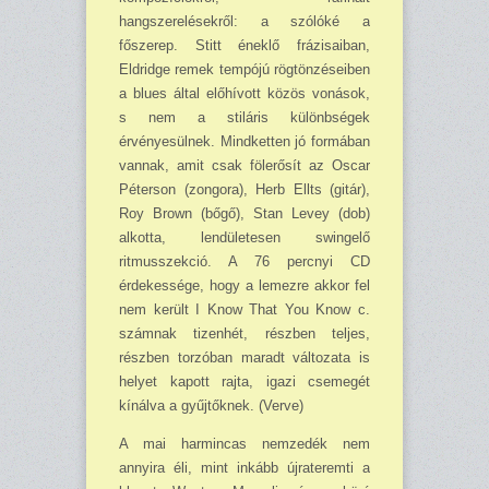
hangszerelésekről: a szólóké a
főszerep. Stitt éneklő frázisaiban,
Eldridge remek tempójú rögtönzéseiben
a blues által előhívott közös vonások,
s nem a stiláris különbségek
érvényesülnek. Mindketten jó for­mában
vannak, amit csak fölerősít az Oscar
Péterson (zongora), Herb Ellts (gitár),
Roy Brown (bőgő), Stan Levey (dob)
alkotta, lendületesen swingelő
ritmusszekció. A 76 percnyi CD
érdekessége, hogy a lemezre akkor fel
nem került I Know That You Know c.
számnak tizen­hét, részben teljes,
részben torzóban maradt változata is
helyet kapott rajta, igazi csemegét
kínálva a gyűjtőknek. (Verve)
A mai harmincas nemzedék nem
annyira éli, mint inkább újrateremti a