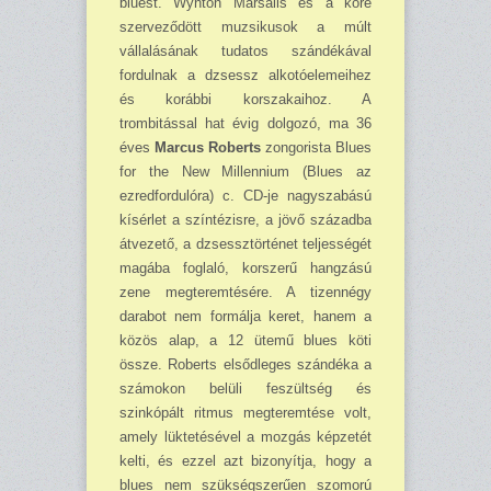
bluest. Wynton Marsalis és a köré
szerveződött muzsikusok a múlt
vállalásának tudatos szándékával
fordul­nak a dzsessz alkotóelemeihez
és korábbi korszakaihoz. A
trombitással hat évig dolgozó, ma 36
éves
Marcus Roberts
zongorista Blues
for the New Millennium (Blues az
ezredfordulóra) c. CD-je nagyszabású
kísérlet a színtézisre, a jövő századba
átvezető, a dzsessztörténet teljességét
magába foglaló, korszerű hangzású
zene megteremtésére. A tizennégy
darabot nem for­málja keret, hanem a
közös alap, a 12 ütemű blues köti
össze. Roberts elsődleges szándéka a
számokon belüli feszültség és
szinkópált ritmus megteremtése volt,
amely lüktetésével a moz­gás képzetét
kelti, és ezzel azt bizonyítja, hogy a
blues nem szükségszerűen szomorú