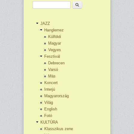
Keresés
JAZZ
Hanglemez
Külföldi
Magyar
Vegyes
Fesztivál
Debrecen
Varsó
Más
Koncert
Interjú
Magyarország
Világ
English
Fotó
KULTÚRA
Klasszikus zene