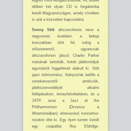
legyen mitől elrugaszkodniuk. Az utóbbi
időben két olyan CD is forgalomba
került Magyarországon, amely címében
is utal a közvetlen kapcsolatra.
Sonny Stitt
altszaxofonos neve a
negyvenes években, a bebop
korszakban tűnt fel, sokig a
stílusteremtő, ugyancsak
altszaxofonon játszó Charlie Parker
másának tartották, holott játékmódjuk
egymástól függetlenül alakult ki. Stitt
igazi örömzenész, hiányoztak belőle a
zenekarvezetői ambíciók,
játékszenvedélyét alkalmi
fellépéseken, lemezfelvételeken, és a
JATP, azaz a Jazz at the
Philharmonium (Dzsessz a
filharmóniában) elnevezésű koncertso­
rozaton élte ki. Egy ilyen turnén került
egy csapatba Roy Eldridge.