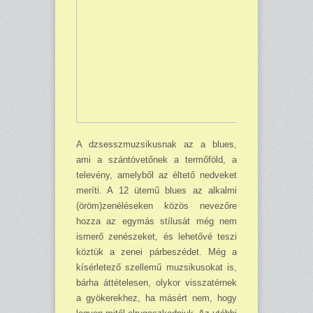
A dzsesszmuzsikusnak az a blues,
ami a szántóvetőnek a termőföld, a
televény, amelyből az éltető nedveket
meríti. A 12 ütemű blues az alkalmi
(öröm)zenéléseken közös nevezőre
hozza az egymás stílusát még nem
ismerő zenészeket, és lehetővé teszi
köztük a zenei párbeszédet. Még a
kísérletező szellemű muzsikusokat is,
bárha áttételesen, olykor visszatérnek
a gyökerekhez, ha másért nem, hogy