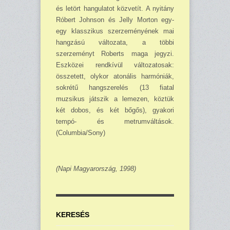
és letört hangulatot közvetít. A nyitány
Róbert Johnson és Jelly Morton egy-
egy klasszikus szerzeményének mai
hangzású változata, a többi
szerzeményt Roberts maga jegyzi.
Eszközei rendkívül változatosak:
összetett, olykor atonális harmóniák,
sokrétű hangszerelés (13 fiatal
muzsikus játszik a lemezen, köztük
két dobos, és két bőgős), gyakori
tempó- és metrumvál­tások.
(Columbia/Sony)
(Napi Magyarország, 1998)
KERESÉS