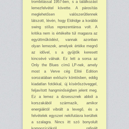
trombitással 1957-ben, s a találkozást
lemezfelvétel követte. A párosítás
meglehetősen valószerűtlennek
látszott, lévén, hogy Eldridge a korábbi
swing stílus reprezentánsa volt. A
kritika nem is értékelte túl magasra az
együttműködést, vannak azonban
olyan lemezek, amelyek értéke megnő
az idővel, s a gyűjtők keresett
kincsévé válnak. Ez lett a sorsa az
Only the Blues című LP-nek, amely
most a Verve cég Elité Edition
sorozatában exkluzív köntösben, eddig
kiadatlan fotókkal, új kísérőszöveggel,
feljavított hangminőségben jelent meg.
Ez a lemez a dzsessznek abból a
korszakából származik, amikor
energiáktól vibrált a levegő, és a
felvételek egyszeri neki­futásra kerültek
a szalagra. Nincs itt szó bonyolult
kompozíciókról, rafinált