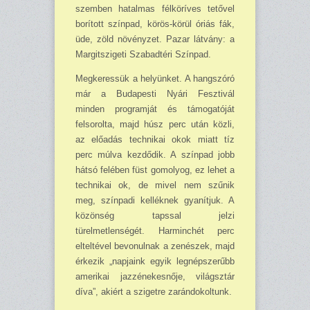
szemben hatalmas félköríves tetővel
borított színpad, körös-körül óriás fák,
üde, zöld növényzet. Pazar látvány: a
Margitszigeti Szabadtéri Színpad.
Megkeressük a helyünket. A hangszóró
már a Budapesti Nyári Fesztivál
minden programját és támogatóját
felsorolta, majd húsz perc után közli,
az előadás technikai okok miatt tíz
perc múlva kezdődik. A színpad jobb
hátsó felében füst gomolyog, ez lehet a
technikai ok, de mivel nem szűnik
meg, színpadi kelléknek gyanítjuk. A
közönség tapssal jelzi
türelmetlenségét. Harminchét perc
elteltével bevonulnak a zenészek, majd
érkezik „napjaink egyik legnépszerűbb
amerikai jazzénekesnője, világsztár
díva”, akiért a szigetre zarándokoltunk.