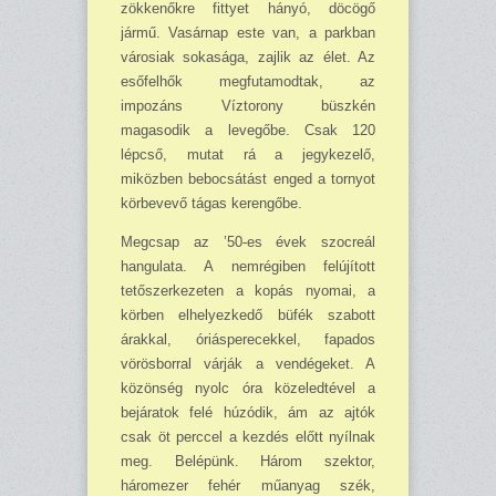
zökkenőkre fittyet hányó, döcögő
jármű. Vasárnap este van, a parkban
városiak sokasága, zajlik az élet. Az
esőfelhők megfutamodtak, az
impozáns Víztorony büszkén
magasodik a levegőbe. Csak 120
lépcső, mutat rá a jegykezelő,
miközben bebocsátást enged a tornyot
körbevevő tágas kerengőbe.
Megcsap az ’50-es évek szocreál
hangulata. A nemrégiben felújított
tetőszerkezeten a kopás nyomai, a
körben elhelyezkedő büfék szabott
árakkal, óriásperecekkel, fapados
vörösborral várják a vendégeket. A
közönség nyolc óra közeledtével a
bejáratok felé húzódik, ám az ajtók
csak öt perccel a kezdés előtt nyílnak
meg. Belépünk. Három szektor,
háromezer fehér műanyag szék,