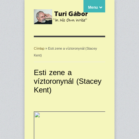
Menu
Címlap
» Esti zene a víztoronynál (Stacey
Kent)
Jelenlegi hely
Esti zene a
víztoronynál (Stacey
Kent)