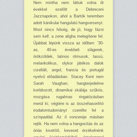
Nem mintha nem láttuk volna őt
évekkel ezelőtt a Debreceni
Jazznapokon, ahol a Bartók teremben
adott kánikulai hangulatú hangversenyt.
Most nincs hőség, de jó, hogy fázni
sem kell: a zene aligha melegítene fel.
Újabbat lépünk vissza az időben: ’30-
as, 40-es évekbeli slágerek,
örökzöldek, latinos ritmusok, lassú,
melankolikus, olykor játékos dalok
cizellált, angol, francia és portugál
nyelvű előadásban. Stacey Kent nem
Sarah Vaughan; hangterjedelme
korlátozott, dinamikai skálája szűkös,
mozgása rugalmas ringatózásban
merül ki; végtére is az összehasonlító
irodalomtudományt cserélte fel a
színpaddal. Az ő vonzereje másban
rejlik. Ha nem volna a hangosítás és az
óriás kivetítő, keveset érzékelnénk