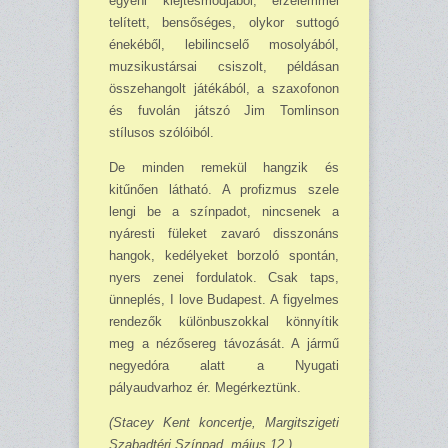
egyéni kiejtésmódjából, érzelemmel
telített, bensőséges, olykor suttogó
énekéből, lebilincselő mosolyából,
muzsikustársai csiszolt, példásan
összehangolt játékából, a szaxofonon
és fuvolán játszó Jim Tomlinson
stílusos szólóiból.
De minden remekül hangzik és
kitűnően látható. A profizmus szele
lengi be a színpadot, nincsenek a
nyáresti füleket zavaró disszonáns
hangok, kedélyeket borzoló spontán,
nyers zenei fordulatok. Csak taps,
ünneplés, I love Budapest. A figyelmes
rendezők különbuszokkal könnyítik
meg a nézősereg távozását. A jármű
negyedóra alatt a Nyugati
pályaudvarhoz ér. Megérkeztünk.
(Stacey Kent koncertje, Margitszigeti
Szabadtéri Színpad, május 12.)