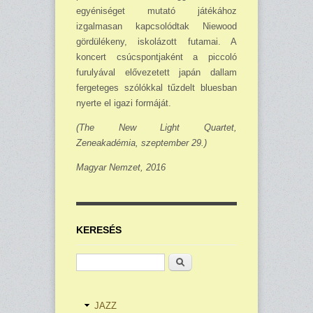
egyéniséget mutató játékához
izgalmasan kapcsolódtak Niewood
gördülékeny, iskolázott futamai. A
koncert csúcspontjaként a piccoló
furulyával elővezetett japán dallam
fergeteges szólókkal tűzdelt bluesban
nyerte el igazi formáját.
(The New Light Quartet,
Zeneakadémia, szeptember 29.)
Magyar Nemzet, 2016
KERESÉS
Keresés
JAZZ