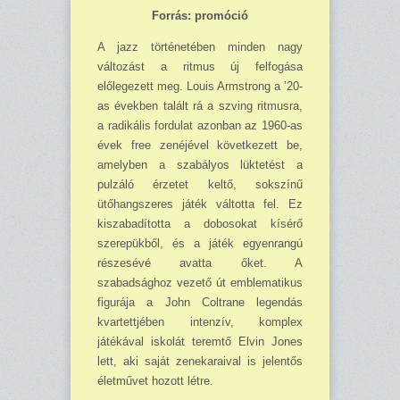
Forrás: promóció
A jazz történetében minden nagy
változást a ritmus új felfogása
előlegezett meg. Louis Armstrong a ’20-
as években talált rá a szving ritmusra,
a radikális fordulat azonban az 1960-as
évek free zenéjével következett be,
amelyben a szabályos lüktetést a
pulzáló érzetet keltő, sokszínű
ütőhangszeres játék váltotta fel. Ez
kiszabadította a dobosokat kísérő
szerepükből, és a játék egyenrangú
részesévé avatta őket. A
szabadsághoz vezető út emblematikus
figurája a John Coltrane legendás
kvartettjében intenzív, komplex
játékával iskolát teremtő Elvin Jones
lett, aki saját zenekaraival is jelentős
életművet hozott létre.