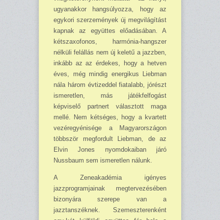
ugyanakkor hangsúlyozza, hogy az
egykori szerzemények új megvilágítást
kapnak az együttes előadásában. A
kétszaxofonos, harmónia-hangszer
nélküli felállás nem új keletű a jazzben,
inkább az az érdekes, hogy a hetven
éves, még mindig energikus Liebman
nála három évtizeddel fiatalabb, jórészt
ismeretlen, más játékfelfogást
képviselő partnert választott maga
mellé. Nem kétséges, hogy a kvartett
vezéregyénisége a Magyarországon
többször megfordult Liebman, de az
Elvin Jones nyomdokaiban járó
Nussbaum sem ismeretlen nálunk.
A Zeneakadémia igényes
jazzprogramjainak megtervezésében
bizonyára szerepe van a
jazztanszéknek. Szemeszterenként