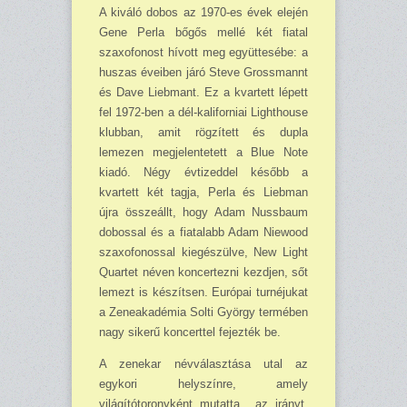
A kiváló dobos az 1970-es évek elején
Gene Perla bőgős mellé két fiatal
szaxofonost hívott meg együttesébe: a
huszas éveiben járó Steve Grossmannt
és Dave Liebmant. Ez a kvartett lépett
fel 1972-ben a dél-kaliforniai Lighthouse
klubban, amit rögzített és dupla
lemezen megjelentetett a Blue Note
kiadó. Négy évtizeddel később a
kvartett két tagja, Perla és Liebman
újra összeállt, hogy Adam Nussbaum
dobossal és a fiatalabb Adam Niewood
szaxofonossal kiegészülve, New Light
Quartet néven koncertezni kezdjen, sőt
lemezt is készítsen. Európai turnéjukat
a Zeneakadémia Solti György termében
nagy sikerű koncerttel fejezték be.
A zenekar névválasztása utal az
egykori helyszínre, amely
világítótoronyként mutatta az irányt,