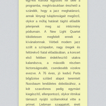
egy-két külföldi együttes fér bele a
programba, meghívásukban érezhető a
szándék, hogy a jazz meghatározó,
annak lényegi tulajdonságait megőrző,
olykor a műfaj határait tágító előadók
jelenjenek meg az intézmény
pódiumain. A New Light Quartet
tökéletesen megfelelt ennek a
kívánalomnak. Vérbeli modern jazz
szólt a színpadon, nagy öregek és
feltörekvő fiatal előadásában, a koncert
első felében érdekfeszítő utakra
kalandozva, a második részben
biztonságosabb, csendesebb vizekre
evezve. A 76 éves, jó kedvű Perla
bőgőzése szilárd alapot teremtett
Nussbaum lendületes dobolásához, a
két szaxofonos pedig egymást
kiegészítő, ellenpontozó, olykor ritmikai
támaszt nyújtó szólamokkal vitte a
prímet. Liebman szaggatott, érett