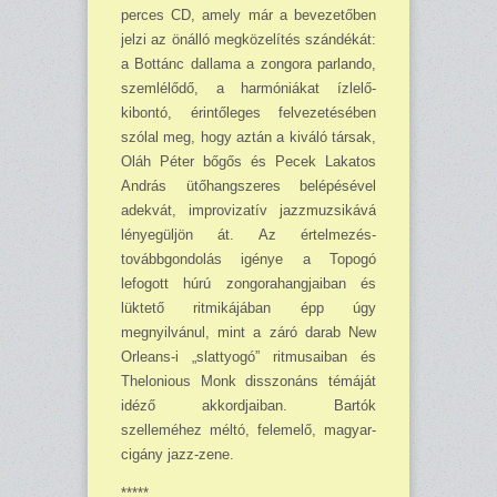
perces CD, amely már a bevezetőben
jelzi az önálló megközelítés szándékát:
a Bottánc dallama a zongora parlando,
szemlélődő, a harmóniákat ízlelő-
kibontó, érintőleges felvezetésében
szólal meg, hogy aztán a kiváló társak,
Oláh Péter bőgős és Pecek Lakatos
András ütőhangszeres belépésével
adekvát, improvizatív jazzmuzsikává
lényegüljön át. Az értelmezés-
továbbgondolás igénye a Topogó
lefogott húrú zongorahangjaiban és
lüktető ritmikájában épp úgy
megnyilvánul, mint a záró darab New
Orleans-i „slattyogó” ritmusaiban és
Thelonious Monk disszonáns témáját
idéző akkordjaiban. Bartók
szelleméhez méltó, felemelő, magyar-
cigány jazz-zene.
*****