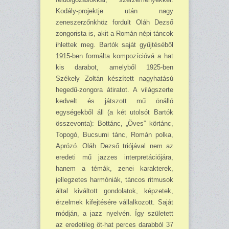
Kodály-projektje után nagy
zeneszerzőnkhöz fordult Oláh Dezső
zongorista is, akit a Román népi táncok
ihlettek meg. Bartók saját gyűjtéséből
1915-ben formálta kompozícióvá a hat
kis darabot, amelyből 1925-ben
Székely Zoltán készített nagyhatású
hegedű-zongora átiratot. A világszerte
kedvelt és játszott mű önálló
egységekből áll (a két utolsót Bartók
összevonta): Bottánc, „Öves” körtánc,
Topogó, Bucsumi tánc, Román polka,
Aprózó. Oláh Dezső triójával nem az
eredeti mű jazzes interpretációjára,
hanem a témák, zenei karakterek,
jellegzetes harmóniák, táncos ritmusok
által kiváltott gondolatok, képzetek,
érzelmek kifejtésére vállalkozott. Saját
módján, a jazz nyelvén. Így született
az eredetileg öt-hat perces darabból 37