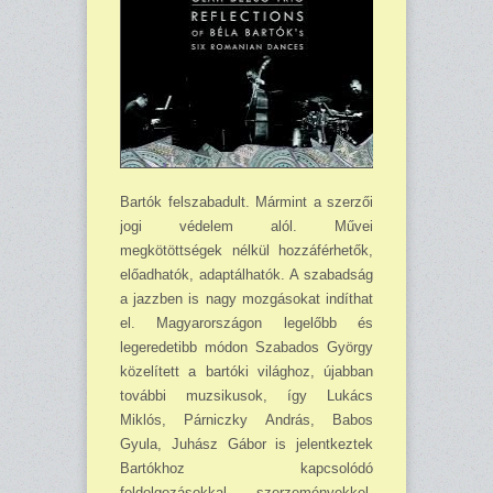
Bartók felszabadult. Mármint a szerzői
jogi védelem alól. Művei
megkötöttségek nélkül hozzáférhetők,
előadhatók, adaptálhatók. A szabadság
a jazzben is nagy mozgásokat indíthat
el. Magyarországon legelőbb és
legeredetibb módon Szabados György
közelített a bartóki világhoz, újabban
további muzsikusok, így Lukács
Miklós, Párniczky András, Babos
Gyula, Juhász Gábor is jelentkeztek
Bartókhoz kapcsolódó
feldolgozásokkal, szerzeményekkel.