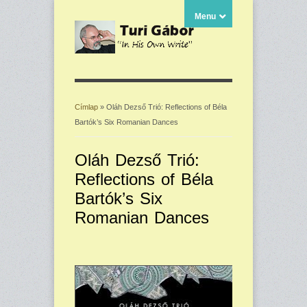
Menu
Címlap
» Oláh Dezső Trió: Reflections of Béla
Bartók’s Six Romanian Dances
Jelenlegi hely
Oláh Dezső Trió:
Reflections of Béla
Bartók’s Six
Romanian Dances