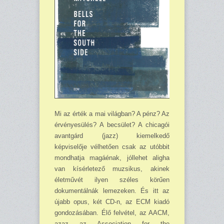
Mi az érték a mai világban? A pénz? Az
érvényesülés? A becsület? A chicagói
avantgárd (jazz) kiemelkedő
képviselője vélhetően csak az utóbbit
mondhatja magáénak, jóllehet aligha
van kísérletező muzsikus, akinek
életművét ilyen széles körűen
dokumentálnák lemezeken. És itt az
újabb opus, két CD-n, az ECM kiadó
gondozásában. Élő felvétel, az AACM,
azaz az Association for the