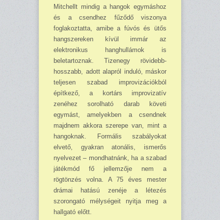
Mitchellt mindig a hangok egymáshoz
és a csendhez fűződő viszonya
foglakoztatta, amibe a fúvós és ütős
hangszereken kívül immár az
elektronikus hanghullámok is
beletartoznak. Tizenegy rövidebb-
hosszabb, adott alapról induló, máskor
teljesen szabad improvizációkból
építkező, a kortárs improvizatív
zenéhez sorolható darab követi
egymást, amelyekben a csendnek
majdnem akkora szerepe van, mint a
hangoknak. Formális szabályokat
elvető, gyakran atonális, ismerős
nyelvezet – mondhatnánk, ha a szabad
játékmód fő jellemzője nem a
rögtönzés volna. A 75 éves mester
drámai hatású zenéje a létezés
szorongató mélységeit nyitja meg a
hallgató előtt.