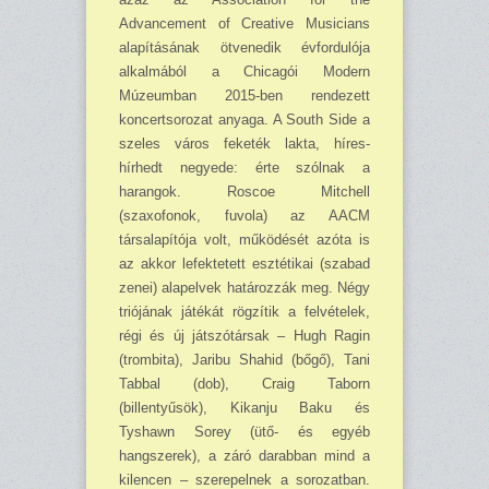
Advancement of Creative Musicians
alapításának ötvenedik évfordulója
alkalmából a Chicagói Modern
Múzeumban 2015-ben rendezett
koncertsorozat anyaga. A South Side a
szeles város feketék lakta, híres-
hírhedt negyede: érte szólnak a
harangok. Roscoe Mitchell
(szaxofonok, fuvola) az AACM
társalapítója volt, működését azóta is
az akkor lefektetett esztétikai (szabad
zenei) alapelvek határozzák meg. Négy
triójának játékát rögzítik a felvételek,
régi és új játszótársak – Hugh Ragin
(trombita), Jaribu Shahid (bőgő), Tani
Tabbal (dob), Craig Taborn
(billentyűsök), Kikanju Baku és
Tyshawn Sorey (ütő- és egyéb
hangszerek), a záró darabban mind a
kilencen – szerepelnek a sorozatban.