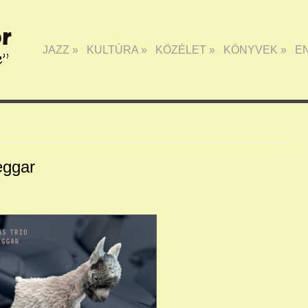
JAZZ
»
KULTÚRA
»
KÖZÉLET
»
KÖNYVEK
»
E
eggar