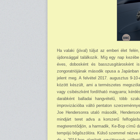
Ha valaki (jóval) túljut az emberi élet fel
újdonsággal találkozik. Míg egy nap kezébe
éves, dobosként és basszusgitárosként is 
zongoratriójának második opusa a Japánban 
jelent meg. A felvétel 2017. augusztus 9-1
között készült, ami a természetes megszólal
vagy csibészként fordítható magyarra; kérdé
darabként balladai hangvételű, több sza
improvizációba váltó pentaton szerzeménnyel
Joe Hendersonra utaló második, Hendersong 
mindjárt teret adva a korszerű felfogás
megteremtődjön, a harmadik, Ke-Bop című da
tempójú bőgőszólóra. Külső szemmel nézve ő 
de a 2014-ben alapított együttesnek vélhe