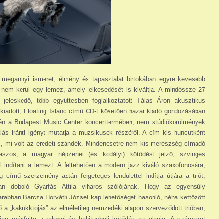
én, megannyi ismeret, élmény és tapasztalat birtokában egyre kevesebb
 nem kerül egy lemez, amely lelkesedését is kiváltja. A mindössze 27
jeleskedő, több együttesben foglalkoztatott Tálas Áron akusztikus
kiadott, Floating Island című CD-t követően hazai kiadó gondozásában
0-én a Budapest Music Center koncerttermében, nem stúdiókörülmények
ás iránti igényt mutatja a muzsikusok részéről. A cím kis huncutként
s, mi volt az eredeti szándék. Mindenesetre nem kis merészség címadó
kaszos, a magyar népzenei (és kodályi) kötődést jelző, szvinges
 indítani a lemezt. A feltehetően a modern jazz kiváló szaxofonosára,
című szerzemény aztán fergeteges lendülettel indítja útjára a triót,
ban doboló Gyárfás Attila viharos szólójának. Hogy az egyensúly
rabban Barcza Horváth József kap lehetőséget hasonló, néha kettőzött
a „kakukktojás” az elméletileg nemzedéki alapon szerveződött trióban,
tően másfajta, szakmai és habitusbeli kötődés az alapja. A számokat