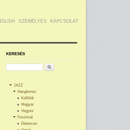
NGLISH
SZEMÉLYES
KAPCSOLAT
KERESÉS
Keresés
JAZZ
Hanglemez
Külföldi
Magyar
Vegyes
Fesztivál
Debrecen
Varsó