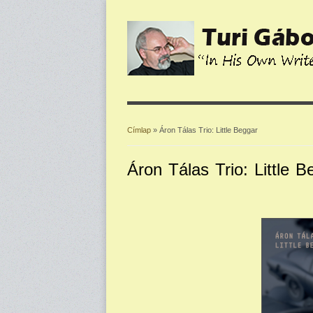
Címlap
» Áron Tálas Trio: Little Beggar
Jelenlegi hely
Áron Tálas Trio: Little B