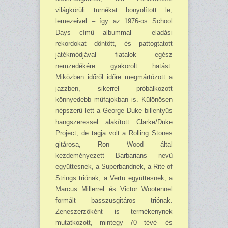
világkörüli turnékat bonyolított le,
lemezeivel – így az 1976-os School
Days című albummal – eladási
rekordokat döntött, és pattogtatott
játékmódjával fiatalok egész
nemzedékére gyakorolt hatást.
Miközben időről időre megmártózott a
jazzben, sikerrel próbálkozott
könnyedebb műfajokban is. Különösen
népszerű lett a George Duke billentyűs
hangszeressel alakított Clarke/Duke
Project, de tagja volt a Rolling Stones
gitárosa, Ron Wood által
kezdeményezett Barbarians nevű
együttesnek, a Superbandnek, a Rite of
Strings triónak, a Vertu együttesnek, a
Marcus Millerrel és Victor Wootennel
formált basszusgitáros triónak.
Zeneszerzőként is termékenynek
mutatkozott, mintegy 70 tévé- és