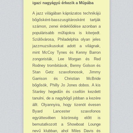
igazi nagyágyú érkezik a Müpába
A jazz világában káprázatos technikájú
bőgősként-basszusgitárosként tartják
számon, zenei érdeklődése azonban a
populárisabb műfajokra is kiterjedt.
Szülővárosa, Philadelphia olyan jeles
jazzmuzsikusokat adott a világnak,
mint McCoy Tynes és Kenny Barron
zongoristák, Lee Morgan és Red
Rodney trombitások, Benny Golson és
Stan Getz szaxofonosok, Jimmy
Garrison és Christian McBride
bőgősök, Philly Jo Jones dobos. A kis
Stanley hegedűn és csellón kezdett
tanulni, de a nagybőgő jobban a kezére
állt. Olyannyira, hogy tizenöt évesen
Byard Lancester szaxofonos
együttesében közönség előtt is
bemutatkozott a Showboat Lounge
nevű klubban, ahol Miles Davis és