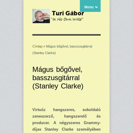
Menu
Címlap
» Mágus bőgővel, basszusgitárral
(Stanley Clarke)
Jelenlegi hely
Mágus bőgővel,
basszusgitárral
(Stanley Clarke)
Virtuóz hangszeres, sokoldalú
zeneszerző, hangszerelő és
producer. A négyszeres Grammy-
díjas Stanley Clarke személyében