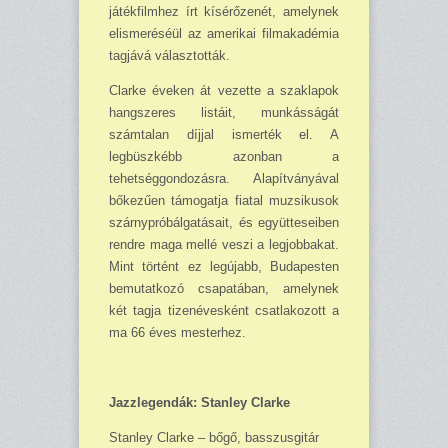
játékfilmhez írt kísérőzenét, amelynek
elismeréséül az amerikai filmakadémia
tagjává választották.
Clarke éveken át vezette a szaklapok
hangszeres listáit, munkásságát
számtalan díjjal ismerték el. A
legbüszkébb azonban a
tehetséggondozásra. Alapítványával
bőkezűen támogatja fiatal muzsikusok
szárnypróbálgatásait, és együtteseiben
rendre maga mellé veszi a legjobbakat.
Mint történt ez legújabb, Budapesten
bemutatkozó csapatában, amelynek
két tagja tizenévesként csatlakozott a
ma 66 éves mesterhez.
Jazzlegendák: Stanley Clarke
Stanley Clarke – bőgő, basszusgitár