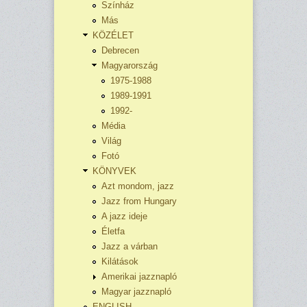
Színház
Más
KÖZÉLET
Debrecen
Magyarország
1975-1988
1989-1991
1992-
Média
Világ
Fotó
KÖNYVEK
Azt mondom, jazz
Jazz from Hungary
A jazz ideje
Életfa
Jazz a várban
Kilátások
Amerikai jazznapló
Magyar jazznapló
ENGLISH