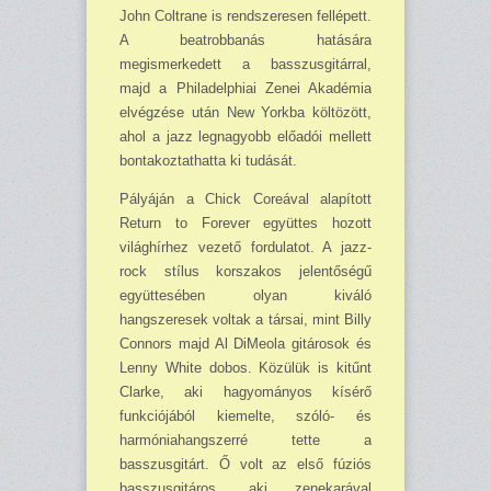
John Coltrane is rendszeresen fellépett.
A beatrobbanás hatására
megismerkedett a basszusgitárral,
majd a Philadelphiai Zenei Akadémia
elvégzése után New Yorkba költözött,
ahol a jazz legnagyobb előadói mellett
bontakoztathatta ki tudását.
Pályáján a Chick Coreával alapított
Return to Forever együttes hozott
világhírhez vezető fordulatot. A jazz-
rock stílus korszakos jelentőségű
együttesében olyan kiváló
hangszeresek voltak a társai, mint Billy
Connors majd Al DiMeola gitárosok és
Lenny White dobos. Közülük is kitűnt
Clarke, aki hagyományos kísérő
funkciójából kiemelte, szóló- és
harmóniahangszerré tette a
basszusgitárt. Ő volt az első fúziós
basszusgitáros, aki zenekarával