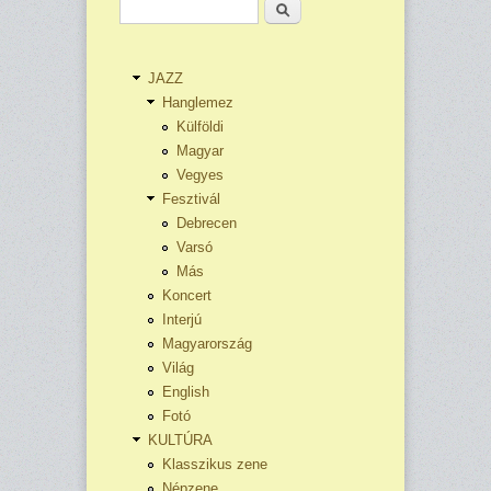
Keresés
JAZZ
Hanglemez
Külföldi
Magyar
Vegyes
Fesztivál
Debrecen
Varsó
Más
Koncert
Interjú
Magyarország
Világ
English
Fotó
KULTÚRA
Klasszikus zene
Népzene