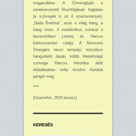
magasabbra. A Chronoglyph a
zenekarvezető filozófiájának foglalata
(a szövegek is az ő szerzeményei):
„Nada Brahma”, azaz a világ hang, a
hang Isten. A metaforikus sorokat a
bevezetőben Lantos és Harcsa
kánonszerűen citálja. A Monsoon
Strangers lassú tempójú, misztikus
hangvételű darab, költői ihletettségű
szövege Harcsa Veronika átélt
előadásában mély érzelmi húrokat
penget meg.
****
(Gramofon, 2019 tavasz)
KERESÉS