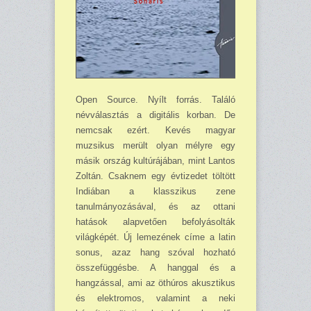
Open Source. Nyílt forrás. Találó
névválasztás a digitális korban. De
nemcsak ezért. Kevés magyar
muzsikus merült olyan mélyre egy
másik ország kultúrájában, mint Lantos
Zoltán. Csaknem egy évtizedet töltött
Indiában a klasszikus zene
tanulmányozásával, és az ottani
hatások alapvetően befolyásolták
világképét. Új lemezének címe a latin
sonus, azaz hang szóval hozható
összefüggésbe. A hanggal és a
hangzással, ami az öthúros akusztikus
és elektromos, valamint a neki