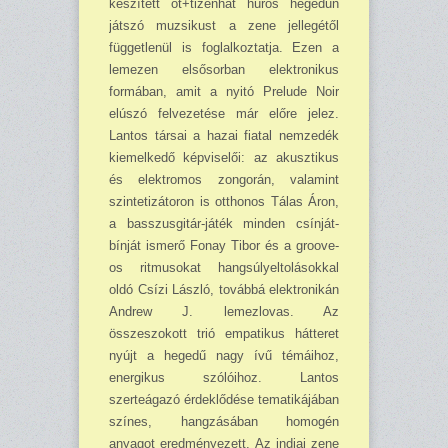
készített öt+tizenhat húros hegedűn
játszó muzsikust a zene jellegétől
függetlenül is foglalkoztatja. Ezen a
lemezen elsősorban elektronikus
formában, amit a nyitó Prelude Noir
elúszó felvezetése már előre jelez.
Lantos társai a hazai fiatal nemzedék
kiemelkedő képviselői: az akusztikus
és elektromos zongorán, valamint
szintetizátoron is otthonos Tálas Áron,
a basszusgitár-játék minden csínját-
bínját ismerő Fonay Tibor és a groove-
os ritmusokat hangsúlyeltolásokkal
oldó Csízi László, továbbá elektronikán
Andrew J. lemezlovas. Az
összeszokott trió empatikus hátteret
nyújt a hegedű nagy ívű témáihoz,
energikus szólóihoz. Lantos
szerteágazó érdeklődése tematikájában
színes, hangzásában homogén
anyagot eredményezett. Az indiai zene