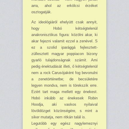
arra, ahol az erkölcsi érzéket
osztogatják.
Az ideológiáról ehelyütt csak annyit,
hogy Hobó kétségtelenül
anakronisztikus figura: közölni akar, ki
akar fejezni valamit ezzel a zenével. S
ez a szolid iparággá fejlesztett-
züllesztett magyar poppiacon bizony
gyarló tulajdonságnak számit. Ami
pedig énektudását illeti, ő kétségtelenül
nem a rock Carusójaként fog bevonulni
a zenetörténetbe; de becsületére
legyen mondva, nem is törekszik erre.
Ezért tart maga mellett egy énekest.
Hobó inkább az énekesek Robin
Hoodja, aki vaskos nyilaival
lövöldözget közönségére, s mint a
siker mutatja, nem ritkán talál is.
Legutóbb egy egész nagylemeznyi