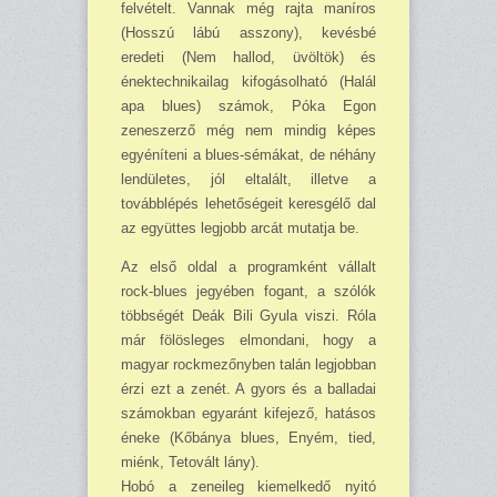
felvételt. Vannak még rajta maníros
(Hosszú lábú asszony), kevésbé
eredeti (Nem hallod, üvöltök) és
énektechnikailag kifogásolható (Halál
apa blues) számok, Póka Egon
zeneszerző még nem mindig képes
egyéníteni a blues-sémákat, de néhány
lendületes, jól eltalált, illetve a
továbblépés lehetőségeit keresgélő dal
az együttes legjobb arcát mutatja be.
Az első oldal a programként vállalt
rock-blues jegyében fogant, a szólók
többségét Deák Bili Gyula viszi. Róla
már fölösleges elmondani, hogy a
magyar rockmezőnyben talán legjobban
érzi ezt a zenét. A gyors és a balladai
számokban egyaránt kifejező, hatásos
éneke (Kőbánya blues, Enyém, tied,
miénk, Tetovált lány).
Hobó a zeneileg kiemelkedő nyitó