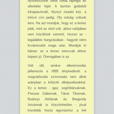
nyílvesszővel vette célba rajongói és
ellenfelei fejét. A borítón gödörből
kikapaszkodó, fityiszt mutató kéz, a
kihívó cím pedig: Oly sokáig voltunk
lenn. Ha azt mondjuk, hogy ez a lemez
jobb, mint az első volt, akkor valójában
nem közöltünk semmit; hiszen az -
legalábbis hangzásában - hagyott némi
kívánnivalót maga után. Mondjuk ki
bátran: ez a lemez nemcsak ahhoz
képest jó. Önmagában is az.
Volt idő, amikor ellentmondás
jellemezte a HBB ténykedését: a
megvalósulás színvonala nem állott
arányban a kitűzött elképzelésekkel.
Ez a lemez - igaz, segítőtársaknak,
Presser Gábornak, Tátrai Tibornak,
Bodonyi Attilának és Bergendy
Istvánnak is köszönhetően - jóval
közelebb hozta egymáshoz a két