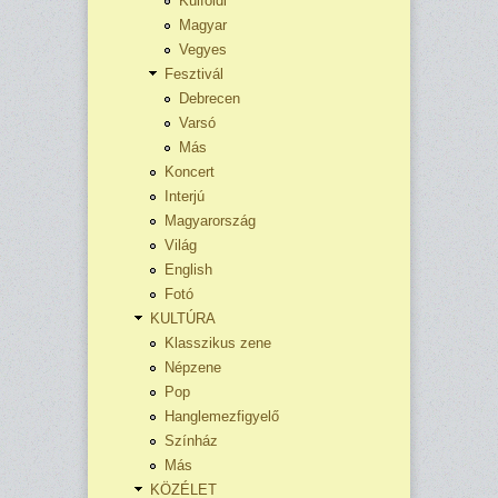
Külföldi
Magyar
Vegyes
Fesztivál
Debrecen
Varsó
Más
Koncert
Interjú
Magyarország
Világ
English
Fotó
KULTÚRA
Klasszikus zene
Népzene
Pop
Hanglemezfigyelő
Színház
Más
KÖZÉLET