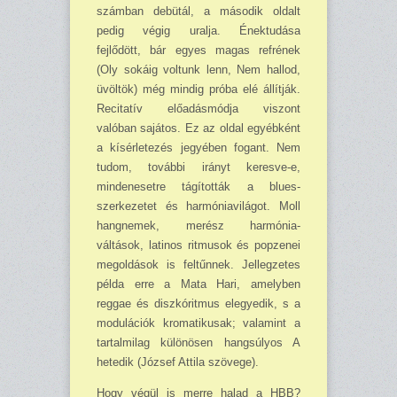
számban debütál, a második oldalt
pedig végig uralja. Énektudása
fejlődött, bár egyes magas refrének
(Oly sokáig voltunk lenn, Nem hallod,
üvöltök) még mindig próba elé állítják.
Recitatív előadásmódja viszont
valóban sajátos. Ez az oldal egyébként
a kísérletezés jegyében fogant. Nem
tudom, további irányt keresve-e,
mindenesetre tágították a blues-
szerkezetet és harmóniavilágot. Moll
hangnemek, merész harmónia-
váltások, latinos ritmusok és popzenei
megoldások is feltűnnek. Jellegzetes
példa erre a Mata Hari, amelyben
reggae és diszkóritmus elegyedik, s a
modulációk kromatikusak; valamint a
tartalmilag különösen hangsúlyos A
hetedik (József Attila szövege).
Hogy végül is merre halad a HBB?