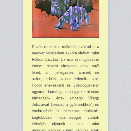
Kevés muzsikus működése váltott ki a
magyar popéletben akkora vitákat, mint
Földes Lászlóé. Ez már önmagában is
érdem, hiszen vitatkozni csak arról
lehet, ami jellegzetes; aminek se
színe, se bűze, az nem érdemli a szót.
Hobót énekesként és „ideológusként”
egyaránt kemény, nem egyszer alantas
támadások érték (Mozgó Világ);
Jelszavait („vissza a gyökerekhez”) és
énektudását is hamisnak titulálták.
Legtöbbször őszinteségét vonták
kétségbe, olyanok is, akik - mint
mondani szokás - nem nagyon jártak