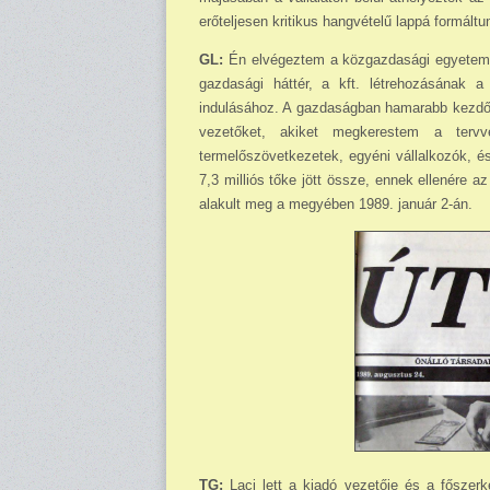
erőteljesen kritikus hangvételű lappá formáltu
GL:
Én elvégeztem a közgazdasági egyetemet
gazdasági háttér, a kft. létrehozásának a 
indulásához. A gazdaságban hamarabb kezdőd
vezetőket, akiket megkerestem a tervvel
termelőszövetkezetek, egyéni vállalkozók, és
7,3 milliós tőke jött össze, ennek ellenére az
alakult meg a megyében 1989. január 2-án.
TG:
Laci lett a kiadó vezetője és a főszerk