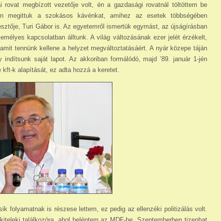
ai rovat megbízott vezetője volt, én a gazdasági rovatnál töltöttem be
en megittuk a szokásos kávénkat, amihez az esetek többségében
esztője, Turi Gábor is. Az egyetemről ismertük egymást, az újságírásban
mélyes kapcsolatban álltunk. A világ változásának ezer jelét érzékelt,
lamit tennünk kellene a helyzet megváltoztatásáért. A nyár közepe táján
ndítsunk saját lapot. Az akkoriban formálódó, majd ’89. január 1-jén
 kft-k alapítását, ez adta hozzá a keretet.
folyamatnak is részese lettem, ez pedig az ellenzéki politizálás volt.
iteleki találkozóra, ahol beléptem az MDF-be. Szeptemberben tizenhat