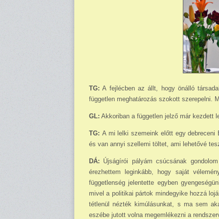
TG:
A fejlécben az állt, hogy önálló társada
független meghatározás szokott szerepelni. M
GL:
Akkoriban a független jelző már kezdett l
TG:
A mi lelki szemeink előtt egy debreceni
és van annyi szellemi töltet, ami lehetővé tes
DÁ:
Újságírói pályám csúcsának gondolom 
érezhettem leginkább, hogy saját vélemé
függetlenség jelentette egyben gyengeségün
mivel a politikai pártok mindegyike hozzá loj
tétlenül nézték kimúlásunkat, s ma sem aka
eszébe jutott volna megemlékezni a rendszervá