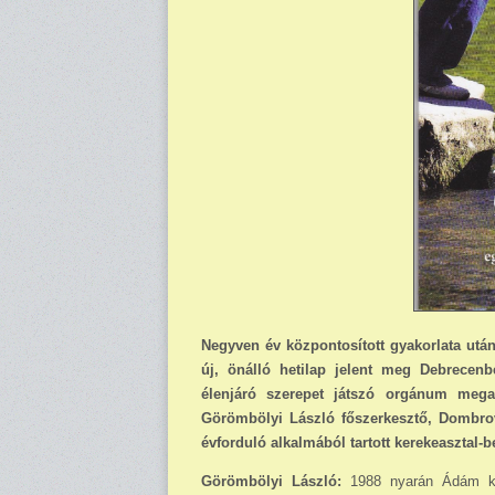
Negyven év központosított gyakorlata utá
új, önálló hetilap jelent meg Debrecenb
élenjáró szerepet játszó orgánum megala
Görömbölyi László főszerkesztő, Dombrov
évforduló alkalmából tartott kerekeasztal-
Görömbölyi László:
1988 nyarán Ádám kol