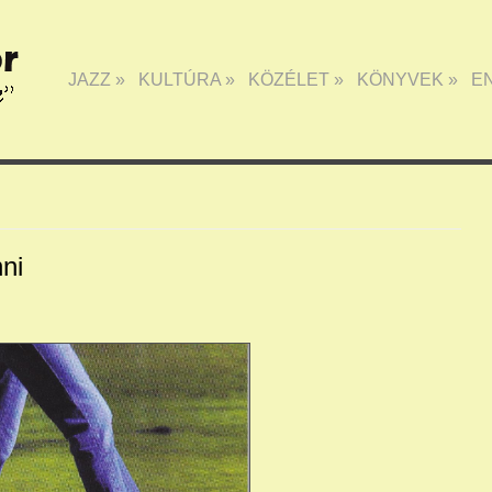
JAZZ
»
KULTÚRA
»
KÖZÉLET
»
KÖNYVEK
»
E
ni