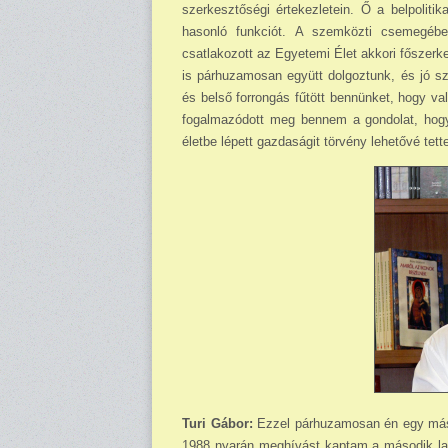
szerkesztőségi értekezletein. Ő a belpolitik
hasonló funkciót. A szemközti csemegéb
csatlakozott az Egyetemi Élet akkori főszerk
is párhuzamosan együtt dolgoztunk, és jó sze
és belső forrongás fűtött bennünket, hogy va
fogalmazódott meg bennem a gondolat, hogy i
életbe lépett gazdaságit törvény lehetővé tette
Turi Gábor:
Ezzel párhuzamosan én egy másik 
1988 nyarán meghívást kaptam a második lak