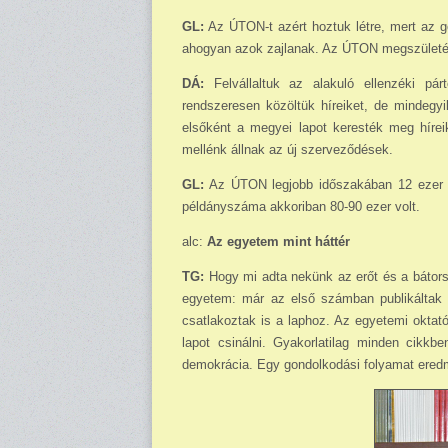
GL:
Az ÚTON-t azért hoztuk létre, mert az gon
ahogyan azok zajlanak. Az ÚTON megszületé
DÁ:
Felvállaltuk az alakuló ellenzéki pár
rendszeresen közöltük híreiket, de mindegyi
elsőként a megyei lapot keresték meg hírei
mellénk állnak az új szerveződések.
GL:
Az ÚTON legjobb időszakában 12 ezer pé
példányszáma akkoriban 80-90 ezer volt.
alc:
Az egyetem mint háttér
TG:
Hogy mi adta nekünk az erőt és a bátorsá
egyetem: már az első számban publikáltak 
csatlakoztak is a laphoz. Az egyetemi oktat
lapot csinálni. Gyakorlatilag minden cikk
demokrácia. Egy gondolkodási folyamat eredm