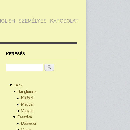
NGLISH
SZEMÉLYES
KAPCSOLAT
KERESÉS
Keresés
JAZZ
Hanglemez
Külföldi
Magyar
Vegyes
Fesztivál
Debrecen
Varsó