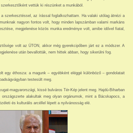
 szerkesztőként vettük ki részünket a munkából.
a szerkesztéssel, az írással foglalkozhattam. Ha valaki utólag átnézi a
hármunknak nagyon fontos volt, hogy minden lapszámban valami markáns
kesztése, megjelenése közös munka eredménye volt, amibe idővel fiatal,
ztősége volt az ÚTON, akkor még gyerekcipőben járt ez a módszer. A
elenése után bevallották, nem hittek abban, hogy sikerülni fog.
olt egy éthosza: a magunk – egyébként eléggé különböző – gondolatait
zabadságvágyban testesült meg.
nyugat-magyarországi, kissé bulváros Tér-Kép jelent meg. Hajdú-Biharban
és országszerte alakultak meg olyan orgánumok, mint a Bácskapocs, a
életi és kulturális arcéllel lépett a nyilvánosság elé.