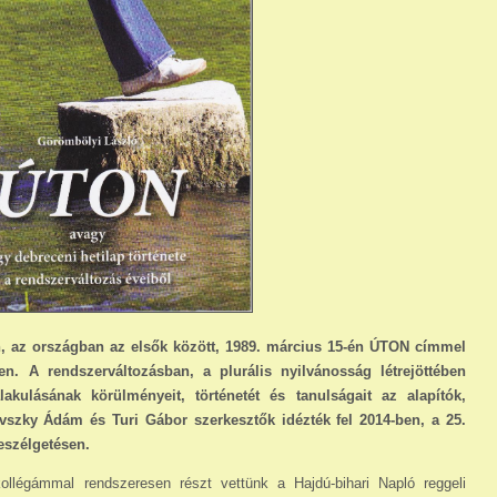
n, az országban az elsők között, 1989. március 15-én ÚTON címmel
en. A rendszerváltozásban, a plurális nyilvánosság létrejöttében
kulásának körülményeit, történetét és tanulságait az alapítók,
szky Ádám és Turi Gábor szerkesztők idézték fel 2014-ben, a 25.
beszélgetésen.
légámmal rendszeresen részt vettünk a Hajdú-bihari Napló reggeli