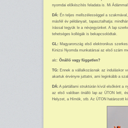
nyomdai előkészítés feladata is. Mi Ádámmal
DÁ:
Én teljes mellszélességgel a szakmával, 
másfél év példányait, tapasztalhatja: mind
írással tegyük le a névjegyünket. A lap szer
tehetséges kollégák is bekapcsolódtak.
GL:
Magyarország első elektronikus szerkes
Kinizsi Nyomda munkatársai az első szám megj
alc:
Önálló vagy független?
TG:
Ennek a vállalkozásnak az induláskor v
akartuk érvényre juttatni, ami leginkább a s
DÁ:
A pártállami struktúrán kívül elsőként a 
az első valóban önálló lap az ÚTON lett, 
Helyzet, a Hírnök, stb. Az ÚTON határozott köz