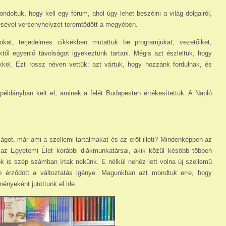
doltuk, hogy kell egy fórum, ahol úgy lehet beszélni a világ dolgairól,
sével versenyhelyzet teremtődött a megyében.
tokat, terjedelmes cikkekben mutattuk be programjukat, vezetőiket,
ktől egyenlő távolságot igyekeztünk tartani. Mégis azt észleltük, hogy
kkel. Ezt rossz néven vettük: azt vártuk, hogy hozzánk fordulnak, és
ldányban kelt el, aminek a felét Budapesten értékesítettük. A Napló
got, már ami a szellemi tartalmakat és az erőt illeti? Mindenképpen az
az Egyetemi Élet korábbi diákmunkatársai, akik közül később többen
ók is szép számban írtak nekünk. E nélkül nehéz lett volna új szellemű
ben érződött a változtatás igénye. Magunkban azt mondtuk erre, hogy
ényeként jutottunk el ide.