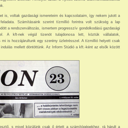
nk.
 is, voltak gazdasági ismereteim és kapcsolataim, így nekem jutott a
feladata. Számításaink szerint tízmillió forintra volt szükség a lap
ött a rendszerváltozás, ismertem progresszív gondolkodású gazdasági
. A kft-nek végül tizenöt tulajdonosa lett, köztük vállalatok,
 mi is hozzájárultunk egy szerény üzletrésszel. A tízmillió helyett csak
 indulás mellett döntöttünk. Az Inform Stúdió a kft.-ként az elsők között
esztő, s mivel közülünk csak ő értett a számítógépekhez, rá hárult a