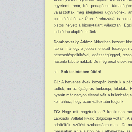
egyetemi tanár, író, pedagógus társaságáb
választottak meg ideiglenes ügyvivőnek, a
politizálást és az Úton létrehozását is a re
biztos helyett a bizonytalant választani. Eg
induló lap alapítói lettünk.
Dombrovszky Ádám:
Akkoriban kezdett kis
lapnál már egyre jobban lehetett feszegetni
népesedéspolitikával, egészségüggyel, szegé
hasonló tabutémákkal. De még érezhetőek volt
alc:
Sok tekintetben úttörő
GL:
A hetvenes évek közepén kezdtük a pály
tudtuk, mi az újságírás funkciója, feladata. 
nyarán már nagyon élessé vált a különbség a 
kell ahhoz, hogy ezen változtatni tudjunk.
TG:
Hogy mit hagytunk ott? Ironikusan mon
Lapkiadó Vállalat kiváló dolgozója voltam. A 
odaítélték, szülési szabadságra ment. De már
májusában a vállalaton belül áthelyeztek a