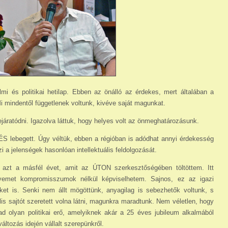
lmi és politikai hetilap. Ebben az önálló az érdekes, mert általában a
i mindentől függetlenek voltunk, kivéve saját magunkat.
ejáratódni. Igazolva láttuk, hogy helyes volt az önmeghatározásunk.
 ÉS lebegett. Úgy véltük, ebben a régióban is adódhat annyi érdekesség
zi a jelenségek hasonlóan intellektuális feldolgozását.
azt a másfél évet, amit az ÚTON szerkesztőségében töltöttem. Itt
nyemet kompromisszumok nélkül képviselhetem. Sajnos, ez az igazi
ket is. Senki nem állt mögöttünk, anyagilag is sebezhetők voltunk, s
ális sajtót szeretett volna látni, magunkra maradtunk. Nem véletlen, hogy
d olyan politikai erő, amelyiknek akár a 25 éves jubileum alkalmából
ltozás idején vállalt szerepünkről.