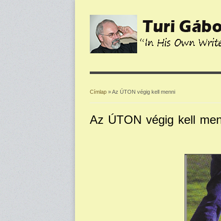
Címlap
» Az ÚTON végig kell menni
Jelenlegi hely
Az ÚTON végig kell men