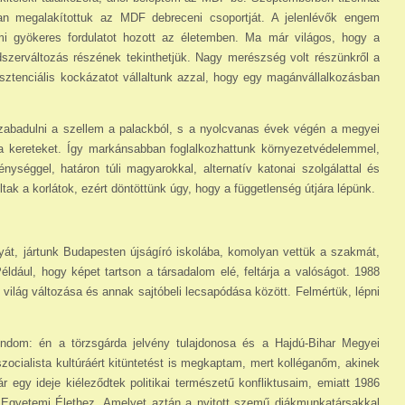
an megalakítottuk az MDF debreceni csoportját. A jelenlévők engem
mi gyökeres fordulatot hozott az életemben. Ma már világos, hogy a
ndszerváltozás részének tekinthetjük. Nagy merészség volt részünkről a
zisztenciális kockázatot vállaltunk azzal, hogy egy magánvállalkozásban
zabadulni a szellem a palackból, s a nyolcvanas évek végén a megyei
 a kereteket. Így markánsabban foglalkozhattunk környezetvédelemmel,
nységgel, határon túli magyarokkal, alternatív katonai szolgálattal és
ak a korlátok, ezért döntöttünk úgy, hogy a függetlenség útjára lépünk.
át, jártunk Budapesten újságíró iskolába, komolyan vettük a szakmát,
Például, hogy képet tartson a társadalom elé, feltárja a valóságot. 1988
világ változása és annak sajtóbeli lecsapódása között. Felmértük, lépni
dom: én a törzsgárda jelvény tulajdonosa és a Hajdú-Bihar Megyei
szocialista kultúráért kitüntetést is megkaptam, mert kolléganőm, akinek
 egy ideje kiéleződtek politikai természetű konfliktusaim, emiatt 1986
z Egyetemi Élethez. Amelyet aztán a nyitott szemű diákmunkatársakkal