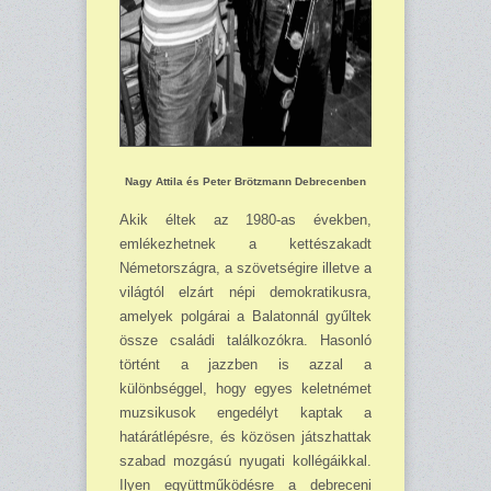
Nagy Attila és Peter Brötzmann Debrecenben
Akik éltek az 1980-as években,
emlékezhetnek a kettészakadt
Németországra, a szövetségire illetve a
világtól elzárt népi demokratikusra,
amelyek polgárai a Balatonnál gyűltek
össze családi találkozókra. Hasonló
történt a jazzben is azzal a
különbséggel, hogy egyes keletnémet
muzsikusok engedélyt kaptak a
határátlépésre, és közösen játszhattak
szabad mozgású nyugati kollégáikkal.
Ilyen együttműködésre a debreceni