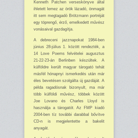
Kenneth Patchen verseskönyve által
ihletett lemez az örök lázadó, önmagát
itt sem megtagadó Brötzmann portréját
egy töprengő, érző, emelkedett művész
vonásaival gazdagítja.
A debreceni jazznapokat 1984-ben
június 28-július 1. között rendezték, a
14 Love Poems felvételei augusztus
21-22-23-án Berlinben készültek. A
külföldre került magyar tárogató tehát
másfél hónapnyi ismerkedés után már
éles bevetésen szolgálta új gazdáját. A
példa ragadósnak bizonyult, ma már
több külföldi művész, többek között
Joe Lovano és Charles Lloyd is
használja a tárogatót. Az FMP kiadó
2004-ben tíz további darabbal bővítve
CD-n is megjelentette a bakelit
anyagát.