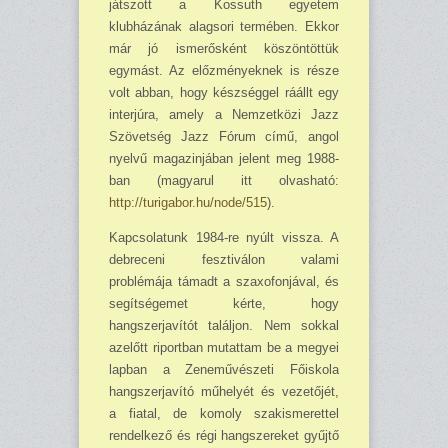
játszott a Kossuth egyetem
klubházának alagsori termében. Ekkor
már jó ismerősként köszöntöttük
egymást. Az előzményeknek is része
volt abban, hogy készséggel ráállt egy
interjúra, amely a Nemzetközi Jazz
Szövetség Jazz Fórum című, angol
nyelvű magazinjában jelent meg 1988-
ban (magyarul itt olvasható:
http://turigabor.hu/node/515
).
Kapcsolatunk 1984-re nyúlt vissza. A
debreceni fesztiválon valami
problémája támadt a szaxofonjával, és
segítségemet kérte, hogy
hangszerjavítót találjon. Nem sokkal
azelőtt riportban mutattam be a megyei
lapban a Zeneművészeti Főiskola
hangszerjavító műhelyét és vezetőjét,
a fiatal, de komoly szakismerettel
rendelkező és régi hangszereket gyűjtő