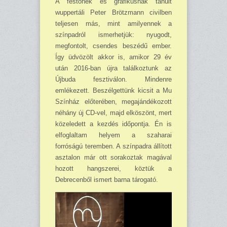
A festőnek és grafikusnak tanult
wuppertáli Peter Brötzmann civilben
teljesen más, mint amilyennek a
színpadról ismerhetjük: nyugodt,
megfontolt, csendes beszédű ember.
Így üdvözölt akkor is, amikor 29 év
után 2016-ban újra találkoztunk az
Újbuda fesztiválon. Mindenre
emlékezett. Beszélgettünk kicsit a Mu
Színház előterében, megajándékozott
néhány új CD-vel, majd elköszönt, mert
közeledett a kezdés időpontja. Én is
elfoglaltam helyem a szaharai
forróságú teremben. A színpadra állított
asztalon már ott sorakoztak magával
hozott hangszerei, köztük a
Debrecenből ismert barna tárogató.