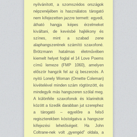
nyilvánított, a szomszédos országok
népzenéjében is használatos tárogató
nem kifejezetten jazzre termett: egyedi,
átható hangja képes érzelmeket
kiváltani, de kevésbé hajlékony és
színes, mint a szabad zene
alaphangszerének számító szaxofoné.
Brötzmann hatalmas életművében
kiemelt helyet foglal el 14 Love Poems
című lemeze (FMP 1060), amelyen
először hangzik fel az új beszerzés. A
nyitó Lonely Woman (Ornette Coleman)
kivételével minden szám rögtönzött, és
mindegyik más hangszeren szólal meg.
A különféle szaxofonok és klarinétok
között a tizedik darabban jut szerephez
a tárogató – egyelőre a felső
regiszterekben kóstolgatva a hangszer
kifejezési lehetőségeit. Ha John
Coltrane-nek volt „gyengéd” oldala, a