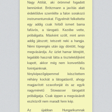
Nagy Attilát, aki örömmel fogadott
bennünket. Brötzmann a javítás alatt
érdeklődve szemlélte a falon sorakozó
instrumentumokat. Figyelmét felkeltette
egy addig csak hírből ismert barna
fafúvós, a tárogató. Kezébe vette,
próbálgatta. Másként szólt, mint amin
addig játszott; tetszett neki a hangja.
Némi töprengés után úgy döntött, hogy
megvásárolja. Az üzlet hamar létrejött,
legalább hasznát látta a tiszteletdíjként
kapott, akkor még nem konvertibilis
forintjainknak. Kis
fényképezőgépemmel készítettem
néhány kockát a látogatásról, ahogy
magjavított szaxofonját és az egyik
nagyméretű Stowasser tárogatót
próbálgatja. Csak éppen a megvásárolt
eszközről nem maradt fenn kép.
Az újabban Hungarikumnak