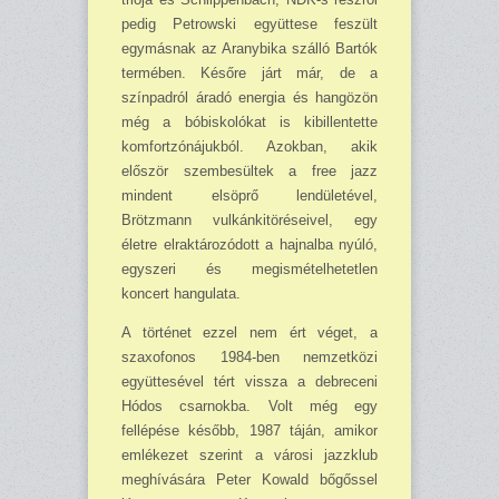
pedig Petrowski együttese feszült
egymásnak az Aranybika szálló Bartók
termében. Későre járt már, de a
színpadról áradó energia és hangözön
még a bóbiskolókat is kibillentette
komfortzónájukból. Azokban, akik
először szembesültek a free jazz
mindent elsöprő lendületével,
Brötzmann vulkánkitöréseivel, egy
életre elraktározódott a hajnalba nyúló,
egyszeri és megismételhetetlen
koncert hangulata.
A történet ezzel nem ért véget, a
szaxofonos 1984-ben nemzetközi
együttesével tért vissza a debreceni
Hódos csarnokba. Volt még egy
fellépése később, 1987 táján, amikor
emlékezet szerint a városi jazzklub
meghívására Peter Kowald bőgőssel