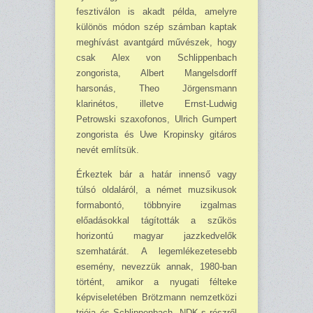
fesztiválon is akadt példa, amelyre
különös módon szép számban kaptak
meghívást avantgárd művészek, hogy
csak Alex von Schlippenbach
zongorista, Albert Mangelsdorff
harsonás, Theo Jörgensmann
klarinétos, illetve Ernst-Ludwig
Petrowski szaxofonos, Ulrich Gumpert
zongorista és Uwe Kropinsky gitáros
nevét említsük.
Érkeztek bár a határ innenső vagy
túlsó oldaláról, a német muzsikusok
formabontó, többnyire izgalmas
előadásokkal tágították a szűkös
horizontú magyar jazzkedvelők
szemhatárát. A legemlékezetesebb
esemény, nevezzük annak, 1980-ban
történt, amikor a nyugati félteke
képviseletében Brötzmann nemzetközi
triója és Schlippenbach, NDK-s részről