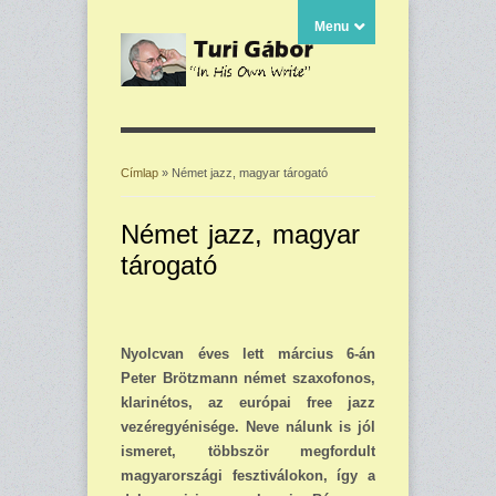
Menu
Címlap
» Német jazz, magyar tárogató
Jelenlegi hely
Német jazz, magyar
tárogató
Nyolcvan éves lett március 6-án
Peter Brötzmann német szaxofonos,
klarinétos, az európai free jazz
vezéregyénisége. Neve nálunk is jól
ismeret, többször megfordult
magyarországi fesztiválokon, így a