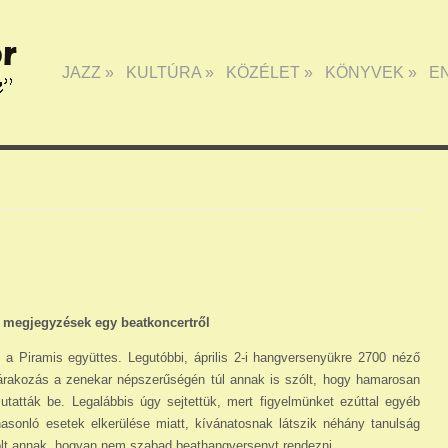
JAZZ
»
KULTÚRA
»
KÖZÉLET
»
KÖNYVEK
»
E
 megjegyzések egy beatkoncertről
 Piramis együttes. Legutóbbi, április 2-i hangver­senyükre 2700 néző
árakozás a zenekar népszerű­ségén túl annak is szólt, hogy hamarosan
atták be. Legalábbis úgy sejtettük, mert fi­gyelmünket ezúttal egyéb
hasonló esetek elkerülé­se miatt, kívánatosnak látszik néhány tanulság
olt annak, hogyan nem szabad beathangversenyt rendezni.