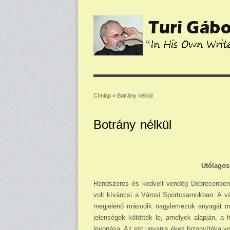
Címlap
» Botrány nélkül
Jelenlegi hely
Botrány nélkül
Utólagos
Rendszeres és kedvelt vendég Debrecenben a
volt kíváncsi a Városi Sportcsarnokban. A v
megjelenő második nagylemezük anyagát mu­t
jelenségek kötötték le, amelyek alapján, a 
levonása. Az est ugyanis ékes bizonyítéka v