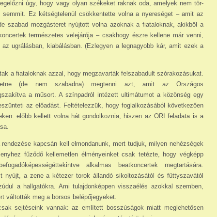
megelőzni úgy, hogy vagy olyan székeket raknak oda, amelyek nem tör­
sem­mit. Ez kétségtelenül csökkentette volna a nye­reséget – amit az
 szabad mozgásteret nyújtott vol­na azoknak a fiataloknak, akikből a
tkoncertek természetes velejárója – csakhogy észre kellene már venni,
ül az ugrálásban, kiabálásban. (Ezlegyen a legnagyobb kár, amit ezek a
tak a fiataloknak azzal, hogy megzavarták fel­szabadult szórakozásukat.
 lehetne (de nem szabadna) meg­tenni azt, amit az Országos
gszakítva a mű­sort. A színpadról intézett ultimátumot a kö­zönség egy
eszünteti az előadást. Feltételezzük, hogy foglalkozásából következően
n: előbb kel­lett volna hát gondolkoznia, hiszen az ORI fe­ladata is a
ása.
a rendezése kapcsán kell elmondanunk, mert tud­juk, milyen nehézségek
senyhez fűződő kel­le­metlen élmé­nyeinket csak tetézte, hogy végképp
efo­ga­dóképességéttekintve alkalmas beatkoncertek megtartására.
t nyújt, a zene a kétezer torok állandó sikoltozá­sától és füttyszavától
t zúdul a hallgatókra. Ami tulajdonképpen visszaélés azokkal szemben,
t váltották meg a borsos belépőjegyeket.
l csak sejtéseink vannak: az említett bosszúságok miatt meglehetősen