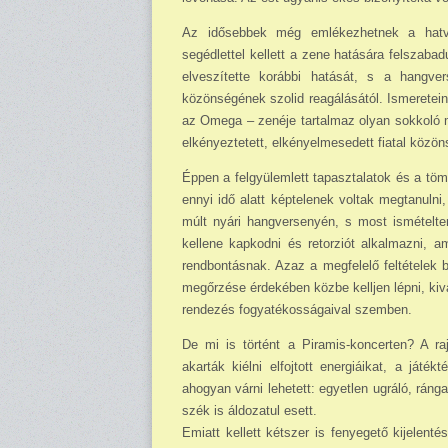
Az idősebbek még emlékezhetnek a hatvan
segédlettel kellett a zene hatá­sára felszaba
elveszí­tette korábbi hatását, s a hangve
közönségének szolid reagálásától. Is­merete
az Omega – zenéje tartal­maz olyan sokkoló m
elkényeztetett, elkényelmesedett fiatal közö
Éppen a felgyülemlett tapasztalatok és a tö
ennyi idő alatt kép­telenek voltak megtanuln
múlt nyári hangversenyén, s most is­mételte
kellene kapkodni és retorziót alkalmazni, a
rendbon­tásnak. Azaz a megfelelő feltételek
megőrzése érdekében közbe kelljen lépni, kivá
rendezés fogyatékosságaival szemben.
De mi is történt a Piramis-koncerten? A ra
akarták kiélni elfojtott energiáikat, a játék
ahogyan várni lehetett: egyetlen ugráló, ráng
szék is áldozatul esett.
Emiatt kellett kétszer is fenyegető kijelent