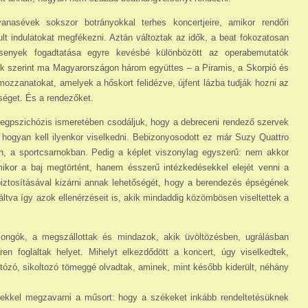
asévek sokszor botrányokkal terhes koncertjeire, amikor rendőri
dult indulatokat megfékezni. Aztán változtak az idők, a beat fokozatosan
rsenyek fogad­tatása egyre kevésbé különbözött az operabe­mutatók
ink szerint ma Magyarországon három együttes – a Piramis, a Skorpió és
ozzana­tokat, amelyek a hőskort felidézve, újfent lázba tudják hozni az
nséget. És a rendezőket.
­megpszichózis ismeretében csodáljuk, hogy a debreceni rendező szervek
i, hogyan kell ilyen­kor viselkedni. Bebizonyosodott ez már Suzy Quattro
n, a sportcsarnokban. Pedig a képlet vi­szonylag egyszerű: nem akkor
mikor a baj megtörtént, hanem ésszerű intézkedésekkel elejét venni a
 biztosításával kizárni annak lehetőségét, hogy a berendezés épségének
ltva így azok ellenér­zéseit is, akik mindaddig közömbösen viseltet­tek a
­jongók, a megszállottak és mindazok, akik üvöl­tözésben, ugrálásban
téren foglaltak helyet. Mi­helyt elkezdődött a koncert, úgy viselkedtek,
a­tózó, si­koltozó tömeggé olvadtak, aminek, mint később kiderült, néhány
ések­kel megzavarni a műsort: hogy a székeket in­kább rendeltetésüknek