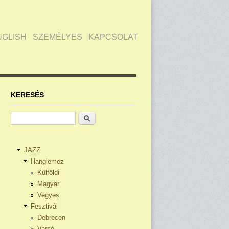
NGLISH
SZEMÉLYES
KAPCSOLAT
KERESÉS
Keresés
JAZZ
Hanglemez
Külföldi
Magyar
Vegyes
Fesztivál
Debrecen
Varsó