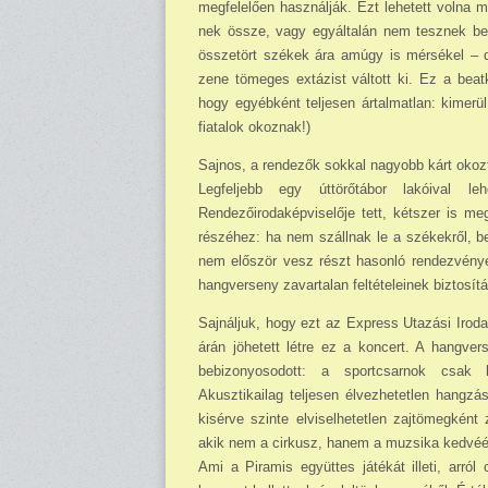
megfelelően használják. Ezt lehetett volna 
nek össze, vagy egyáltalán nem tesznek be 
összetört székek ára amúgy is mérsékel – de
zene tö­meges extázist váltott ki. Ez a bea
hogy egyébként teljesen ártalmat­lan: kimer
fiatalok okoznak!)
Sajnos, a rendezők sokkal nagyobb kárt okoz­
Legfeljebb egy úttö­rőtábor lakóival
Rendezőirodaképviselője tett, kétszer is me
részéhez: ha nem szállnak le a szé­kekről, b
nem először vesz részt hasonló rendezvényeke
hangverseny zavartalan feltételeinek biztosít
Sajnáljuk, hogy ezt az Express Utazási Irod
árán jöhetett létre ez a koncert. A hangver
bebizonyo­sodott: a sportcsarnok csak b
Akusztikailag teljesen élvezhetet­len hangzás
kisérve szinte elviselhe­tetlen zajtömegkén
akik nem a cirkusz, hanem a muzsika kedvé­ér
Ami a Piramis együttes játékát illeti, arró