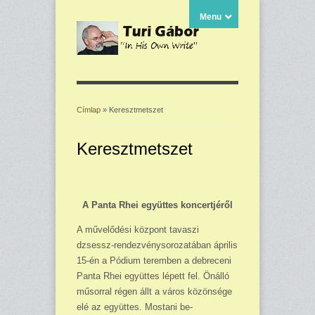
Menu
Címlap
» Keresztmetszet
Jelenlegi hely
Keresztmetszet
A Panta Rhei együttes koncertjéről
A művelődési központ ta­vaszi
dzsessz-rendezvénysorozatában április
15-én a Pódium teremben a debre­ceni
Panta Rhei együttes lépett fel. Önálló
műsorral régen állt a város közönsége
elé az együttes. Mostani be­