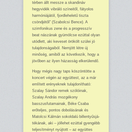
térben állt messze a skandináv
hegyvidék vibrá­ló színeitől, fátyolos
harmó­niájától, fjordleheletű tiszta
csöndjétől” (Szabolcsi Ben­ce). A
szimfonikus zene és a progresszív
beat nászának gyümölcse ezúttal olyan
utódlett, aki keveset örökölt szü­lei jó
tulajdonságaiból. Nemjött létre új
minőség, ami­ből az következik, hogy a
jövőben az ilyen házasság elkerülendő.
Hogy mégis nagy taps kö­szöntötte a
koncert végén az együttest, az a már
említett erényeknek tulajdonítható:
Szalay Sándor remek szólói­nak,
Szalay András mozgé­kony
basszusfutamainak, Bé­ke Csaba
erőteljes, pontos dobolásának és
Matolcsi Kál­mán sokoldalú billentyűsjá­
tékának, aki – jóllehet ezút­tal gyengébb
teljesítményt nyújtott – az együttes