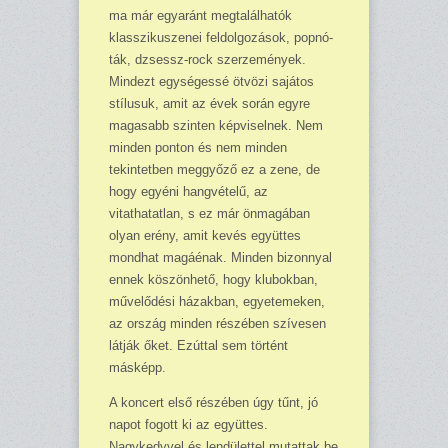
ma már egy­aránt megtalálhatók
klasszi­kuszenei feldolgozások, popnó­
ták, dzsessz-rock szerzemények.
Mindezt egységessé öt­vözi sajátos
stílusuk, amit az évek során egyre
magasabb szinten képviselnek. Nem
minden ponton és nem minden
tekintetben meggyőző ez a zene, de
hogy egyéni hangvételű, az
vitathatatlan, s ez már ön­magában
olyan erény, amit kevés együttes
mondhat ma­gáénak. Minden bizonnyal
ennek köszönhető, hogy klu­bokban,
művelődési házak­ban, egyetemeken,
az ország minden részében szívesen
látják őket. Ezúttal sem történt
másképp.
A koncert első részében úgy tűnt, jó
napot fogott ki az együttes.
Nagykedvvel és lendülettel mu­tattak be