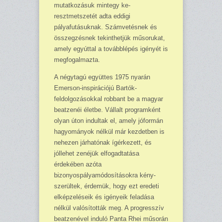
mutatkozásuk mintegy ke­
resztmetszetét adta eddigi
pályafutásuknak. Számvetés­nek és
összegzésnek tekint­hetjük műsorukat,
amely egyúttal a továbblépés igé­nyét is
megfogalmazta.
A négytagú együttes 1975 nyarán
Emerson-inspirációjú Bartók-
feldolgozásokkal rob­bant be a magyar
beatzenéi életbe. Vállalt programként
olyan úton indultak el, amely jóformán
hagyo­mányok nél­kül már kezdetben is
nehe­zen járhatónak ígérkezett, és
jóllehet zenéjük elfogad­tatása
érdekében azóta
bizonyospályamódosításokra kény­
szerültek, érdemük, hogy ezt eredeti
elképzeléseik és igé­nyeik feladása
nélkül valósí­tották meg. A progresszív
beatzenével induló Panta Rhei műsorán