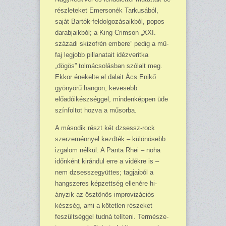
részleteket Emersonék Tarkusából,
saját Bartók-feldolgozásaikból, popos
darab­jaikból; a King Crimson „XXI.
századi skizofrén embere” pedig a mű­
faj legjobb pillanatait idézveritka
„dögös” tolmácsolásban szólalt meg.
Ekkor énekelte el dalait Ács Enikő
gyönyörű hangon, kevesebb
előadóikészséggel, mindenképpen üde
színfoltot hozva a mű­sorba.
A második részt két dzsessz-rock
szerzeménnyel kezdték – különösebb
izga­lom nélkül. A Panta Rhei – noha
időnként kirándul erre a vidékre is –
nem dzsessz­együttes; tagjaiból a
hang­szeres képzettség ellenére hi­
ányzik az ösztönös imp­rovizációs
készség, ami a kötetlen részeket
feszültséggel tudná telíteni. Természe­