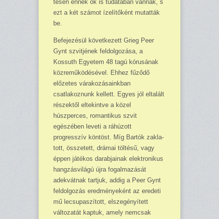
tesen ennek ők is tudatában vannak, s
ezt a két számot ízelítőként mutatták
be.
Befejezésül következett Grieg Peer
Gynt szvitjének feldolgozása, a
Kossuth Egyetem 48 tagú kórusának
közreműködésével. Ehhez fűződő
előzetes várakozá­sainkban
csatlakoznunk kel­lett. Egyes jól eltalált
ré­szektől eltekintve a közel
húszperces, romantikus szvit
egészében leveti a ráhúzott
progresszív köntöst. Míg Bartók zakla­
tott, összetett, drámai töltésű, vagy
éppen játékos darab­jainak elektronikus
hangzásvilágú újra fogalmazását
adekvátnak tartjuk, addig a Peer Gynt
feldolgozás ered­ményeként az eredeti
mű lecsupaszított, elszegényített
változatát kaptuk, amely nemcsak