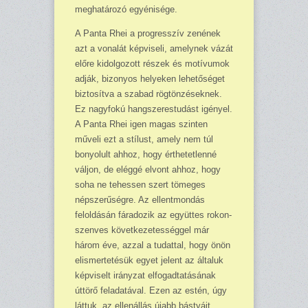
meg­határozó egyénisége.
A Panta Rhei a progresszív zenének
azt a vonalát képviseli, amelynek vázát
előre kidolgozott részek és motívumok
adják, bizonyos helyeken lehetőséget
bizto­sítva a szabad rögtönzések­nek.
Ez nagyfokú hangszerestudást igényel.
A Panta Rhei igen magas szinten
műveli ezt a stílust, amely nem túl
bonyolult ahhoz, hogy érthetetlenné
váljon, de eléggé elvont ahhoz, hogy
soha ne tehessen szert tö­meges
népszerűségre. Az el­lentmondás
feloldásán fára­dozik az együttes rokon­
szenves következetességgel már
három éve, azzal a tu­dattal, hogy önön
elismer­tetésük egyet jelent az álta­luk
képviselt irányzat elfo­gadtatásának
úttörő felada­tával. Ezen az estén, úgy
láttuk, az ellenállás újabb bástyáit