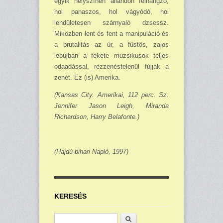
egyik helyszínen állandón felhangzó,
hol pana­szos, hol vágyódó, hol
lendületesen szárnyaló dzsessz.
Miközben lent és fent a manipuláció és
a brutalitás az úr, a füstös, zajos
lebujban a fekete muzsikusok teljes
odaadással, rezzenés­telenül fújják a
zenét. Ez (is) Amerika.
(Kansas City. Amerikai, 112 perc. Sz:
Jennifer Jason Leigh, Miranda
Richardson, Harry Belafonte.)
(Hajdú-bihari Napló, 1997)
KERESÉS
Keresés