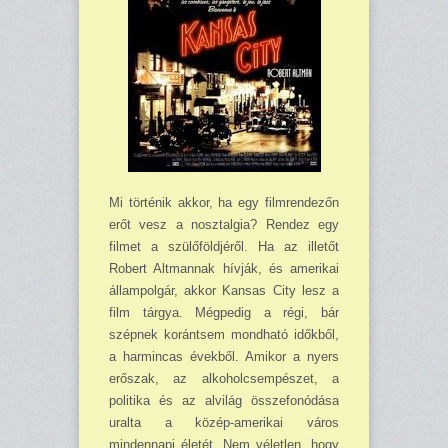
Mi történik akkor, ha egy filmrendezőn
erőt vesz a nosztalgia? Rendez egy
filmet a szülő­földjéről. Ha az illetőt
Robert Altmannak hívják, és amerikai
állampolgár, akkor Kansas City lesz a
film tárgya. Mégpedig a régi, bár
szépnek korántsem mondható időkből,
a harmincas évekből. Amikor a nyers
erőszak, az alkoholcsempészet, a
politika és az alvilág összefo­nódása
uralta a közép-amerikai város
mindennapi életét. Nem véletlen, hogy