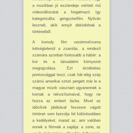
a mozikban jó esztendeje vetített mű
videováltozatat a forgalmazó így
kategorizálta: gengszter­film. Nyilván
lesznek, akik ennyit dekódolnak a
történetből.
A komoly film vezérmotívuma
kétségtelenül a zsarolás, a rendező
számára azonban fontosabb a háttér: a
kor és a társadalmi környezet
megrajzolása. Ezt érzékletes
pontossággal teszi, csak hát elég szép
számú amerikai sztori pergett már le a
magyar mozik vásznain ugyanennek a
kornak a rekvizítumaival, hogy ne
hozza az embert lázba. Mivel az
idősíkok játékával feszesre vágott
történet sem borzolja fel különösebben
a kedélyeket, marad az, ami valóban
ennek a filmnek a sajátja: a zene, az