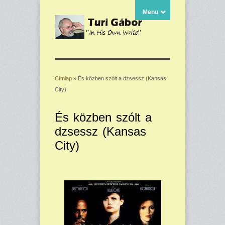
Menu
Címlap
» És közben szólt a dzsessz (Kansas
City)
Jelenlegi hely
És közben szólt a
dzsessz (Kansas
City)