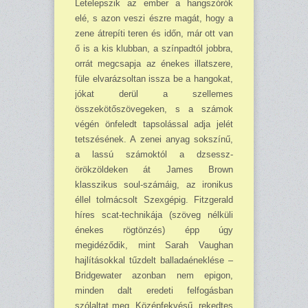
Letelepszik az ember a hangszórók
elé, s azon veszi észre magát, hogy a
zene átrepíti teren és időn, már ott van
ő is a kis klubban, a színpadtól jobbra,
orrát megcsapja az énekes illatszere,
füle elvarázsoltan issza be a hangokat,
jókat derül a szellemes
összekötőszövegeken, s a számok
végén önfeledt tapsolással adja jelét
tetszésének. A zenei anyag sokszínű,
a lassú számoktól a dzsessz-
örökzöldeken át James Brown
klasszikus soul-számáig, az ironikus
éllel tolmácsolt Szexgépig. Fitzgerald
híres scat-technikája (szöveg nélküli
énekes rögtönzés) épp úgy
megidéződik, mint Sarah Vaughan
hajlításokkal tűzdelt balladaéneklése –
Bridgewater azonban nem epigon,
minden dalt eredeti felfogásban
szólaltat meg. Középfekvésű, rekedtes