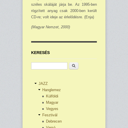
széles skáláját járja be. Az 1995-ben
rögzített anyag csak 2000-ben került
CD-re; volt ideje az érlelődésre. (Enja)
(Magyar Nemzet, 2000)
KERESÉS
Keresés
JAZZ
Hanglemez
Külföldi
Magyar
Vegyes
Fesztivál
Debrecen
Varsó