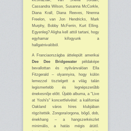
Cassandra Wilson, Susanna McCorkle,
Diana Krall, Diana Reeves, Nnenna
Freelon, van Jon Hendricks, Mark
Murphy, Bobby McFerrin, Kurt Elling.
Egyenleg? Aligha kell attól tartani, hogy
egyhamar kifogyunk a
hallgatnivalóból.
A Franciaországba áttelepült amerikai
Dee Dee Bridgewater
példaképe
bevallottan és nyilvánvalóan Ella
Fitzgerald – olyannyira, hogy külön
lemezzel tisztelgett a világ talán
legismertebb és legnépszerűbb
énekesnője előtt. Újabb albuma, a "Live
at Yoshi's" koncertfelvétel: a kaliforniai
Oakland város híres klubjában
rögzítették. Zongora/orgona, bőgő, dob,
énekhang – a hangszerkészlet
minimális, a hatás mégis átütő.