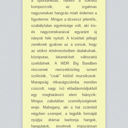
a spontaneitás, hanem a sokrétű
kompozíciók, az izgalmas
nagyzenekari hangzás miatt érdemes a
figyelemre. Mingus a dzsessz jelentős,
szabálytalan egyénisége volt, aki kis-
és nagyzenekaraival egyaránt új
irányok felé nyitott. A kísérleti jellegű
zenéknek gyakran az a sorsuk, hogy
az utókor értelmezésében átalakulnak,
középutas, lekerekített változattá
szelidülnek. A WDR Big Bandben
nincsenek nemzetközileg ismert
szólisták, "csak" kitűnő muzsikusok.
Manapság ritkaságszámba menően
csiszolt, nagy ívű előadásmódjukból
egy meghatározó elem hiányzik:
Mingus zabolátlan személyiségének
ereje. Mahogany, aki a hat számból
négyben szerepel, a legjobb formáját
nyújtja: drámai baritonja hangok,
hangulatok, érzelmek impozánsan