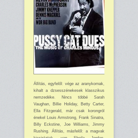
Állítás, egyfelől: vége az aranykornak,
kihalt a dzsesszénekesek klasszikus
nemzedéke. Nincs többé Sarah
Vaughan, Billie Holiday, Betty Carter,
Ella Fitzgerald, már csak korongról
énekel Louis Armstrong, Frank Sinatra,
Billy Eckstine, Joe Williams, Jimmy
Rushing. Állítás, másfelől: a magvak
kicsiráztak, van Sheila Jordan,