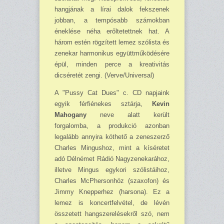
hangjának a lírai dalok fekszenek
jobban, a tempósabb számokban
éneklése néha erőltetettnek hat. A
három estén rögzített lemez szólista és
zenekar harmonikus együttműködésére
épül, minden perce a kreativitás
dicséretét zengi. (Verve/Universal)
A "Pussy Cat Dues" c. CD napjaink
egyik férfiénekes sztárja,
Kevin
Mahogany
neve alatt került
forgalomba, a produkció azonban
legalább annyira köthető a zeneszerző
Charles Mingushoz, mint a kíséretet
adó Délnémet Rádió Nagyzenekarához,
illetve Mingus egykori szólistáihoz,
Charles McPhersonhöz (szaxofon) és
Jimmy Knepperhez (harsona). Ez a
lemez is koncertfelvétel, de lévén
összetett hangszerelésekről szó, nem