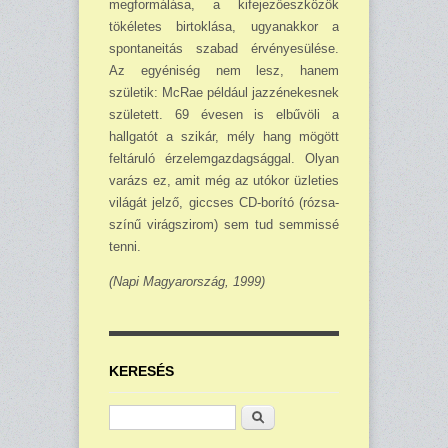
megformálása, a kifeje­zőeszközök
tökéletes birtoklása, ugyanakkor a
spontaneitás sza­bad érvényesülése.
Az egyéni­ség nem lesz, hanem
születik: McRae például jazzénekesnek
született. 69 évesen is elbűvöli a
hallgatót a szikár, mély hang mögött
feltáruló érzelemgazdag­sággal. Olyan
varázs ez, amit még az utókor üzleties
világát jelző, giccses CD-borító (rózsa­
színű virágszirom) sem tud sem­missé
tenni.
(Napi Magyarország, 1999)
KERESÉS
Keresés