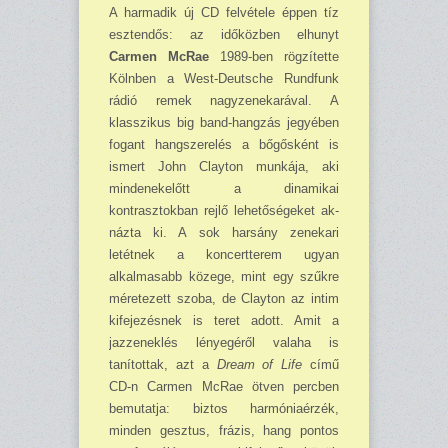
A harmadik új CD felvétele éppen tíz
esztendős: az időköz­ben elhunyt
Carmen McRae
1989-ben rögzítette
Kölnben a West-Deutsche Rundfunk
rádió remek nagyzenekarával. A
klasszikus big band-hangzás je­gyében
fogant hangszerelés a bőgősként is
ismert John Clayton munkája, aki
minde­nekelőtt a dinamikai
kontrasztokban rejlő lehetőségeket ak­
názta ki. A sok harsány zenekari
letétnek a koncertterem ugyan
alkalmasabb köze­ge, mint egy szűkre
méretezett szoba, de Clayton az intim
kifejezésnek is teret adott. Amit a
jazzeneklés lénye­géről valaha is
tanítottak, azt a
Dream of Life
című
CD-n Car­men McRae ötven percben
be­mutatja: biztos harmóniaérzék,
minden gesztus, frázis, hang pontos