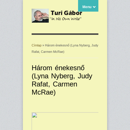
Menu
Címlap
» Három énekesnő (Lyna Nyberg, Judy
Rafat, Carmen McRae)
Jelenlegi hely
Három énekesnő
(Lyna Nyberg, Judy
Rafat, Carmen
McRae)