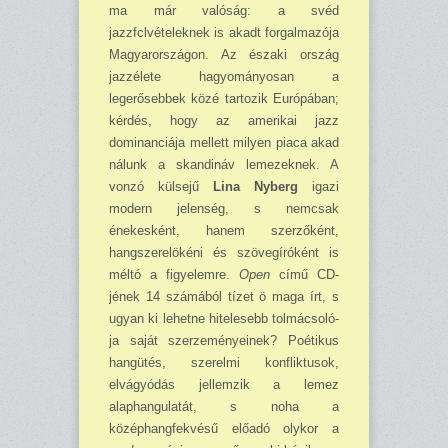
ma már valóság: a svéd
jazzfclvételeknek is akadt forgalmazója
Magyarországon. Az északi ország
jazzélete ha­gyományosan a
legerősebbek közé tartozik Európában;
kérdés, hogy az amerikai jazz
dominan­ciája mellett milyen piaca akad
nálunk a skandináv lemezeknek. A
vonzó külsejű
Lina Nyberg
igazi
modern jelenség, s nem­csak
énekesként, hanem szerző­ként,
hangszerelökéni és szöveg­íróként is
méltó a figyelemre.
Open
című CD-
jének 14 számá­ból tízet ö maga írt, s
ugyan ki lehetne hitelesebb tolmácsoló­
ja saját szerzeményeinek? Poéti­kus
hangütés, szerelmi konflik­tusok,
elvágyódás jellemzik a le­mez
alaphangulatát, s noha a
középhangfekvésű előadó olykor a