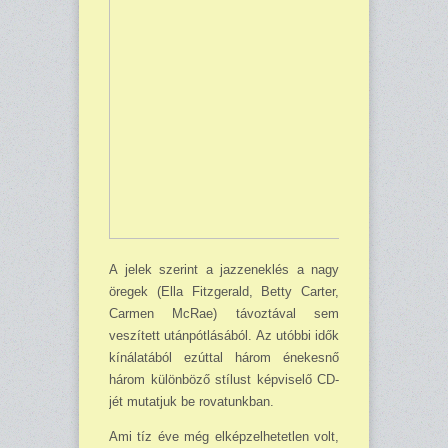
A jelek szerint a jazzeneklés a nagy
öregek (Ella Fitzgerald, Betty Carter,
Carmen McRae) távoztával sem
veszített után­pótlásából. Az utóbbi idők
kíná­latából ezúttal három énekesnő
három különböző stílust képvi­selő CD-
jét mutatjuk be rova­tunkban.
Ami tíz éve még elképzelhetetlen volt,