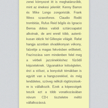
zenei környezet itt is meghatározóbb,
mint az énekesi jelenlét: Kenny Barron
és Mike Longo zongoris­ták. Frank
Wess szaxofonos. Claudio Roditi
trombitás, Rufus Reid bőgős és Ignacio
Berroa dobos valódi sztárcsapatot
alkot­nak, de ami ennél több, autenti­
kusan idézik fel Gillespie vilá­gát. Rafat
hangja azonban olva­dékonyan vékony,
falzettje a magas fekvésben erőltetett,
f'razírozása sem mindenben felel meg
a vérbeli jazzénekléshez fű­ződő
képzeteknek. Ugyan­akkor kétségtelen,
érzi a stílust, a bo­nyolult témákban is
együtt van a hangszerekkel, és még
lendüle­tes, szöveg nélküli rögtönzések­
re is vállalkozik. Ezek a képes­ségek
teszik ezt a több vonatko­zásában
nóvum CD-t tiszteletre méltó
vállalkozássá.