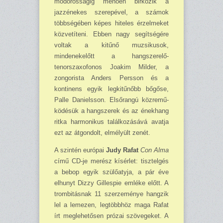
modorosságig menően bir­kózik a
jazzénekes szerepével, a számok
többségében képes hite­les érzelmeket
közvetíteni. Eb­ben nagy segítségére
voltak a ki­tűnő muzsikusok,
mindenekelőtt a hangszerelő-
tenorszaxofonos Joakim Milder, a
zongorista Anders Persson és a
kontinens egyik legkitűnőbb bőgőse,
Palle Danielsson. Elsőrangú közremű­
ködésük a hangszerek és az énekhang
ritka harmonikus talál­kozásává avatja
ezt az átgondolt, elmélyült zenét.
A szintén európai
Judy Rafat
Con Alma
című CD-je merész kísérlet: tisztelgés
a bebop egyik szülőatyja, a pár éve
elhunyt Dizzy Gillespie emléke előtt. A
trombitásnak 11 szerze­ménye hangzik
lel a lemezen, legtöbbhöz maga Rafat
írt meglehető­sen prózai szövegeket. A