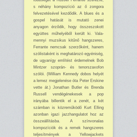
s néhány kom­pozíció az ő zongora
felvezetésével kezdő­dik. A blues és a
gospel hatását is mutató zenei
anyagon érző­dik, hogy összeszokott
együttes műhelyéből került ki. Vala­
mennyi muzsikus kitűnő hang­szeres,
Ferrante nemcsak szer­zőként, hanem
szólistaként is meghatározó egyéniség,
de ugyanígy említést érdemelnek Bob
Mintzer szoprán- és tenor­szaxofon
szólói. (William Ken­nedy dobos helyét
a lemez meg­jelenése óta Peter Erskine
vette át.) Jonathan Butler és Brenda
Russell vendégénekesek a pop
irányába billentik el a ze­nét, a két
számban is közremű­ködő Kurt Elling
azonban igazi jazzhangulatot hoz az
összeállításba. A színvonalas
kompozíciók és a remek hangszeres
teljesítmények a Yellowjackets