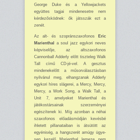
George Duke és a Yellowjackets
együttes tagjai mindenesetre nem
kérdezősködnek: ők játsszák ezt a
zenét.
Az alt- és szopránszaxofonos
Eric
Marienthal
a soul jazz egykori neves
képviselője, az altszaxofo­nos
Cannonball Adderly előtt tiszteleg Walk
Tall című CD-jé-vel. A gesztus
mindenekelőtt a műsorválasztásban
nyilvánul meg, elhangzanak Adderly
egy­kori híres slágerei, a Mercy, Mercy,
Mercy, a Work Song, a Walk Tall, a
Unit 7, amelyeket Marienthal és
játékostársainak szerzeményei
egészítenek ki. Míg azonban a néhai
szaxofonos előadásmódján kevésbé
ihletett pillanataiban is átsütött az
egyé­niség, a hangszerét amúgy ügye­
sen kezelő Marienthal lemeze nem