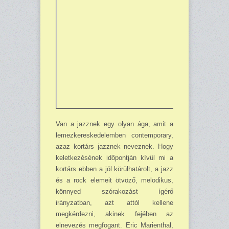
Van a jazznek egy olyan ága, amit a
lemezkereskedelem­ben contemporary,
azaz kortárs jazznek neveznek. Hogy
ke­letkezésének időpontján kívül mi a
kortárs ebben a jól körülha­tárolt, a jazz
és a rock elemeit ötvöző, melodikus,
könnyed szórakozást ígérő
irányzatban, azt attól kellene
megkérdezni, akinek fejében az
elnevezés megfogant. Eric Marienthal,