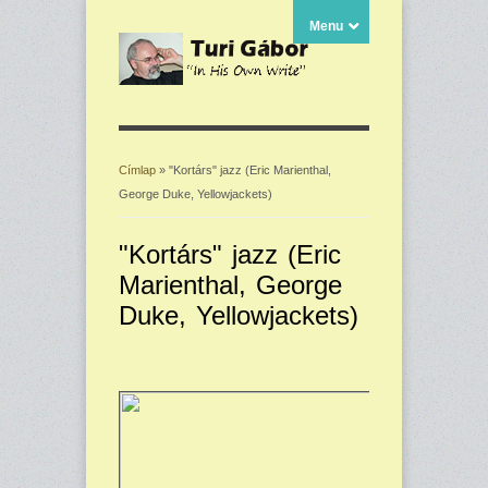
Menu
Címlap
» "Kortárs" jazz (Eric Marienthal,
George Duke, Yellowjackets)
Jelenlegi hely
"Kortárs" jazz (Eric
Marienthal, George
Duke, Yellowjackets)