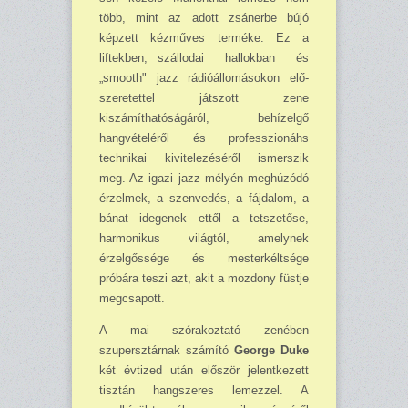
több, mint az adott zsánerbe bújó
képzett kézműves terméke. Ez a
liftekben, szállo­dai hallokban és
„smooth" jazz rádióállomásokon elő­
szeretettel játszott zene
kiszámíthatóságáról, behí­zelgő
hangvételéről és professzionáhs
technikai kivitelezésé­ről ismerszik
meg. Az igazi jazz mélyén meghúzódó
ér­zelmek, a szenvedés, a fájdalom, a
bánat idegenek ettől a tetszetőse,
harmonikus világtól, amelynek
érzelgőssége és mesterkéltsége
próbára teszi azt, akit a mozdony füstje
megcsapott.
A mai szórakoztató zenében
szupersztárnak számító
George Duke
két évtized után először jelentkezett
tisztán hangszeres lemezzel. A