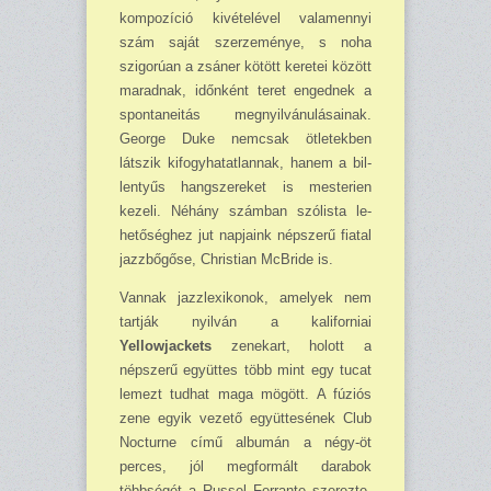
kompozíció kivételével valamennyi
szám saját szerzeménye, s noha
szigorúan a zsáner kötött keretei között
maradnak, időnként teret engednek a
spontaneitás meg­nyilvánulásainak.
George Duke nemcsak ötletekben
látszik ki­fogyhatatlannak, hanem a bil­
lentyűs hangszereket is meste­rien
kezeli. Néhány számban szólista le­
hetőséghez jut napjaink nép­szerű fiatal
jazzbőgőse, Christian McBride is.
Vannak jazzlexikonok, amelyek nem
tartják nyilván a kaliforniai
Yellowjackets
zene­kart, holott a
népszerű együttes több mint egy tucat
lemezt tud­hat maga mögött. A fúziós
zene egyik vezető együttesének Club
Nocturne című albumán a négy-öt
perces, jól megformált darabok
többségét a Russel Ferrante szerezte,