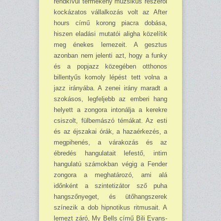
rendkívül termé­keny muzsikus részéről
kockázatos vállalkozás volt az After
hours című korong piacra dobása,
hiszen eladási mutatói aligha közelítik
meg énekes le­mezeit. A gesztus
azonban nem jelenti azt, hogy a funky
és a popjazz közegében otthonos
billentyűs komoly lépést tett volna a
jazz irányába. A ze­nei irány maradt a
szokásos, leg­feljebb az emberi hang
helyett a zongora intonálja a kerekre
csi­szolt, fülbemászó témákat. Az esti
és az éjszakai órák, a haza­érkezés, a
megpihenés, a vára­kozás és az
ébredés hangulatait lefestő, intim
hangulatú számokban végig a Fender
zon­gora a meghatározó, ami alá
időnként a szintetizátor sző puha
hangszőnyeget, és ütő­hangszerek
színezik a dob hip­notikus ritmusait. A
lemezt záró, My Bells című Bili Evans-