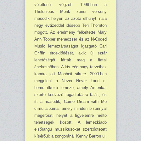
véletlenül vég­zett 1998-ban a
Thelonious Monk zenei verseny
második helyén az azóta elhunyt, nála
négy évtizeddel idősebb Teri Thornton
mögött. Az eredmény felkeltette Mary
Ann Topper menedzser és az N-Coded
Music lemeztársaságot igazgató Carl
Griffin érdeklődését, akik új sztár
lehetőségét látták meg a fiatal
énekesnőben. A kis cég nagy terveihez
kapóra jött Monheit sikere. 2000-ben
megjelent a Never Never Land c.
bemutatkozó lemeze, amely Amerika-
szerte kedvező fogadtatásra talált, és
itt a második, Come Dream with Me
című albuma, amely minden bizonnyal
megerősíti helyét a figyelemre méltó
tehetségek között. A lemezkiadó
elsőrangú muzsikusokat szerződtetett
kísérőül: a zongoránál Kenny Barron ül,