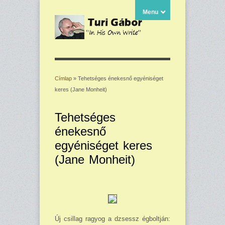
Menu
Címlap
» Tehetséges énekesnő egyéniséget
keres (Jane Monheit)
Jelenlegi hely
Tehetséges
énekesnő
egyéniséget keres
(Jane Monheit)
Új csillag ragyog a dzsessz égboltján: