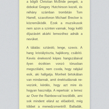
a bőgőt Christian McBride pengeti, a
dobokat Gregory Hutchinson kezeli, és
néhány számban trombitán Tom
Harrell, szaxofonon Michael Brecker is
közreműködik. Ezek a muzsikusok
nem azon a szinten vannak, hogy kellő
díjazásért akárki lemezéhez adnák a
nevüket.
A tálalás: sztároló, lenge, szexis. A
hang: kristálytiszta, hajlékony, csábító.
Kevés éne­kesnő képes hangszálaival
ilyen érzékien vonzó tónusban
megszólalni, nem csoda, hogy rabjául
esik, aki hallgatja. Monheit birtokában
van mindannak, amit énektudásnak ne­
ve­zünk, kérdés, hogy azt mire és
hogyan használja. A repertoár: a lemez
az Over the Rain­bow-val kezdődik, ami
sok mindent elárul az előadóról, még
többet a menedzs­mentről. Balladák,