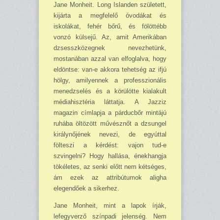
Jane Monheit. Long Islanden született,
kijárta a megfelelő óvodákat és
iskolákat, fehér bőrű, és fölöttébb
vonzó külsejű. Az, amit Ameriká­ban
dzsesszközegnek nevezhetünk,
mostanában azzal van elfoglalva, hogy
eldöntse: van-e akkora tehetség az ifjú
hölgy, amilyennek a professzionális
menedzselés és a körülötte ki­alakult
médiahisztéria láttatja. A Jazziz
magazin címlapja a párducbőr mintájú
ruhába öl­tözött művésznőt a dzsungel
királynőjének nevezi, de egyúttal
fölteszi a kérdést: vajon tud-e
szvingelni? Hogy hallása, énekhangja
tökéletes, az senki előtt nem kétséges,
ám ezek az attribútumok aligha
elegendőek a sikerhez.
Jane Monheit, mint a lapok írják,
lefegyverző színpadi jelenség. Nem