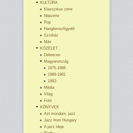
KULTÚRA
Klasszikus zene
Népzene
Pop
Hanglemezfigyelő
Színház
Más
KÖZÉLET
Debrecen
Magyarország
1975-1988
1989-1991
1992-
Média
Világ
Fotó
KÖNYVEK
Azt mondom, jazz
Jazz from Hungary
A jazz ideje