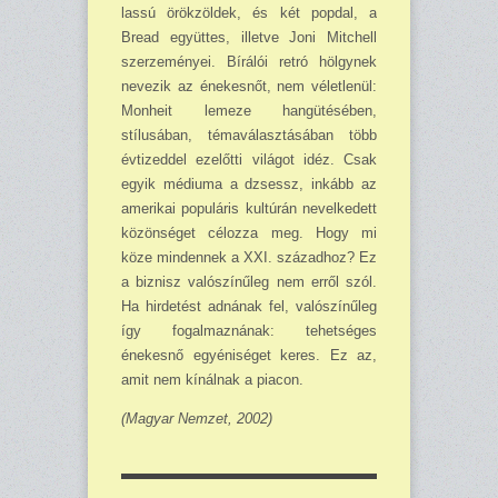
lassú örökzöldek, és két popdal, a
Bread együttes, illetve Joni Mitchell
szer­zeményei. Bírálói retró hölgynek
nevezik az énekesnőt, nem véletlenül:
Monheit lemeze hangütésében,
stílusában, témaválasztásában több
évtizeddel ezelőtti világot idéz. Csak
egyik médiuma a dzsessz, inkább az
amerikai populáris kultúrán nevelkedett
közön­séget célozza meg. Hogy mi
köze mindennek a XXI. századhoz? Ez
a biznisz valószínűleg nem erről szól.
Ha hirdetést adnának fel, valószínűleg
így fogalmaznának: tehetséges
énekesnő egyéniséget keres. Ez az,
amit nem kínálnak a piacon.
(Magyar Nemzet, 2002)