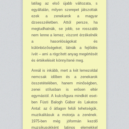
latilag az első újabb válto­zata, s
egyáltalán, mi­lyen szerepet játszottak
ezek a zenekarok a magyar
dzsesszéletben. Attól per­sze, ha
megtudhatnák, se jobb, se rosszabb
nem len­ne a lemez, viszont érzékelnék
a hasonlóságo­kat és
különbözőségeket, látnák a fejlődés
ívét – ami a rögzített anyag meg­értését
és értékelését könnyítené meg.
Annál is inkább, mert a két lemezoldal
nemcsak időben és a zenekarok
összetételében, hanem minő­ségben,
zenei stílusban is erősen eltér
egymástól. A kulcsfigura mindkét eset­
ben Füsti Balogh Gábor és Lakatos
Antal: az ő átlagon felüli tehetségük,
muzikali­tásuk a motorja a zenének.
1975-ben még jóformán kez­dő
muzsikusokként latinos elemekkel