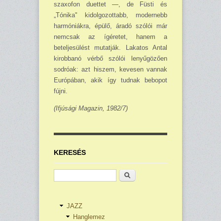
szaxo­fon duettet —, de Füsti és
„Tónika" kidolgozottabb, modernebb
harmóniákra, épülő, áradó szólói már
nemcsak az ígéretet, hanem a
beteljesülést mutatják. Lakatos Antal
kirobbanó vérbő szólói lenyűgözően
sodróak: azt hiszem, keve­sen vannak
Európában, akik így tudnak bebopot
fújni.
(Ifjúsági Magazin, 1982/7)
KERESÉS
Keresés
JAZZ
Hanglemez