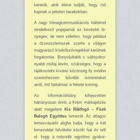
ke­resik, akik eleve tudják, hogy mit
kapnak a jeltelen tasakokban.
A nagy tömegkommuni­kációs háttérrel
rendelkező popiparnál ez kevésbé lé­
nyeges; de nem véletlen, hogy például
a dzsesszlemezek szerte a világon
ma­gyarázó kísérőszövegekkel kerülnek
forgalomba. Bo­nyolultabb s változéko­
nyabb műfaj lévén, szüksé­ges, hogy a
tájékozódni kí­vánó közönség ily módon
szerezhessen bővebb isme­reteket
arról, mit tartal­maz a fekete korong.
Az információhiány kife­jezetten
hátrányosan érinti a Krém márkajelzés
alatt megjelent
Kis Rákfogó – Füsti
Balogh Együttes
le­mezét. Az átlagos
lemezvá­sárló aligha tudja, hogy a két
lemezoldal felvételei kö­zött hat év telt
el, hogy a második együttes gyakor­