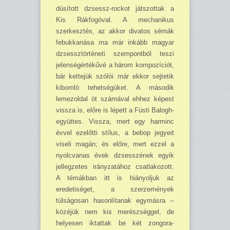
dúsított dzsessz-rockot játszottak a
Kis Rák­fogóval. A mechanikus
szerkesztés, az akkor diva­tos sémák
febukkanása ma már inkább magyar
dzsessztörténeti szempontból te­szi
jelenségértékűvé a há­rom kompozíciót,
bár kette­jük szólói már ekkor sej­tetik
kibomló tehetségüket. A második
lemezoldal öt számával ehhez képest
vissza is, előre is lépett a Füs­ti Balogh-
együttes. Vissza, mert egy harminc
évvel ez­előtti stílus, a bebop jegyeit
viseli magán; és előre, mert ezzel a
nyolcvanas évek dzsesszének egyik
jel­legzetes irányzatához csat­lakozott.
A témákban itt is hiányoljuk az
eredetiséget, a szerzemények
túlságosan hasonlítanak egymásra –
közéjük nem kis merész­séggel, de
helyesen iktat­tak be két zongora-