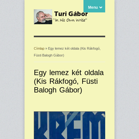
Menu
Címlap
» Egy lemez két oldala (Kis Rákfogó,
Füsti Balogh Gábor)
Jelenlegi hely
Egy lemez két oldala
(Kis Rákfogó, Füsti
Balogh Gábor)