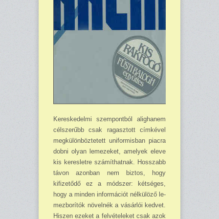
Kereskedelmi szempontból alighanem
célszerűbb csak ragasztott címkével
megkü­lönböz­tetett uniformisban piacra
dobni olyan lemeze­ket, amelyek eleve
kis ke­resletre számíthatnak. Hosszabb
távon azonban nem biztos, hogy
kifizető­dő ez a módszer: kétséges,
hogy a minden információt nélkülöző le­
mezborítók növelnék a vásárlói kedvet.
Hiszen ezeket a felvételeket csak azok