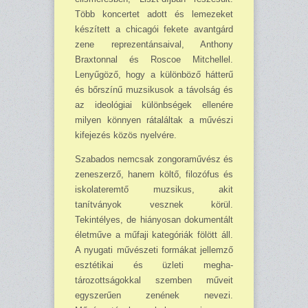
Több koncertet adott és lemezeket
készített a chicagói fekete avantgárd
zene reprezentánsaival, An­thony
Braxtonnal és Roscoe Mitchellel.
Lenyűgöző, hogy a különböző hátterű
és bőrszínű muzsikusok a távolság és
az ideológiai különbségek ellenére
milyen könnyen rátaláltak a mű­vészi
kifejezés közös nyelvére.
Szabados nemcsak zongoraművész és
zeneszerző, hanem költő, filozófus és
iskolateremtő muzsikus, akit
tanítványok vesznek körül.
Tekintélyes, de hiányosan dokumentált
életműve a műfaji kategóriák fölött áll.
A nyugati művészeti formákat jellemző
esztétikai és üzleti megha­
tározottságokkal szemben műveit
egyszerűen zenének nevezi.