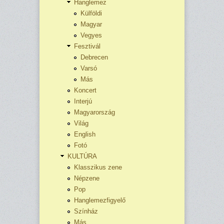
Hanglemez
Külföldi
Magyar
Vegyes
Fesztivál
Debrecen
Varsó
Más
Koncert
Interjú
Magyarország
Világ
English
Fotó
KULTÚRA
Klasszikus zene
Népzene
Pop
Hanglemezfigyelő
Színház
Más