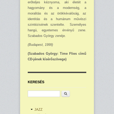
erőteljes kéznyoma, aki életét a
hagyomány és a modernség, a
moralitás és az örökkévalóság, az
identitás és a humánum művészi
szintézisének szentelte. Személyes
hangú, egyetemes érvényű zene.
Szabados György zenéje.
(Budapest, 1999)
(Szabados György: Time Flies című
CD-jének kísérőszövege)
KERESÉS
Keresés
JAZZ