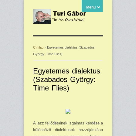
Menu
Címlap
» Egyetemes dialektus (Szabados
György: Time Flies)
Jelenlegi hely
Egyetemes dialektus
(Szabados György:
Time Flies)
A jazz fejlődésének izgalmas kérdése a
különböző dialektusok hozzájárulása