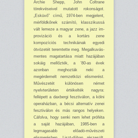
Archie Shepp, John Coltrane
törekvéseivel mutatott rokonságot.
„Esküvő” című, 1974-ben megjelent,
mérföldkőnek számító, klasszikussá
vált lemeze a magyar zene, a jazz im­
pro­vizáció és a kortárs zene
kompozíciós technikáinak egyedi
ötvözetét teremtette meg. Megal­ku­vás­
mentes magatartása miatt hazájában
sokáig mellőzték, a ’80-as évek
azonban meghozták neki a
megérdemelt nemzetközi elismerést.
Művészetét különösen német
nyelvterületen érté­kelték nagyra:
fellépett a daxbergi fesztiválon, a kölni
operaházban, a bécsi alternatív zenei
fesztiválon és más rangos helyeken.
Cáfolva, hogy senki nem lehet próféta
a saját hazájában, 1985-ben a
legmagasabb előadó-művészeti
elismerésben, Liszt-díjban részesült.