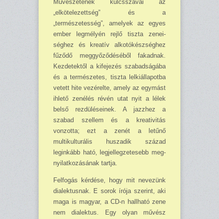
Művészetének kulcs­sza­vai az
„elkötelezettség” és a
„természetesség”, amelyek az egyes
ember legmélyén rejlő tiszta zene­i­
séghez és kreatív alkotókészséghez
fűződő meggyőződéséből fakadnak.
Kezdetektől a kifejezés sza­badságába
és a természetes, tiszta lelkiállapotba
vetett hite vezérelte, amely az egymást
ihlető zenélés révén utat nyit a lélek
belső rezdüléseinek. A jazzhez a
szabad szellem és a kre­ativitás
vonzotta; ezt a zenét a letűnő
multikulturális huszadik század
leginkább ható, legjel­legzetesebb meg­
nyilatkozásának tartja.
Felfogás kérdése, hogy mit nevezünk
dialektusnak. E sorok írója szerint, aki
maga is magyar, a CD-n hallható zene
nem dialektus. Egy olyan művész