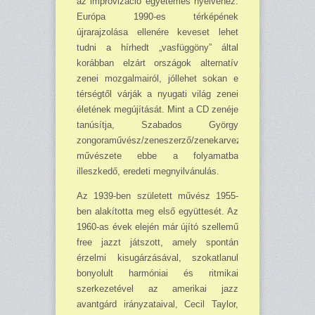
az impro­vizáció egyete­mes nyelvéhez.
Európa 1990-es térképének
újrarajzolása ellenére keveset lehet
tudni a hírhedt „vasfüggöny” által
korábban elzárt országok alternatív
zenei mozgalmairól, jól­lehet sokan e
térségtől várják a nyugati világ zenei
életének megújítását. Mint a CD zenéje
tanúsítja, Szabados György
zongoraművész/zeneszerző/zenekarvezető
művészete ebbe a folya­matba
illeszkedő, eredeti megnyilvánulás.
Az 1939-ben született művész 1955-
ben alakította meg első együttesét. Az
1960-as évek elején már újító szellemű
free jazzt játszott, amely spontán
érzelmi kisugárzásával, szokatlanul
bonyolult harmóniai és ritmikai
szerkezetével az amerikai jazz
avantgárd irányzataival, Cecil Taylor,