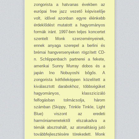
zon­gorista a hatvanas években az
európai free jazz vezető képviselője
volt, idővel azonban egyre élén­kebb
érdeklődést mutatott a hagyományos
formák iránt. 1997-ben teljes koncertet
szentelt Monk szerzeményeinek,
ennek anyaga szerepel a berlini és
brémai hangversenyeken rögzített CD-
n. Schlippenbach partnerei a fekete,
amerikai Sunny Murray dobos és a
japán Ino Nobu­yoshi bőgős. A
zongorista kétféleképpen közelített a
kiválasztott darabokhoz, többségüket
hagyományos, klasszicizáló
felfogásban tolmácsolja, három
számban (Skippy, Trinkle Tinkle, Light
Blue) viszont az eredeti
harmóniamenetektől elszakadva a
témák absztrahált, az atona­litásig jutó
továbbfejlesztésére törekedett. Monk