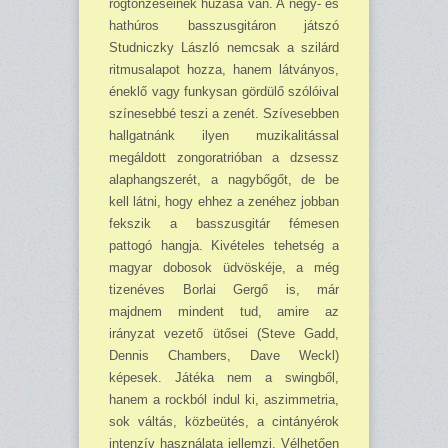
rögtönzéseinek húzása van. A négy- és
hathúros basszus­gitáron játszó
Studniczky László nemcsak a szilárd
ritmusalapot hozza, hanem látványos,
éneklő vagy funkysan gördülő szólóival
színesebbé teszi a zenét. Szívesebben
hallgatnánk ilyen muzikalitással
megáldott zongoratrióban a dzsessz
alaphangszerét, a nagybőgőt, de be
kell látni, hogy ehhez a zenéhez jobban
fekszik a basszusgitár fémesen
pattogó hangja. Kivé­teles tehetség a
magyar dobosok üdvöskéje, a még
tizenéves Borlai Gergő is, már
majdnem mindent tud, amire az
irányzat vezető ütősei (Steve Gadd,
Dennis Chambers, Dave Weckl)
képesek. Játéka nem a swingből,
hanem a rockból indul ki, aszimmetria,
sok váltás, közbe­ütés, a cintányérok
intenzív használata jellemzi. Vélhetően