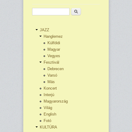
Keresés
JAZZ
Hanglemez
Külföldi
Magyar
Vegyes
Fesztivál
Debrecen
Varsó
Más
Koncert
Interjú
Magyarország
Világ
English
Fotó
KULTÚRA