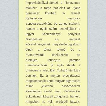
improvizációival ötvözi, a kilencvenes
években is tartja pozícióit az ifjabb
generáció körében. A lemezt
Kaltenecker nemcsak
zenekarvezetőként és zongoristaként,
hanem a nyolc szám szerzőjeként is
jegyzi. Szerzeményei bonyolult
felépítésűek, az irányzat
követelményei­nek megfelelően gyakran
élnek a téma-, tempó- és a
metrumváltás eszközeivel, és
erőteljes, többnyire páratlan
ütembeosztású (a nyitó darab a
címében is jelzi: Dal 7/8-ban) ritmikára
épülnek. Ez a mértani precizitással
megkomponált zene magyar együttesre
ritkán jellemző, összeszokott
előadásban szólal meg. Kaltenecker
sokoldalúan képzett zongorista, ha kell,
ritmusból, ha kell, érzésből játszik,