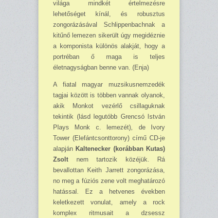
világa mindkét értelmezésre
lehetőséget kí­nál, és robusztus
zongorázásával Schlippenbachnak a
kitűnő lemezen sikerült úgy megidéznie
a komponista különös alakját, hogy a
portréban ő maga is teljes
életnagyságban benne van. (Enja)
A fiatal magyar muzsikusnemzedék
tagjai között is többen vannak olyanok,
akik Monkot vezérlő csillaguknak
tekintik (lásd legutóbb Grencsó István
Plays Monk c. lemezét), de Ivory
Tower (Elefántcsonttorony) című CD-je
alapján
Kaltenecker (korábban Kutas)
Zsolt
nem tar­tozik közéjük. Rá
bevallottan Keith Jarrett zongorázása,
no meg a fúziós zene volt meghatá­rozó
hatással. Ez a hetvenes években
keletkezett vonulat, amely a rock
komplex ritmusait a dzsessz