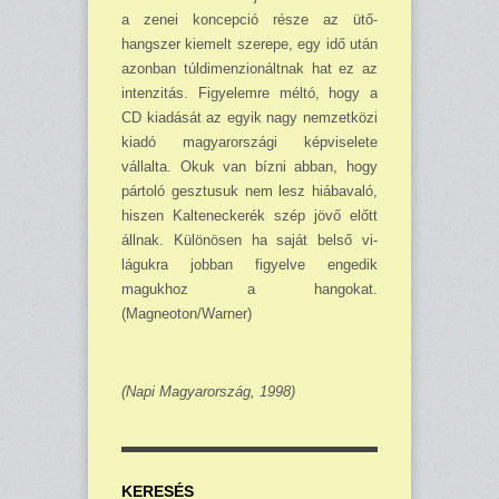
a zenei koncepció része az ütő­
hangszer kiemelt szerepe, egy idő után
azonban túldimen­zio­náltnak hat ez az
intenzitás. Fi­gyelemre méltó, hogy a
CD kiadását az egyik nagy nemzetközi
kiadó magyarországi képvise­lete
vállalta. Okuk van bízni abban, hogy
pártoló gesztusuk nem lesz hiábavaló,
hiszen Kalteneckerék szép jövő előtt
állnak. Különösen ha saját belső vi­
lágukra jobban figyelve engedik
magukhoz a hangokat.
(Magneoton/Warner)
(Napi Magyarország, 1998)
KERESÉS