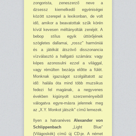
zongorista, zeneszerző neve a
dzsessz kiemelkedő egyéni­ségei
között szerepel a lexikonban, de volt
idő, amikor a beavatottak szűk körén
kívül kevesen méltányolták zenéjét. A
bebop stílus egyik úttörőjének
szögletes dallamai, „rossz" harmóniái
és a játékát átszövő disszonancia
vízválasztó a hallgató számára: vagy
képes azonosulni ezzel a világgal,
vagy rémülten bezárja előtte a fülét.
Monknak igazságot szolgáltatott az
idő: halála óta mind több muzsikus
fedezi fel magának, a negyvenes
években kigúnyolt szerzeményeiből
válogatva egyre-másra jelennek meg
az „X.Y. Monkot játszik" című lemezek.
Ilyen a hatvan­éves
Alexander von
Schlippenbach
„Light Blue"
(Világoskék) című új CD-je. A német