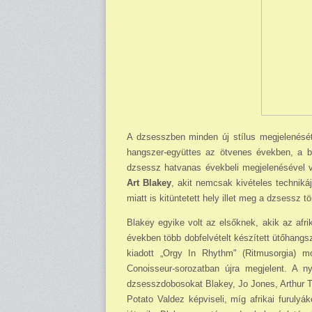
A dzsesszben minden új stílus megjelenését 
hangszer-együttes az ötvenes években, a b
dzsessz hatvanas évekbeli megjelenésével vá
Art Blakey
, akit nemcsak kivételes technik
miatt is kitüntetett hely illet meg a dzsessz t
Blakey egyike volt az elsőknek, akik az afri
években több dobfelvételt készített ütőhang
kiadott „Orgy In Rhythm" (Ritmusorgia) 
Conoisseur-sorozatban újra megjelent. A ny
dzsesszdobosokat Blakey, Jo Jones, Arthur T
Potato Valdez képviseli, míg afrikai furuly