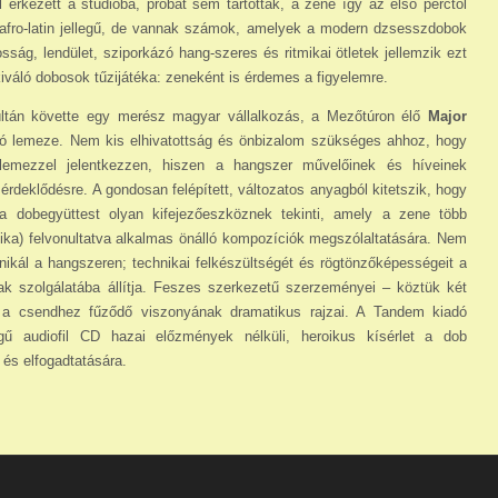
 érkezett a stúdióba, próbát sem tartottak, a zene így az első perctől
 afro-latin jellegű, de vannak számok, amelyek a modern dzsesszdobok
ság, lendület, sziporkázó hang-szeres és ritmikai ötletek jellemzik ezt
kiváló dobosok tűzijátéka: zeneként is érdemes a figyelemre.
últán követte egy merész magyar vállalkozás, a Mezőtúron élő
Major
ló lemeze. Nem kis elhiva­tottság és önbizalom szükséges ahhoz, hogy
le­mezzel jelentkezzen, hiszen a hangszer művelőinek és híveinek
rdeklődésre. A gondosan felépített, változatos anyagból ki­tet­szik, hogy
 a dobegyüttest olyan kifejezőeszköznek tekinti, amely a zene több
ika) felvonultatva alkalmas önálló kompo­zíciók megszólaltatására. Nem
ál a hangsze­ren; technikai felkészültségét és rögtönzőképességeit a
ának szol­gálatába állítja. Feszes szerkezetű szerzeményei – köztük két
 a csendhez fűződő viszonyának dramatikus rajzai. A Tandem kiadó
gű audiofil CD hazai előzmények nélküli, heroikus kísérlet a dob
 és elfogadta­tására.