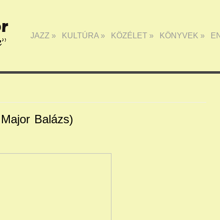
JAZZ
»
KULTÚRA
»
KÖZÉLET
»
KÖNYVEK
»
E
 Major Balázs)