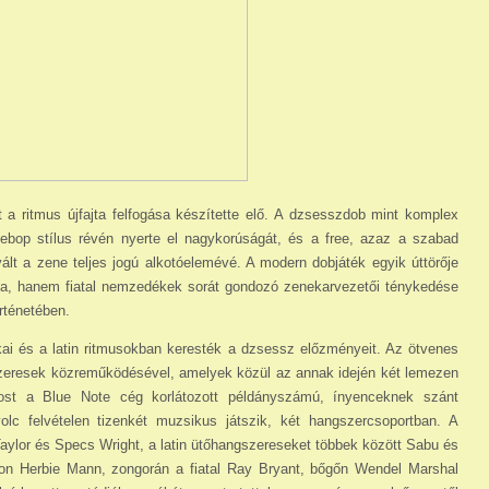
a ritmus újfajta felfogása készítette elő. A dzsesszdob mint komplex
ebop stílus révén nyerte el nagykorúságát, és a free, azaz a szabad
lt a zene teljes jogú alkotóelemévé. A modern dobjáték egyik úttörője
ája, hanem fiatal nemzedékek sorát gondozó zenekarvezetői ténykedése
örténetében.
kai és a latin ritmusokban keresték a dzsessz előzmé­nyeit. Az ötvenes
szeresek közreműködésé­vel, amelyek közül az annak idején két lemezen
most a Blue Note cég korlátozott példányszámú, ínyenceknek szánt
olc felvételen tizenkét muzsikus játszik, két hangszercsoportban. A
aylor és Specs Wright, a latin ütőhangszereseket többek között Sabu és
ákon Herbie Mann, zon­go­rán a fiatal Ray Bryant, bőgőn Wendel Marshal