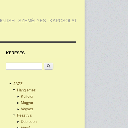
NGLISH
SZEMÉLYES
KAPCSOLAT
KERESÉS
Keresés
JAZZ
Hanglemez
Külföldi
Magyar
Vegyes
Fesztivál
Debrecen
Varsó