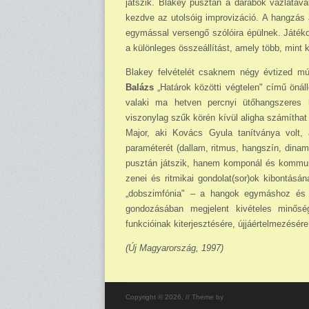
játszik. Blakey pusztán a darabok vázlatával
kezdve az utolsóig impro­vizáció. A hangzás
egymással versengő szólóira épülnek. Játékos
a különleges összeállítást, amely több, mint 
Blakey felvételét csaknem négy évtized m
Balázs
„Határok közötti végtelen" című önál
valaki ma hetven percnyi ütő­hangszeres 
viszonylag szűk körén kívül aligha számíthat é
Ma­jor, aki Kovács Gyula tanítványa volt,
paraméterét (dallam, ritmus, hangszín, dinam
pusztán játszik, hanem komponál és kommunik
zenei és ritmikai gondo­lat(sor)ok ki­bontás
„dobszim­fó­nia" – a hangok egymáshoz és
gondozásában megjelent kivételes minősé
funkcióinak kiterjesztésére, újjáértelmezésére
(Új Magyarország, 1997)
Copyright © 2026,
// Theme by