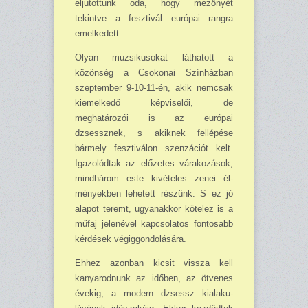
eljutottunk oda, hogy mezőnyét
tekintve a fesztivál európai rangra
emelkedett.
Olyan muzsikusokat láthatott a
közönség a Csokonai Színházban
szeptember 9-10-11-én, akik nemcsak
kiemelkedő képviselői, de
meghatározói is az európai
dzsessznek, s akiknek fellépése
bármely fesztiválon szenzációt kelt.
Igazo­lódtak az előzetes várakozások,
mindhárom este kivételes zenei él­
ményekben lehetett részünk. S ez jó
alapot teremt, ugyanakkor köte­lez is a
műfaj jelenével kapcsolatos fontosabb
kérdések végiggondolá­sára.
Ehhez azonban kicsit vissza kell
kanyarodnunk az időben, az ötvenes
évekig, a modern dzsessz kialaku­