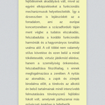
fejlődésének akadályá­vá vált, mivel az
egyé­ni elképzelé­seket a funkcionális
mechanizmu­sok helyettesítették. Így a
dzsesszben is le­ját­szó­dott az a
forradalom, ami az európai
koncertzenében a századforduló táján
ment végbe: a tuda­tos elszakadás,
felsza­badulás a korábbi funkcionális
har­móniák és a hagyományos tonalitás
uralma alól. A cél többé nem vala­mely
stílus követése és ezen belül a minél
tökéletesebb, virtuóz játékmód elérése,
hanem a személyiség önkeresése,
felszabadítása filozófiailag, s ennek
megfogalmazása a zenében. A nyitás
az atonalitás, a zajok és zörejek
birodalma előtt, a töre­kvés az alkotói
én belső tartal­mainak minél intenzívebb
felmutatására törvényszerű fejlődési
foko­lt volt, amelynek párhuzamai más
művészeti ágakban is fellelhetők.