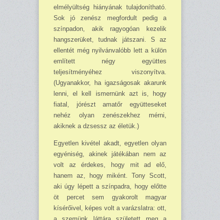
elmélyültség hiányának tulaj­donítható.
Sok jó zenész megfordult pedig a
színpadon, akik ragyogóan kezelik
hang­szerüket, tudnak ját­szani. S az
ellentét még nyilvánva­lóbb lett a külön
említett négy együttes
teljesítményéhez viszo­nyítva.
(Ugyanakkor, ha igazságo­sak akarunk
lenni, el kell ismer­nünk azt is, hogy
fiatal, jórészt amatőr együtteseket
nehéz olyan zenészekhez mérni,
akiknek a dzsessz az életük.)
Egyetlen kivétel akadt, egyetlen olyan
egyéniség, akinek játékában nem az
volt az érdekes, hogy mit ad elő,
hanem az, hogy miként. Tony Scott,
aki úgy lépett a szín­padra, hogy előtte
öt percet sem gyakorolt magyar
kísérőivel, képes volt a varázslatra: ott,
a szemünk láttára született meg a