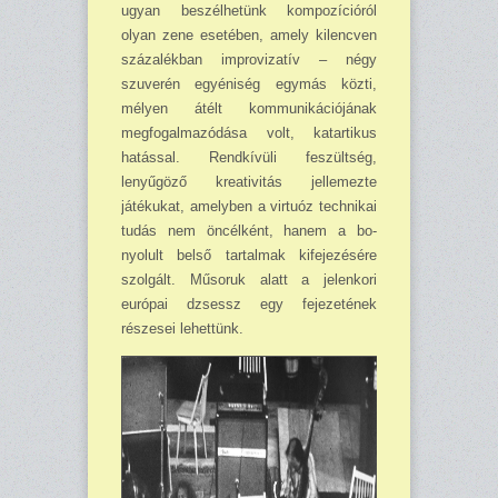
ugyan beszélhetünk kompozícióról
olyan zene esetében, amely kilencven
százalékban improvizatív – négy
szuverén egyéni­ség egymás közti,
mélyen átélt kom­mu­niká­ciójának
megfogalmazódá­sa volt, katartikus
hatással. Rend­kívüli feszültség,
lenyűgöző kreati­vitás jellemezte
játékukat, amely­ben a virtuóz technikai
tudás nem öncélként, hanem a bo­
nyolult belső tartalmak kifejezésére
szolgált. Mű­soruk alatt a jelenkori
európai dzsessz egy fejezetének
részesei le­hettünk.