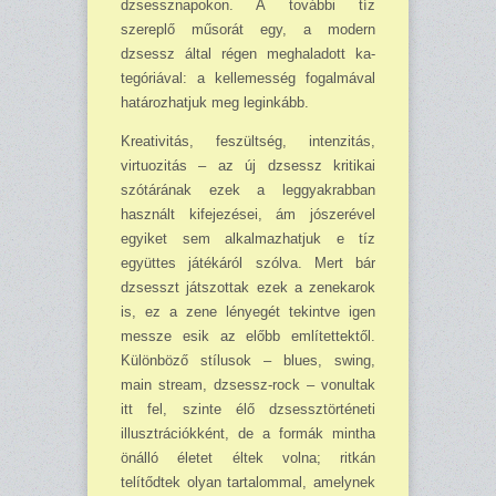
dzsessznapokon. A további tíz
szereplő műsorát egy, a modern
dzsessz által régen meghaladott ka­
tegóriával: a kellemesség fogalmá­val
határozhatjuk meg leginkább.
Kreativitás, feszültség, intenzitás,
virtuozitás – az új dzsessz kritikai
szótárának ezek a leggyakrabban
használt kifejezései, ám jószerével
egyiket sem alkalmazhatjuk e tíz
együttes játékáról szólva. Mert bár
dzsesszt játszottak ezek a zeneka­rok
is, ez a zene lényegét tekintve igen
messze esik az előbb említet­tektől.
Különböző stílusok – blues, swing,
main stream, dzsessz-rock – vonultak
itt fel, szinte élő dzsessztörténeti
illusztrációkként, de a formák mintha
önálló életet éltek volna; ritkán
telítődtek olyan tar­talommal, amelynek