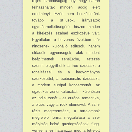
teljes szabad­sá­gáig úgy, hogy bát­ran
felhasználtak minden addig el­ért
eredményt. Ezért nem beszél­hetünk
tovább a stílusok, irányza­tok
egymásmellettiségéről, hiszen minden
a kifejezés szabad eszközé­vé vált.
Egyáltalán: a hetvenes években már
nincsenek különálló stílusok, hanem
előadók, egyénisé­gek, akik mindent
beépíthetnek ze­néjükbe, tetszés
szerint elegyíthetik a free dzsesszt a
tonalitással és a hagyományos
szerkezettel; a tradi­cionális dzsesszt,
a modern európai koncertzenét, az
egzotikus zenei kultúrákat – különösen
az indiai zenét – az európai romantika,
a blues vagy a rock elemeivel. A szin­
tézis megteremtése, a tartalomnak
megfelelő forma meg­találása a sze­
mélyiség belső gazdagságának függ­
vénye, s ez határozza meg a létre­jött