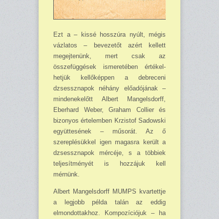
Ezt a – kissé hosszúra nyúlt, mégis
vázlatos – bevezetőt azért kellett
megejtenünk, mert csak az
összefüggések ismeretében értékel­
hetjük kellőképpen a debreceni
dzsessznapok néhány előadójának –
mindenekelőtt Albert Mangelsdorff,
Eberhard Weber, Graham Collier és
bizonyos értelemben Krzistof Sadowski
együttesének – műsorát. Az ő
szereplésükkel igen magasra került a
dzsessznapok mércéje, s a többiek
teljesítményét is hozzájuk kell
mérnünk.
Albert Mangelsdorff MUMPS kvartettje
a legjobb példa talán az eddig
elmondottakhoz. Kompozí­ciójuk – ha