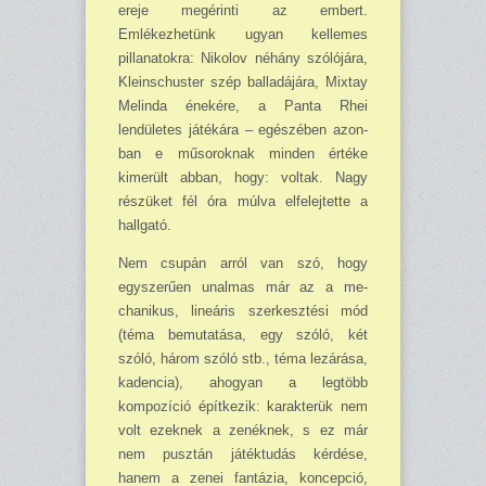
ereje megérin­ti az em­bert.
Emlékezhetünk ugyan kellemes
pillanatokra: Nikolov né­hány szólójára,
Kleinschuster szép balladájára, Mixtay
Melinda éneké­re, a Panta Rhei
lendületes játékára – egészében azon­
ban e műsoroknak minden értéke
kimerült abban, hogy: voltak. Nagy
részüket fél óra múlva elfelejtette a
hallgató.
Nem csupán arról van szó, hogy
egyszerűen unalmas már az a me­
chanikus, lineáris szer­kesztési mód
(téma bemutatása, egy szóló, két
szóló, három szóló stb., téma lezárá­sa,
kadencia), ahogyan a legtöbb
kompozíció építkezik: karakterük nem
volt ezeknek a zenéknek, s ez már
nem pusztán játéktudás kérdé­se,
hanem a zenei fantázia, koncep­ció,