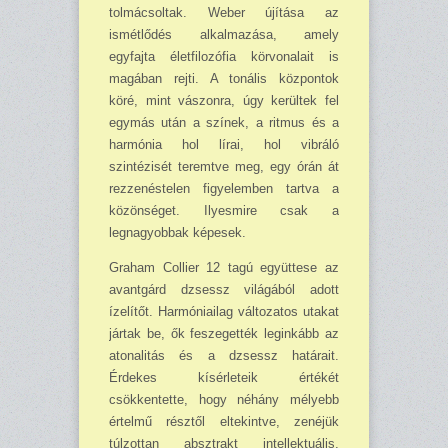
tolmácsoltak. We­ber újítása az
ismétlődés alkalma­zása, amely
egyfajta életfilozófia körvonalait is
magában rejti. A to­nális központok
köré, mint vászon­ra, úgy kerültek fel
egymás után a színek, a ritmus és a
harmónia hol lírai, hol vibráló
szintézisét teremt­ve meg, egy órán át
rezzenéstelen figyelemben tartva a
közönséget. Ilyesmire csak a
legnagyobbak ké­pesek.
Graham Collier 12 tagú együttese az
avantgárd dzsessz világából adott
ízelítőt. Harmó­ni­a­ilag válto­zatos utakat
jártak be, ők feszeget­ték leginkább az
atonalitás és a dzsessz határait.
Érdekes kísérleteik értékét
csökkentette, hogy néhány mélyebb
értelmű résztől eltekintve, ze­néjük
túlzottan absztrakt intel­lektuális,