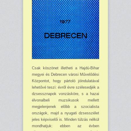
Csak köszönet illetheti a Hajdú-Bihar
megyei és Debrecen városi Művelődési
Köz­pontot, hogy pártoló jóindulatával
lehetővé teszi: évről évre szélesedjék a
dzsessznapok vonzásköre, s a hazai
élvonalbeli muzsikusok mel­lett
megjelenjenek előbb a szo­cia­lista
országok, majd a nyugati dzsesszélet
jeles képviselői is. Min­den túlzás nélkül
mond­hatjuk: eb­ben az évben