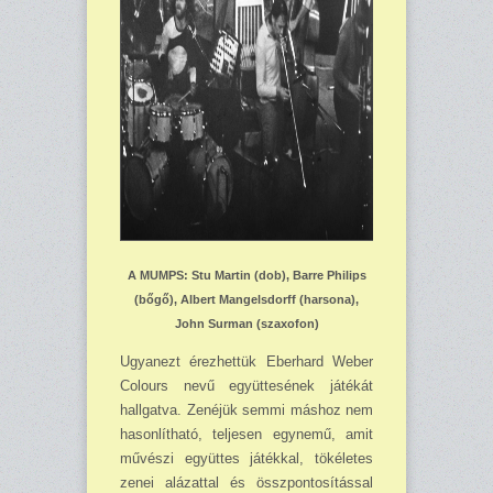
A MUMPS: Stu Martin (dob), Barre Philips
(bőgő), Albert Mangelsdorff (harsona),
John Surman (szaxofon)
Ugyanezt érezhettük Eberhard Weber
Colours nevű együttesének játékát
hallgatva. Zené­jük semmi máshoz nem
hasonlítható, teljesen egynemű, amit
művészi együttes já­tékkal, tö­kéletes
zenei alázattal és összpontosítással