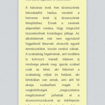
A hatvanas évek free dzsesszének
felszabadító hatása vezetett a
hetvenes évek új dzsessz­ének
létrejöttéhez. Ennek a zenének
alapvetően vonása, hogy megszűnt
összetevőinek kizá­ró­lagos jellege. Az
alkotóelemek már nem egymástól
függetlenül léteznek: elvesztik egyedi
ter­mészetüket, tisztán zenévé válnak.
A szabadság fogalmának, ami továbbra
is kulcsszó maradt, teljesen új
minősége jelenik meg: iga­zán szabad
csak az lehet, aki felismeri a
szabadság céljait és határait, aki
birtokában van annak, ami alól fel
akarja szabadítani magát. A
megkötöttségek „megszüntetve
megőrzésével” juthattak el a
dzsesszmuzsikusok az önkifejezés