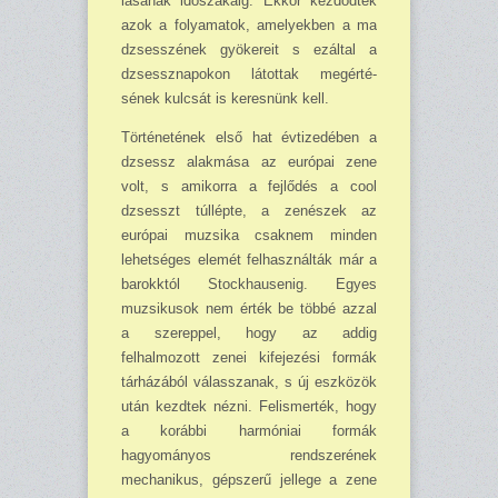
lásának időszakáig. Ekkor kezdőd­tek
azok a folyamatok, amelyekben a ma
dzsesszének gyökereit s ezáltal a
dzsessznapokon látottak megérté­
sének kulcsát is keresnünk kell.
Történetének első hat évtizedében a
dzsessz alakmása az európai zene
volt, s amikorra a fejlődés a cool
dzsesszt túllépte, a zenészek az
európai muzsika csaknem minden
lehetséges elemét felhasználták már a
barokktól Stockhausenig. Egyes
muzsikusok nem érték be többé azzal
a szereppel, hogy az addig
felhalmozott zenei kifejezési formák
tárházából válasszanak, s új eszközök
után kezdtek nézni. Felismerték, hogy
a korábbi har­móniai formák
hagyományos rend­szerének
mechanikus, gépszerű jellege a zene