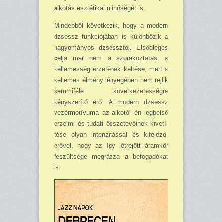
alkotás esztétikai minőségét is.
Mindebből következik, hogy a modern
dzsessz funkciójában is kü­lönbözik a
hagyományos dzsessztől. Elsődleges
célja már nem a szórakoztatás, a
kellemesség érzeté­nek keltése, mert a
kellemes él­mény lényegében nem rejlik
sem­miféle következetességre
kényszerí­tő erő. A modern dzsessz
vezérmo­tívuma az alkotói én legbelső
ér­zelmi és tudati összetevőinek kivetí­
tése olyan intenzitással és kifejező­
erővel, hogy az így létrejött áram­kör
feszültsége megrázza a befoga­dókat
is.