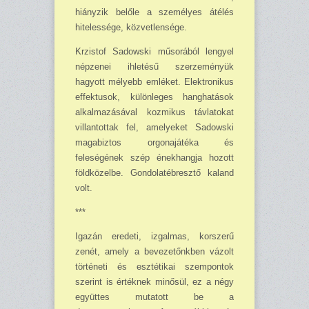
hiányzik belőle a szemé­lyes átélés
hitelessége, közvet­lensége.
Krzistof Sadowski műsorából len­gyel
népzenei ihletésű szerzeményük
hagyott mélyebb emléket. Elektro­nikus
effektusok, különleges hanghatások
alkalmazásával kozmikus távlatokat
villantottak fel, amelye­ket Sadowski
magabiztos orgonajátéka és
feleségének szép énekhang­ja hozott
földközelbe. Gondolatéb­resztő kaland
volt.
***
Igazán eredeti, izgalmas, korsze­rű
zenét, amely a bevezetőnkben vázolt
történeti és eszté­tikai szem­pontok
szerint is értéknek minő­sül, ez a négy
együttes mutatott be a