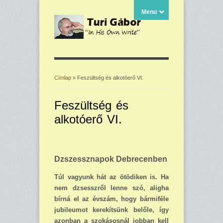
Menu
Címlap
» Feszültség és alkotóerő VI.
Jelenlegi hely
Feszültség és
alkotóerő VI.
Dzszessznapok Debrecenben
Túl vagyunk hát az ötödiken is. Ha
nem dzsesszről lenne szó, aligha
bírná el az évszám, hogy bármiféle
jubileumot kerekítsünk belőle, így
azonban a szokásosnál jobban kell