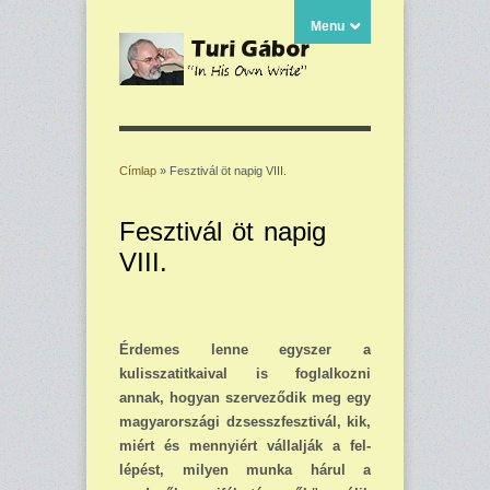
Menu
Címlap
» Fesztivál öt napig VIII.
Jelenlegi hely
Fesztivál öt napig
VIII.
Érdemes lenne egyszer a
kulisszatitkaival is foglalkoz­ni
annak, hogyan szervező­dik meg egy
magyarországi dzsesszfesztivál, kik,
miért és mennyiért vállalják a fel­
lépést, milyen mun­ka hárul a