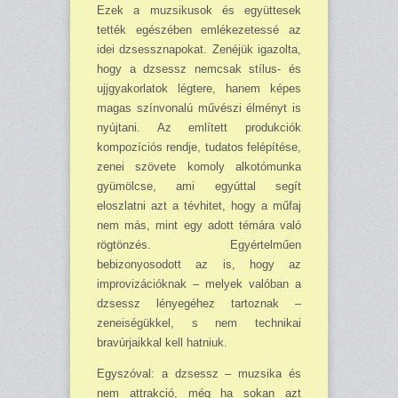
Ezek a muzsikusok és együttesek
tették egészében emlékezetessé az
idei dzsessz­napokat. Zenéjük igazolta,
hogy a dzsessz nemcsak stí­lus- és
ujjgyakorlatok légtere, hanem képes
ma­gas szín­vonalú művészi élményt is
nyújtani. Az említett pro­dukciók
kompozíciós rendje, tu­datos felépítése,
zenei szövete komoly alkotómunka
gyümölcse, ami egyúttal segít
eloszlatni azt a tévhitet, hogy a műfaj
nem más, mint egy adott témára való
rögtönzés. Egyértelműen
bebizonyosodott az is, hogy az
improvizációknak – melyek valóban a
dzsessz lényegéhez tartoznak –
zeneiségükkel, s nem technikai
bravúrjaikkal kell hatniuk.
Egyszóval: a dzsessz – muzsika és
nem attrakció, még ha sokan azt