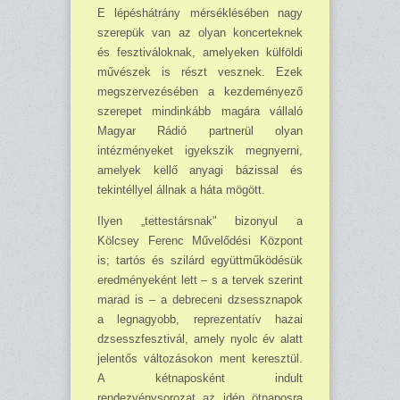
E lépéshátrány mérséklésében nagy
szerepük van az olyan koncerteknek
és fesztivá­lok­nak, amelyeken külföldi
művészek is részt vesznek. Ezek
megszervezésében a kezdeményező
szerepet mindinkább magára vállaló
Magyar Rádió partnerül olyan
intézményeket igyekszik megnyerni,
amelyek kellő anyagi bázissal és
tekintéllyel állnak a háta mögött.
Ilyen „tettestársnak" bizonyul a
Kölcsey Ferenc Művelődési Központ
is; tartós és szilárd együttműködésük
eredményeként lett – s a tervek szerint
marad is – a debreceni dzsessznapok
a legnagyobb, reprezentatív hazai
dzsesszfesztivál, amely nyolc év alatt
jelentős változásokon ment keresztül.
A kétnaposként indult
rendezvénysorozat az idén ötnaposra