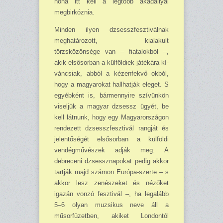
noha itt kell a legtöbb akadállyal
megbirkóznia.
Minden ilyen dzsesszfesztiválnak
meghatározott, ki­alakult
törzsközönsége van – fiata­lok­ból –,
akik elsősor­ban a külföldiek játékára kí­
váncsiak, abból a kézenfekvő okból,
hogy a ma­gyarokat hallhatják eleget. S
egyéb­ként is, bármennyire szívünkön
viseljük a magyar dzsessz ügyét, be
kell látnunk, hogy egy Magyarországon
rendezett dzsesszfesztivál rangját és
je­len­tőségét elsősorban a külföldi
vendégművészek adják meg. A
debreceni dzsessznapokat pedig akkor
tartják majd számon Európa-szerte – s
akkor lesz zenészeket és nézőket
igazán vonzó fesztivál –, ha legalább
5–6 olyan muzsikus neve áll a
műsorfüzetben, akiket Londontól