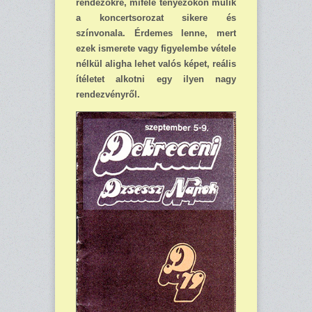
rendezőkre, miféle tényező­kön múlik
a koncertsorozat sikere és
színvonala. Érde­mes lenne, mert
ezek ismere­te vagy figyelembe vétele
nél­kül aligha lehet valós képet, reális
ítéletet alkotni egy ilyen nagy
rendezvényről.