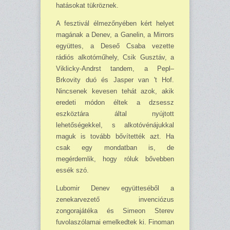
hatáso­kat tükröznek.
A fesztivál élmezőnyében kért helyet
magának a Denev, a Ganelin, a Mirrors
együttes, a Deseő Csaba vezette
rádiós alkotóműhely, Csik Gusztáv, a
Viklicky-Andrst tandem, a Pepl–
Brkovity duó és Jasper van 't Hof.
Nincsenek kevesen tehát azok, akik
eredeti módon éltek a dzsessz
eszköztára által nyújtott
lehetőségekkel, s alkotóvénájukkal
maguk is tovább bőví­tették azt. Ha
csak egy mondatban is, de
megérdemlik, hogy róluk bővebben
essék szó.
Lubomir Denev együttesé­ből a
zenekarvezető invenciózus
zongorajátéka és Simeon Sterev
fuvolaszólamai emel­kedtek ki. Finoman