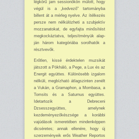
légkörű jam sessionökön múlott, hogy
végül is a „kedvező" tartományba
billent át a mérleg nyelve. Az ítélkezés
persze nem nélkülözheti a szubjektív
mozzanatokat, de egyfajta minősítést
meg­koc­káztatva, teljesítményük alap­
ján három kategóriába so­rolhatók a
résztvevők.
Erőtlen, kissé érdektelen muzsikát
játszott a Pókháló, a Pege, a Lux és az
Energit e­gyüttes. Különösebb izga­lom
nélküli, megbízható át­lagszinten zenélt
a Vukán, a Gramaphon, a Mom­basa, a
Tomsits és a Saturnus együttes.
Idetartozik a Debreceni
Dzsesszegyüttes, amelynek
kezdeményező­készsége a korábbi
vajúdások ismeretében mindenképpen
dicséretes; annak ellenére, hogy új
szerzeményeik erős Weather Reportos