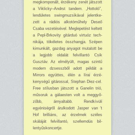
megkom­ponált, érzékeny zenét ját­szott
a Viklicky–Andrst tan­dem. „Hottoló",
lendületes swingmuzsikával jelentke­
zett a rádiós alko­tóműhely Deseő
Csaba vezetésével. Meglepetést keltett
a Pepl-Brkovity gitárduó virtuóz tech­
nikája, tökéletes össz­hangja. Szépen
kimunkált, gazdag anyagot mutatott be
a legjobb oldalát felvillantó Csik
Gusztáv. Az elmélyült, magas szintű
modern dzsesszből adott példát a
Mirrors együttes, élén a lírai érzé­
kenységű gitárossal, Stephan Diez-cel.
Free stílusban ját­szott a Ganelin trió,
műsoruk a gálaesten volt a meggyő­
zőbb, árnyaltabb. Rendkí­vüli
egyéniségről árulkodott Jasper van 't
Hof brilliáns, az érzelmek széles
skáláját felvillantó, szellemdús bil­
lentyűskoncertje.