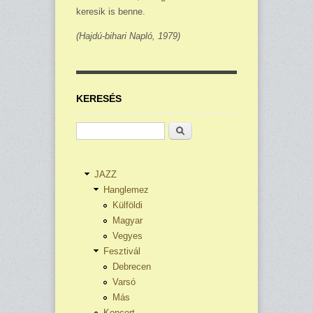
keresik is benne.
(Hajdú-bihari Napló,
1979)
KERESÉS
Keresés
JAZZ
Hanglemez
Külföldi
Magyar
Vegyes
Fesztivál
Debrecen
Varsó
Más
Koncert