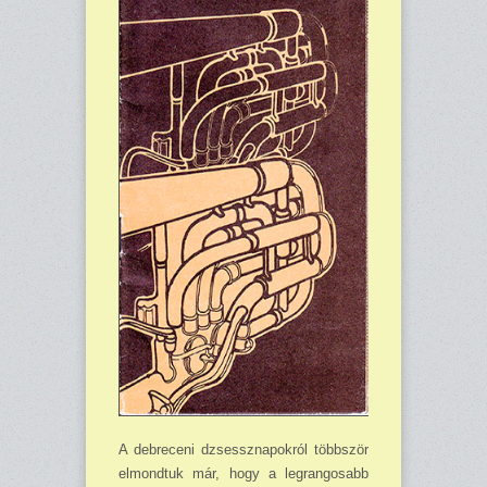
A debreceni dzsessznapok­ról többször
elmondtuk már, hogy a legrangosabb