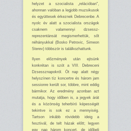
helyzet a szocialista „relációban",
ahonnan valóban a legjobb muzsikusok
és együt­te­sek érkeznek Deb­recenbe. A
nyolc év alatt a szocialista országok
csaknem valamennyi dzsessz-
reprezentánsát megismerhettük, sőt
néhányukkal (Bosko Petrovic, Simeon
Sterev) több­ször is találkozhattunk.
Ilyen előzmények után ejt­sünk
konkrétan is szót a VIII. Debreceni
Dzsessznapokról. Öt nap alatt négy
helyszínen tíz koncertre és három jam
sessionre került sor, többre, mint eddig
bármikor. Az eredmény azonban azt
mu­tatja, hogy időben is, a jegyek árát
és a közönség teherbíró képességét
tekintve is sok ez a mennyiség.
Tartson inkább rövidebb ideig a
fesztivál, de telt házak előtt; legyen
egy nap három koncert, de időbeli