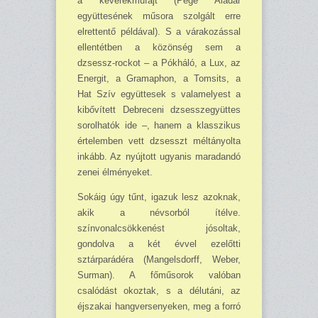
a keverékműfajt (Pege Aladár
együttesének műsora szolgált erre
elrettentő példával). S a vára­kozással
ellentétben a közönség sem a
dzsessz-rockot – a Pókháló, a Lux, az
Energit, a Gra­ma­phon, a Tomsits, a
Hat Szív együttesek s valamelyest a
kibővített Debreceni dzsessz­együttes
sorolhatók ide –, hanem a klasszikus
értelem­ben vett dzsesszt méltányol­ta
inkább. Az nyújtott ugyanis maradandó
zenei él­ményeket.
Sokáig úgy tűnt, igazuk lesz azoknak,
akik a névsorból ítélve.
színvonalcsökkenést jósol­tak,
gondolva a két év­vel ezelőtti
sztárparádéra (Mangelsdorff, Weber,
Surman). A főműsorok valóban
csalódást okoztak, s a dél­utáni, az
éjszakai hangverse­nyeken, meg a forró