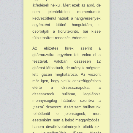
átfedések nélkül. Mert ezek az apró, de
nem jelentéktelen momentumok
kedvezőtlenül hatnak a hangversenyek
egyébként kitűnő hangulatára, s
csorbítják a körültekintő, bár kissé
túlbiztosított rendezés érdeme­it.
Az előzetes hírek szerint a
gitármuzsika jegyében telt volna el a
fesztivál. Való­ban, összesen 12
gitárost lát­hattunk, de arányuk még­sem
lett igazán meghatáro­zó. Az viszont
már igen, hogy velük összefüggésben
elérte a dzsessznapokat a
dzsesszrock hulláma, leg­alábbis
mennyiségileg hát­térbe szorítva a
„tiszta" dzsesszt. Azért sem örülhe­tünk
felhőtlenül e jelen­ség­nek, mert
esetenként nem a belső meggyőződés,
hanem divatkövetelmények éltetik ezt