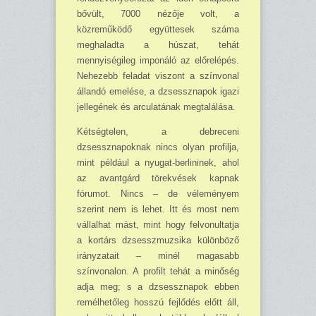
bővült, 7000 né­zője volt, a
közreműködő együttesek száma
meghaladta a húszat, tehát
mennyiségileg impo­náló az előrelépés.
Nehezebb feladat viszont a színvonal
állandó emelése, a dzsesszna­pok igazi
jellegének és ar­culatának megtalálása.
Kétségtelen, a debreceni
dzsessznapoknak nincs olyan profilja,
mint például a nyu­gat-ber­lininek, ahol
az avantgárd törekvések kap­nak
fórumot. Nincs – de véleményem
szerint nem is lehet. Itt és most nem
vál­lalhat mást, mint hogy felvonultatja
a kortárs dzsesszmuzsika külön­böző
irány­zatait – minél maga­sabb
színvonalon. A profilt tehát a minőség
adja meg; s a dzsessznapok ebben
remél­hetőleg hosszú fejlődés előtt áll,