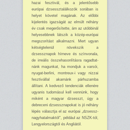
hazai fesz­ti­vál, és a jelentősebb
európai dzsessztalálkozók so­rában is
helyet követel ma­gának. Az előbbi
kijelentés igazságát az elmúlt néhány
év csak megerősítette, ám az utóbbinál
helyesebbnek lát­szik a közép-európai
meg­szorítást alkalmazni. Mert ugyan
kétségtelenül növek­szik a
dzsessznapok hírneve és színvonala,
de irreális összehasonlításra ragadtat­
nánk magunkat, ha mondjuk a varsói,
nyugat-berlini, montreux-i vagy nizzai
fesztivállal akarnánk párhuzamba
állítani. A kedvező tendenciák ellenére
ugyanis tudomásul kell vennünk, hogy
miként a ma­gyar dzsesszt, úgy a
debreceni dzsessznapokat is jó néhány
lépés választja el az európai „dzsessz-
nagyhatalmaktól", például az NSZK-tól,
Lengyelországtól és Angliától.