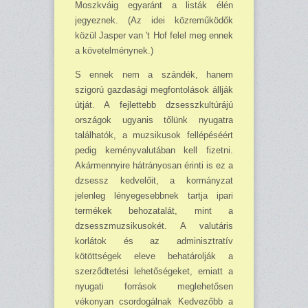
Moszkváig egyaránt a listák élén
jegyeznek. (Az idei közreműködők
közül Jasper van 't Hof felel meg ennek
a követelménynek.)
S ennek nem a szándék, hanem
szigorú gazdasági megfontolások állják
útját. A fejlettebb dzsesszkultúrájú
országok ugyanis tőlünk nyugatra
találhatók, a muzsikusok fellépéséért
pe­dig keményvalutában kell fizetni.
Akármennyire hátrányosan érinti is ez a
dzsessz kedvelőit, a kormányzat
jelenleg lényegesebbnek tartja ipari
termékek behozatalát, mint a
dzsesszmuzsi­kusokét. A valutáris
korlátok és az adminisztratív
kötöttségek eleve behatárolják a
szerződ­tetési lehetőségeket, emiatt a
nyugati források meglehetősen
vékonyan csordogálnak Kedve­zőbb a