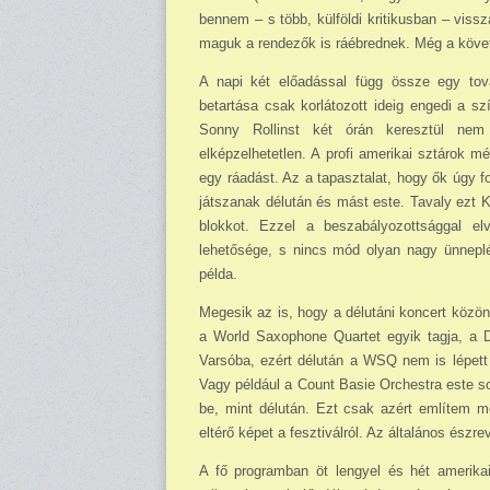
bennem – s több, külföldi kritikusban – vis
maguk a rendezők is ráébrednek. Még a követ
A napi két előadással függ össze egy tov
betartása csak korlátozott ideig engedi a s
Sonny Rollinst két órán keresztül ne
elképzelhetetlen. A profi amerikai sztárok m
egy ráadást. Az a tapasztalat, hogy ők úgy f
játszanak délután és mást este. Tavaly ezt Kei
blokkot. Ezzel a beszabályozottsággal e
lehetősége, s nincs mód olyan nagy ünneplé
példa.
Megesik az is, hogy a délutáni koncert közö
a World Saxophone Quartet egyik tagja, a D
Varsóba, ezért délután a WSQ nem is lépett 
Vagy például a Count Basie Orchestra este s
be, mint délután. Ezt csak azért említem m
eltérő képet a fesztiválról. Az általános észr
A fő programban öt lengyel és hét amerikai 