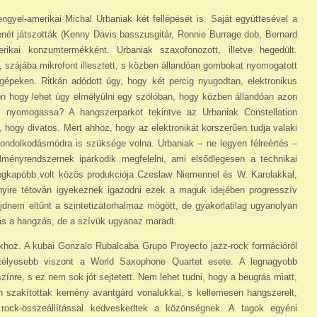
engyel-amerikai Michal Urbaniak két fellé­pését is. Saját együttesével a
nét játszották (Kenny Davis basszusgitár, Ronnie Burrage dob, Bernard
e­rikai konzumtermékként. Urbaniak szaxofonozott, illetve hegedült.
t, szájába mikrofont illesztett, s közben állandóan gombokat nyomogatott
gépeken. Ritkán adódott úgy, hogy két percig nyugodtan, elektronikus
on hogy lehet úgy elmé­lyülni egy szólóban, hogy közben állandóan azon
 nyomogassa? A hangszerparkot tekintve az Urbaniak Constellation
, hogy divatos. Mert ahhoz, hogy az elektronikát korszerűen tudja valaki
ondolkodásmódra is szüksége volna. Urbaniak – ne legyen félreértés –
ményrendszernek iparkodik megfelelni, ami elsődlegesen a technikai
egkapóbb volt közös produkciója Czeslaw Niemennel és W. Karolakkal,
nnyire tétován igyekeznek igazodni ezek a maguk idejében progresszív
em eltűnt a szintetizátorhalmaz mögött, de gyakorlatilag ugyanolyan
 Más a hangzás, de a szívük ugyanaz maradt.
khoz. A kubai Gonzalo Rubalcaba Grupo Proyecto jazz-rock formációról
jtélyesebb viszont a World Saxophone Quartet esete. A legnagyobb
ínre, s ez nem sok jót sejtetett. Nem lehet tudni, hogy a beugrás miatt,
n szakítottak kemény avantgárd vonalukkal, s kellemesen hangszerelt,
s rock-összeállítással kedveskedtek a közönségnek. A tagok egyéni