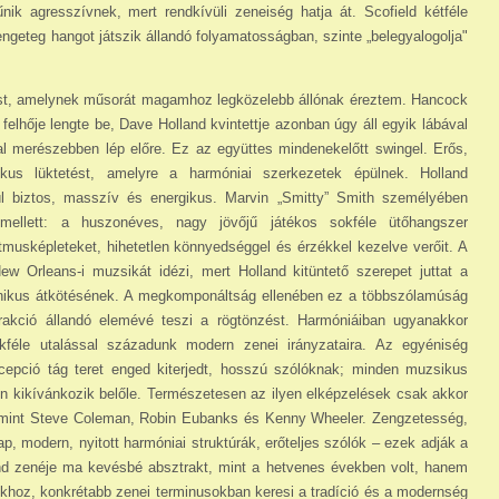
ik agresszívnek, mert rendkívüli zeneiség hatja át. Scofield kétféle
rengeteg hangot játszik állandó folyamatosságban, szinte „belegyalogolja"
t, amelynek műsorát magamhoz legközelebb állónak éreztem. Hancock
felhője lengte be, Dave Holland kvintettje azonban úgy áll egyik lábával
l merészebben lép előre. Ez az együttes mindenekelőtt swingel. Erős,
ikus lüktetést, amelyre a harmóniai szerkezetek épülnek. Holland
ül biztos, masszív és energikus. Marvin „Smitty” Smith személyében
mellett: a huszonéves, nagy jövőjű játékos sokféle ütőhangszer
 ritmusképleteket, hihetetlen könnyedséggel és érzékkel kezelve verőit. A
 Orleans-i muzsikát idézi, mert Holland kitüntető szerepet juttat a
fonikus átkötésének. A megkomponáltság ellenében ez a többszólamúság
erakció állandó elemévé teszi a rögtönzést. Harmóniáiban ugyanakkor
kféle utalással századunk modern zenei irányzataira. Az egyéniség
oncepció tág teret enged kiterjedt, hosszú szólóknak; minden muzsikus
n kikívánkozik belőle. Természetesen az ilyen elképzelések csak akkor
g, mint Steve Coleman, Robin Eubanks és Kenny Wheeler. Zengzetesség,
p, modern, nyitott harmóniai struktúrák, erőteljes szólók – ezek adják a
and zenéje ma kevésbé absztrakt, mint a hetvenes években volt, hanem
okhoz, konkrétabb zenei terminusokban keresi a tradíció és a modernség