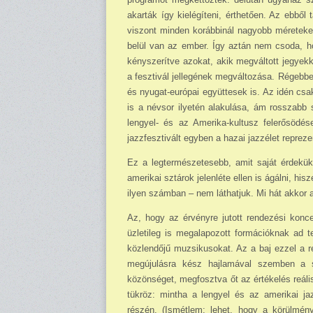
akarták így kielégíteni, érthetően. Az ebből
viszont minden korábbinál nagyobb méreteket
belül van az ember. Így aztán nem csoda, ho
kényszerítve azokat, akik megváltott jegyek
a fesztivál jellegének megváltozása. Régebbe
és nyugat-európai együttesek is. Az idén csa
is a névsor ilyetén alakulása, ám rosszabb s
lengyel- és az Amerika-kultusz fele­rősöd
jazzfesztivált egyben a hazai jazzélet repreze
Ez a legtermészetesebb, amit saját érdekük
amerikai sztárok jelenléte ellen is ágálni, h
ilyen számban – nem láthatjuk. Mi hát akkor 
Az, hogy az érvényre jutott rendezési konce
üzletileg is megalapozott formációknak ad te
közlendőjű muzsikusokat. Az a baj ezzel a re
megújulásra kész hajlamával szemben a szt
közönséget, megfosztva őt az értékelés reáli
tükröz: mintha a lengyel és az amerikai j
részén. (Ismétlem: lehet, hogy a körülmén