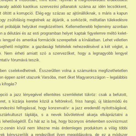
 tavaly adódó kaotikus szervezési pillanatok száma az idén lecsökkent,
 öltött a korrupció. Elég egy százas az ajtónállóknak, s máris a kapun
gy zsúfolásig megtelnek az átjárók, a sorközök, méltatlan tülekedésre
kel próbálják helyüket megközelíteni. Kellemetlenebb fejlemény azonban
n a délutáni és az esti programban helyet kaptak figyelemre méltó kelet-
k lengyel és amerikai formációk szerepeltek a kínálatban. Lehet véletlen
ejthető mö­götte: a gazdasági feltételek nehezedésével a két véglet, a
ése. Nem érheti amiatt szó a szervezőket, hogy a legnagyobb lengyel
ntatív fórumává teszik.
ben cselekedhetnek. Ésszerűtlen volna a szá­munkra megfizethetetlen
iszen éppen azért utazunk Varsóba, mert őket Magyarországon – legalábbis
a kifogás?
pció a jazz lényegével ellentétes szemléletet tükröz: csak a befutott,
ret, s kizárja keretei közül a feltörekvő, friss hangú, új látásmódú és
ndezési felfogással, hogy konzervatív: a jazz eredendő nyitottságával,
árkultuszt táplálja, s a nevek bűvöletével akarja elkápráztatni a
s lehetőségétől. És hát az is baj, hogy bizonyos értelemben sovinizmust
azz-zenén kívül nem létezne más érdem­leges produktum a világ többi
yek kényszerítik a rendezőket ilyen megoldásokra, de ez a módszer