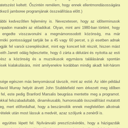
szatetszést keltett. Őszintén remélem, hogy ennek ellentmondásosságára
kező jamboree programjának összeállítása előtt.)
ábbi kedvezőtlen fejlemény is. Nevezetesen, hogy az időterminusok
zínpadon maradni az előadókat. Olyan, mint ami 1980-ban történt, hogy
m engedte vissza­vonulni a megmámorosodott közönség, ma már
érnöki pontossággal tartják be a 45 vagy 60 percet, s jó esetben adnak
ogják fel varsói szereplésüket, mint egy koncert két részét, hiszen mást
th Jarrett odáig fejlesztette, hogy ő zárta a délutáni és nyitotta az esti
lvész a közönség és a mu­zsikusok egymásra találásának spontán
sek kia­lakulására, mint amilyenekre korábban mindig akadt két-három
nsége egészen más benyomással távozik, mint az estié. Az idén például
avid Murray helyét átvett John Stubblefield nem érkezett meg időben
fel, este pedig Branford Marsalis beugrása mentette meg a programot.
okkal felszabadultabb, dinamikusabb, humorosabb összeállítást mutatott
eg, mert előfordulhat, hogy a beszámolók ennek meg­felelően alkotnak
evételek után most lássuk a med­vét, azaz szóljunk a zenéről is.
együttes lépett fel. Nyilvánvaló presztízs­kérdés, hogy a házigazdák