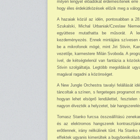
milyen lengyel előadókat érdemesítenek erre 
hogy éles érdekütközések előzik meg a válog
A hazaiak közül az idén, pontosabban a 28
Szukalski, Michal Urbaniak/Czeslaw Niem
együttese mutathatta be műsorát. A len
kezdeményezés. Ennek mintájára szívesen e
be a mikrofonok mögé, mint Jiri Stivin, K
vezetője, karmestere Milán Svoboda. A progr
ível, de kétségtelenül van fantázia a közös
Stivin szolgáltatja. Legtöbb megoldását ugy
magával ragadni a közönséget.
A New Jungle Orchestra tavalyi felállását i
táncoltak a színen, s fergeteges programot mu
hogyan lehet elsöprő lendülettel, fesztele
nagyon élvezték a hely­ze­tet, bár hangszerel
Tomasz Stanko furcsa összeállítású zenekaráv
és az elektromos hangszerek kontrasztjár
erőtlennek, irány nélkülinek tűnt. Ha Stanko
effektek ugyanis kimerültek a bugyborékolásb