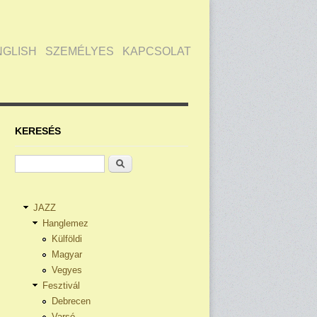
NGLISH
SZEMÉLYES
KAPCSOLAT
KERESÉS
Keresés
JAZZ
Hanglemez
Külföldi
Magyar
Vegyes
Fesztivál
Debrecen
Varsó