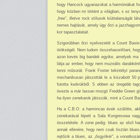
hogy Hancock ugyanazokat a harmóniákat fogn
hogy közben mi történt a világban, s ez len
„free", illetve rock stílusok kiút­talanságát 
nemes hajtását, amely úgy őrzi a jazzhagyo
kor tapasztalatait.
Szigorúbban őrzi nyelvezetét a Count Basie 
örökségét. Nem tudom összehasonlítani, hogy 
azon kevés big bandek egyike, amelyek ma a
látja az ember, hogy nem muzeális darabként
tenni műsorát. Frank Foster tekintélyt paran
mechanikusan játszották le a kiszabott 50 
futotta kedvükből. S ebben az öregebb tag
övezte a már lassan mozgó Freddie Green gitá
ha ilyen zenekarok játsszák, mint a Count Ba
Ha a C.B.O. a harmincas évek szülötte, akk
zenekarával lépett a Sala Kongresowa nagy
összetétele. A zene pedig: blues az első ha
annak ellenére, hogy nem csak tisztán blues
rejtőzik a blues, az „ősgyökér", a vonatkozá