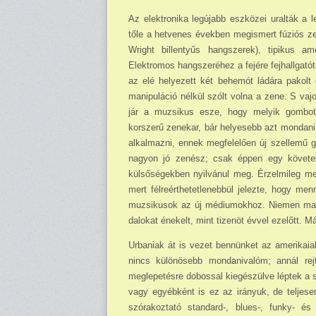
Az elektronika legújabb eszközei uralták a l
tőle a hetvenes években megismert fúziós ze
Wright billentyűs hangszerek), tipikus am
Elektromos hangszeréhez a fejére fejhallgató
az elé helyezett két behemót ládára pakolt 
manipuláció nélkül szólt volna a zene. S vaj
jár a muzsikus esze, hogy melyik gombot
korszerű zenekar, bár he­lyesebb azt mondani
alkalmazni, ennek megfelelően új szellemű g
nagyon jó zenész; csak éppen egy köve­tel
külsőségekben nyilvánul meg. Érzelmileg m
mert félreérthetetlenebbül jelezte, hogy me
muzsikusok az új médiumokhoz. Niemen majdn
dalokat énekelt, mint tizenöt évvel ezelőtt.
Urbaniak át is vezet bennünket az amerikaia
nincs különösebb mondanivalóm; annál re
meglepetésre dobossal kiegészülve léptek a sz
vagy egyébként is ez az irányuk, de teljese
szórakoztató standard-, blues-, funky- é