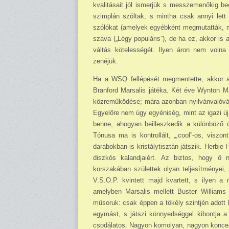
kvalitásait jól ismerjük s messzemenőkig b
szimplán szóltak, s mintha csak annyi lett 
szólókat (amelyek egyébként megmutatták, m
szava („Légy popu­láris”), de ha ez, akkor i
váltás kötelességét. Ilyen áron nem volna
zenéjük.
Ha a WSQ fellépését megmentette, akkor a H
Branford Marsalis játéka. Két éve Wynton M
közreműködése; mára azonban nyilvánvalóvá v
Egyelőre nem úgy egyéniség, mint az igazi új
benne, ahogyan beilleszkedik a különböző 
Tónusa ma is kontrollált, „,cool”-os, viszo
darabokban is kristálytisztán játszik. Herbie 
diszkós kalandjaiért. Az biztos, hogy ő n
korszakában születtek olyan teljesítményei, 
V.S.O.P. kvintett majd kvartett, s ilyen 
amelyben Marsalis mellett Buster Williams
műsoruk: csak éppen a tökély szintjén adott
egymást, s játszi könnyedséggel kibontja a 
csodálatos. Nagyon komolyan, nagyon koncentrá