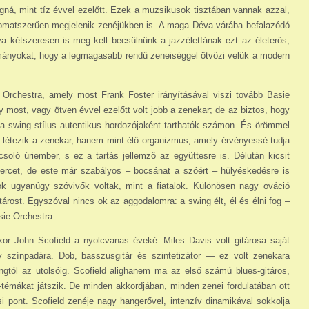
á, mint tíz évvel ezelőtt. Ezek a muzsikusok tisztában vannak azzal,
yomatszerűen megjelenik zenéjükben is. A maga Déva várába befalazódó
látva kétszeresen is meg kell becsülnünk a jazzéletfának ezt az életerős,
mányokat, hogy a legmagasabb rendű zeneiséggel ötvözi velük a modern
Orchestra, amely most Frank Foster irányí­tásával viszi tovább Basie
most, vagy ötven évvel ezelőtt volt jobb a zenekar; de az biztos, hogy
 swing stílus autentikus hordozójaként tarthatók számon. És örömmel
 létezik a zenekar, hanem mint élő organizmus, amely érvényessé tudja
csoló úriember, s ez a tartás jellemző az együttesre is. Délután kicsit
percet, de este már szabályos – bocsánat a szóért – hülyéskedésre is
ok ugyanúgy szóvivők voltak, mint a fiatalok. Különösen nagy ováció
rost. Egyszóval nincs ok az aggodalomra: a swing élt, él és élni fog –
sie Orchestra.
or John Scofield a nyolcvanas éveké. Miles Davis volt gitárosa saját
 színpadára. Dob, basszusgitár és szintetizátor — ez volt zenekara
ngtól az utolsóig. Scofield alighanem ma az első számú blues-gitáros,
-témákat játszik. De minden akkordjában, minden zenei fordulatában ott
si pont. Scofield zenéje nagy hangerővel, intenzív dina­mikával sokkolja