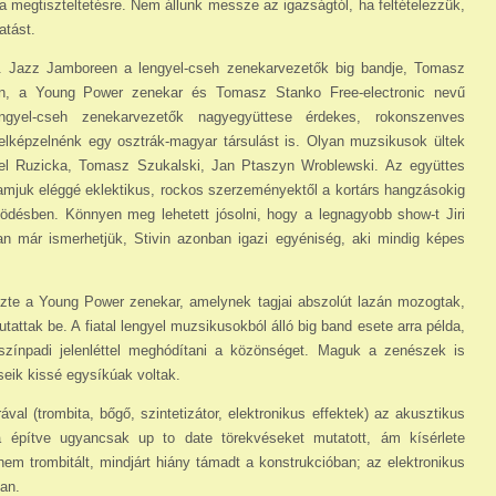
a megtiszteltetésre. Nem állunk messze az igazságtól, ha feltételezzük,
atást.
. Jazz Jamboreen a lengyel-cseh zenekarvezetők big bandje, Tomasz
en, a Young Power zenekar és Tomasz Stanko Free-electronic nevű
gyel-cseh zene­karvezetők nagyegyüttese érdekes, rokonszenves
lképzelnénk egy osztrák-magyar társulást is. Olyan muzsikusok ültek
arel Ruzicka, Tomasz Szukalski, Jan Ptaszyn Wroblewski. Az együttes
amjuk eléggé eklektikus, rockos szerzeményektől a kortárs hangzásokig
ködésben. Könnyen meg le­hetett jósolni, hogy a legnagyobb show-t Jiri
an már ismerhetjük, Stivin azonban igazi egyéniség, aki mindig képes
dézte a Young Power zenekar, amelynek tagjai abszolút lazán mozogtak,
tattak be. A fiatal lengyel muzsikusokból álló big band esete arra példa,
n színpadi jelenléttel meghódítani a közönséget. Maguk a zenészek is
éseik kissé egysíkúak voltak.
al (trombita, bőgő, szintetizátor, elektronikus effektek) az akusztikus
a építve ugyancsak up to date törekvéseket mutatott, ám kísérlete
 nem trombitált, mindjárt hiány támadt a konstrukcióban; az elektronikus
an.