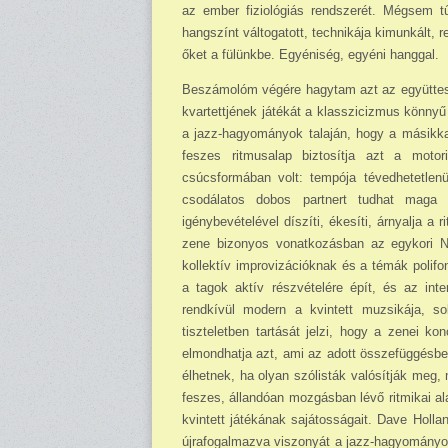
az ember fiziológiás rendszerét. Mégsem tűn
hangszínt váltogatott, technikája kimunkált, 
őket a fülünkbe. Egyéniség, egyéni hanggal.
Beszámolóm végére hagytam azt az együttes
kvartettjének játékát a klasszicizmus könnyű 
a jazz-hagyományok talaján, hogy a másikka
feszes ritmusalap biztosítja azt a motor
csúcsformában volt: tempója tévedhetetlen
csodálatos dobos partnert tudhat maga 
igénybevételével díszíti, ékesíti, árnyalja a
zene bizonyos vonatkozásban az egykori New
kollektív improvizációknak és a témák poli
a tagok aktív részvételére épít, és az int
rendkívül modern a kvintett muzsikája, so
tiszteletben tartását jelzi, hogy a zenei k
elmondhatja azt, ami az adott összefüggésbe
élhetnek, ha olyan szó­listák valósítják me
feszes, állandóan mozgásban lévő ritmikai ala
kvintett játékának sajátosságait. Dave Holl
újrafogalmazva viszonyát a jazz-hagyo­má­ny