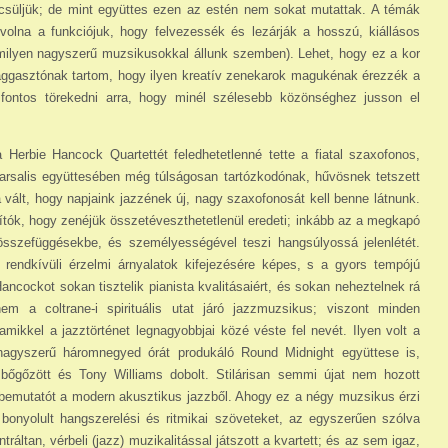
ecsüljük; de mint együttes ezen az estén nem sokat mutattak. A témák
volna a funkciójuk, hogy felvezessék és lezárják a hosszú, kiállásos
ilyen nagyszerű muzsikusokkal állunk szemben). Lehet, hogy ez a kor
s aggasztónak tartom, hogy ilyen kreatív zenekarok magukénak érezzék a
 fontos törekedni arra, hogy minél szélesebb közönséghez jusson el
erbie Hancock Quartettét feledhetetlenné tette a fiatal szaxofonos,
arsalis együttesében még túlságosan tartózkodónak, hűvösnek tetszett
ált, hogy napjaink jazzének új, nagy szaxofonosát kell benne látnunk.
ítók, hogy zenéjük összetéveszthetetlenül eredeti; inkább az a megkapó
összefüggésekbe, és személyességével teszi hangsúlyossá jelenlétét.
nt rendkívüli érzelmi árnyalatok kifejezésére képes, s a gyors tempójú
Hancockot sokan tisztelik pianista kvalitásaiért, és sokan neheztelnek rá
em a coltrane-i spirituális utat járó jazzmuzsikus; viszont minden
amikkel a jazztörténet legnagyobbjai közé véste fel nevét. Ilyen volt a
a nagyszerű háromnegyed órát produkáló Round Midnight együttese is,
 bőgőzött és Tony Williams dobolt. Stilárisan semmi újat nem hozott
 bemutatót a modern akusztikus jazzből. Ahogy ez a négy muzsikus érzi
bonyolult hangszerelési és ritmikai szöveteket, az egyszerűen szólva
ltan, vérbeli (jazz) muzikalitással játszott a kvartett; és az sem igaz,