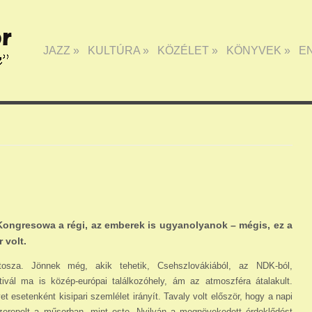
JAZZ
»
KULTÚRA
»
KÖZÉLET
»
KÖNYVEK
»
E
Kongresowa a régi, az emberek is ugyanolyanok – mégis, ez a
 volt.
osza. Jönnek még, akik tehetik, Csehszlovákiából, az NDK-ból,
tivál ma is közép-európai talál­ko­zóhely, ám az atmoszféra átalakult.
esetenként kisipari szemlélet irányít. Tavaly volt először, hogy a napi
zerepelt a műsorban, mint este. Nyilván a megnövekedett érdeklődést