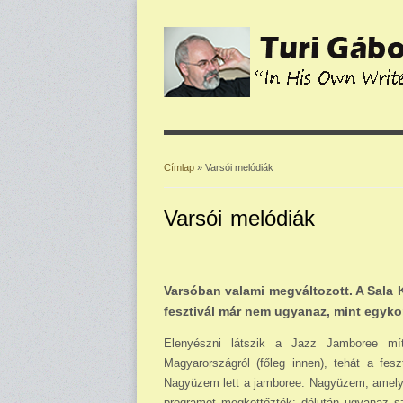
Címlap
» Varsói melódiák
Jelenlegi hely
Varsói melódiák
Varsóban valami megváltozott. A Sala 
fesztivál már nem ugyanaz, mint egykor
Elenyészni látszik a Jazz Jamboree mít
Magyarországról (főleg innen), tehát a fesz
Nagyüzem lett a jamboree. Nagyüzem, amelyet 
programot megkettőzték: délután ugyanaz s