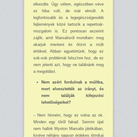
elkezdte. Úgy vélem, egészében véve
ez hiba volt, de már elmúlt. A
legfontosabb és a legegészségesebb
fejlemények közé tartozik a repertoár-
mozgalom is. Ez pontosan aszerint
zajlik, amit Marsalisról mondtam: meg
akarjuk menteni és őrizni a múlt
értékeit. Abban egyetértünk, hogy ez
sok-sok problémát felszínre hoz, de ez
nem jelenti azt, hogy ne találnánk meg
a megoldást.
Nem azért fordulnak a múltba,
mert elvesztették az irányt, és
nem találják kifejezési
lehetőségeiket?
– Nem hinném, hogy ez volna az ok.
Minden egy tőről fakad. Semmi újat
nem hallok Wynton Marsalis játékában,
kivéve néhány nagyon érdekes ritmikai