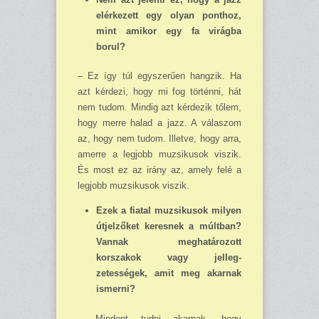
elérkezett egy olyan ponthoz,
mint amikor egy fa virágba
borul?
– Ez így túl egyszerűen hangzik. Ha
azt kérdezi, hogy mi fog történni, hát
nem tudom. Mindig azt kérdezik tőlem,
hogy merre halad a jazz. A válaszom
az, hogy nem tudom. Illetve, hogy arra,
amerre a legjobb muzsikusok viszik.
És most ez az irány az, amely felé a
legjobb muzsikusok viszik.
Ezek a fiatal muzsikusok milyen
útjelzőket keresnek a múltban?
Vannak meghatározott
korszakok vagy jelleg­
zetességek, amit meg akarnak
ismerni?
– Mindent tudni akarnak, hogy