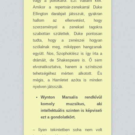
vagy a politikáról. Ezt vállalni kell.
Amikor a repertoár-zenekarral Duke
Ellington darabjait játsszuk, gyakran
hallom az ellenvetést, hogy
szerzeményei a zenekari tagokra
szabottan születtek. Duke pontosan
tudta, hogy a zenészei hogyan
szólalnak meg, miképpen hangzanak
együtt. Nos, Szophoklész is így írta a
drámáit, de Shakespeare is. Ő sem
elvonatkoztatva, hanem a színészei
tehetségéhez mérten alkotott. És
mégis, a Hamletet azóta is minden
nyelven játsszák.
Wynton Marsalis rendkívül
komoly muzsikus, aki
intellektuális szinten is képviseli
ezt a gondo­latkört.
– Ilyen tekintetben soha nem volt