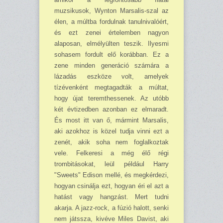
muzsikusok, Wynton Marsalis-szal az
élen, a múltba fordulnak tanulnivalóért,
és ezt zenei értelemben nagyon
alaposan, elmélyülten teszik. Ilyesmi
sohasem fordult elő korábban. Ez a
zene minden generáció számára a
lázadás eszköze volt, amelyek
tízévenként megtagadták a múltat,
hogy újat teremthessenek. Az utóbb
két évtizedben azonban ez elmaradt.
És most itt van ő, mármint Marsalis,
aki azokhoz is közel tudja vinni ezt a
zenét, akik soha nem fog­lal­koztak
vele. Felkeresi a még élő régi
trombitásokat, leül például Harry
"Sweets" Edison mellé, és megkérdezi,
hogyan csinálja ezt, hogyan éri el azt a
hatást vagy hangzást. Mert tudni
akarja. A jazz-rock, a fúzió halott, senki
nem játssza, kivéve Miles Davist, aki