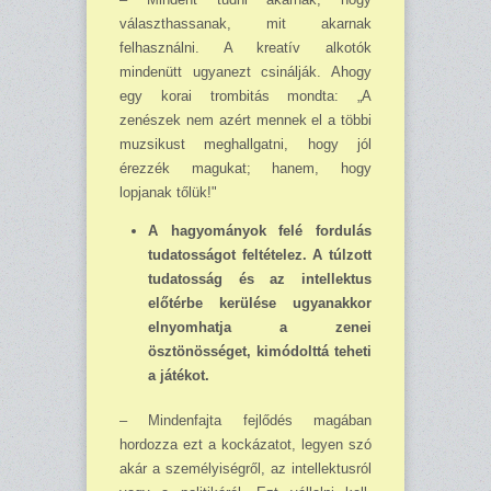
választhassanak, mit akarnak
felhasználni. A kreatív alko­tók
mindenütt ugyanezt csinálják. Ahogy
egy korai trombitás mondta: „A
zenészek nem azért mennek el a többi
muzsikust meghallgatni, hogy jól
érezzék magukat; hanem, hogy
lopjanak tőlük!"
A hagyományok felé fordulás
tudatosságot feltételez. A túlzott
tudatosság és az in­tel­lektus
előtérbe kerülése ugyanakkor
elnyomhatja a zenei
ösztönösséget, kimódolttá teheti
a játékot.
– Mindenfajta fejlődés magában
hordozza ezt a kockázatot, legyen szó
akár a szemé­lyi­ségről, az intellektusról