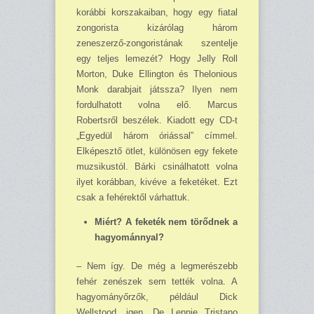
korábbi korszakaiban, hogy egy fiatal
zongorista kizárólag három
zeneszerző-zongoristának szentelje
egy teljes lemezét? Hogy Jelly Roll
Morton, Duke Ellington és Thelonious
Monk darabjait játssza? Ilyen nem
fordulhatott volna elő. Marcus
Robertsről beszélek. Kiadott egy CD-t
„Egyedül három óriással” címmel.
Elképesztő ötlet, különösen egy fekete
muzsikustól. Bárki csinálhatott volna
ilyet korábban, kivéve a feketéket. Ezt
csak a fehérektől várhattuk.
Miért? A feketék nem törődnek a
hagyománnyal?
– Nem így. De még a legmerészebb
fehér zenészek sem tették volna. A
hagyományőrzők, például Dick
Wellstood, igen. De Lennie Tristano