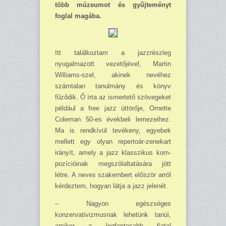
több múzeumot és gyűjteményt
foglal magába.
Itt talál­koztam a jazzrészleg
nyugalmazott vezetőjével, Martin
Williams-szel, akinek nevéhez
számtalan tanulmány és könyv
fűződik. Ő írta az ismertető szövegeket
például a free jazz úttörője, Ornette
Coleman 50-es évekbeli lemezeihez.
Ma is rendkívül te­vékeny, egyebek
mellett egy olyan repertoár-zenekart
irányít, amely a jazz klasszikus kom­
pozícióinak megszólaltatására jött
létre. A neves szakembert először arról
kérdeztem, hogyan látja a jazz jelenét.
– Nagyon egészséges
konzervativizmusnak lehetünk tanúi,
amikor a legfontosabb fiatal