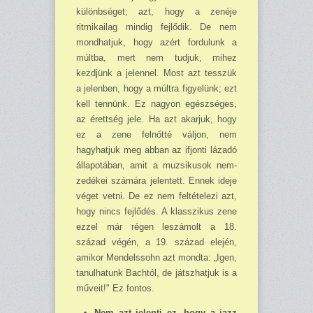
különbséget; azt, hogy a zenéje
ritmikailag mindig fejlődik. De nem
mondhatjuk, hogy azért fordulunk a
múltba, mert nem tudjuk, mihez
kezdjünk a jelennel. Most azt tesszük
a jelenben, hogy a múltra figyelünk; ezt
kell tennünk. Ez nagyon egészséges,
az érettség jele. Ha azt akarjuk, hogy
ez a zene felnőtté váljon, nem
hagyhatjuk meg abban az ifjonti lázadó
állapotában, amit a muzsikusok nem­
ze­dékei számára jelentett. Ennek ideje
véget vetni. De ez nem feltételezi azt,
hogy nincs fejlődés. A klasszikus zene
ezzel már régen leszámolt a 18.
század végén, a 19. század elején,
amikor Mendelssohn azt mondta: „Igen,
tanulhatunk Bachtól, de játszhatjuk is a
műveit!" Ez fontos.
Nem azt jelenti ez, hogy a jazz