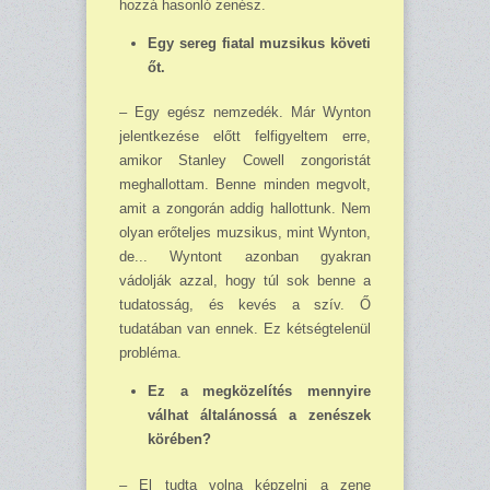
hozzá hasonló zenész.
Egy sereg fiatal muzsikus követi
őt.
– Egy egész nemzedék. Már Wynton
jelentkezése előtt felfigyeltem erre,
amikor Stanley Cowell zongoristát
meghallottam. Benne minden megvolt,
amit a zongorán addig hallottunk. Nem
olyan erőteljes muzsikus, mint Wynton,
de... Wyntont azonban gyakran
vádolják azzal, hogy túl sok benne a
tudatosság, és kevés a szív. Ő
tudatában van ennek. Ez kétségtelenül
prob­léma.
Ez a megközelítés mennyire
válhat általánossá a zenészek
körében?
– El tudta volna képzelni a zene