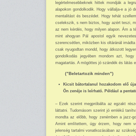
legértelmesebbeknek hittek mondják a legn
alapokon gondolkodik. Hogy vállalja-e a jó d
mentalitást és beszédet. Hogy tehát szellem
cselekszik, s nem biztos, hogy azért teszi, m
az nem kérdés, hogy milyen alapon. Ám a téve
mint ahogyan Pál apostol egyik nevezetes 
szerencsétlen, miközben kis oltáránál imádta 
csak nyugodtan mondd, hogy átkozott legyen a
gondolkodás jegyében mondom azt, hogy i
magatartás. A mögöttes jó szándék és látás e
("Beletartozik minden")
Kicsit bátortalanul hozakodom elő újab
Ön zenéje is leírható. Például a pent
– Ezek szerint megpróbálta az egzakt rész
láttatni. Tudomásom szerint jó emlékű tanít
mondta az előbb, hogy zenémben a jazz-gond
Amint említettem, úgy érzem, hogy nem v
jelenség tartalmi vonatkozásában az szükségs