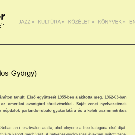
JAZZ
»
KULTÚRA
»
KÖZÉLET
»
KÖNYVEK
»
E
dos György)
núton tanult. Első együttesét 1955-ben alakí­totta meg. 1962-63-ban
 az amerikai avantgárd törekvésekkel. Saját zenei nyelvezetének
ar népdalok parlando-rubato gyakorlatára és a keleti aszimmetrikus
ebastian-i fesztiválon aratta, ahol elnyerte a free kategória első díját.
ztiválra kapott meghívást. A hetvenes-nyolcvanas években nyitott zenei