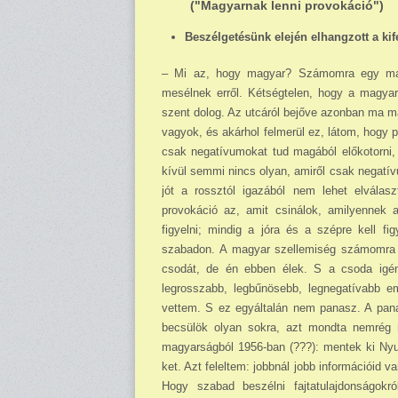
("Magyarnak lenni provokáció")
Beszélgetésünk elején elhangzott a ki
– Mi az, hogy magyar? Számomra egy maxim
mesélnek erről. Kétségtelen, hogy a magyar 
szent dolog. Az utcáról be­jőve azonban ma m
vagyok, és akárhol felmerül ez, látom, hogy p
csak negatívumokat tud magából előkotorni,
kívül semmi nincs olyan, amiről csak negatív
jót a rossztól igazából nem lehet elvála
provokáció az, amit csinálok, amilyennek
figyelni; mindig a jóra és a szépre kell f
szabadon. A magyar szellemiség számomra ez
csodát, de én eb­ben élek. S a csoda igé
legrosszabb, legbűnösebb, legne­gatívabb e
vettem. S ez egyáltalán nem panasz. A pan
becsülök olyan sokra, azt mondta nemrég n
magyarságból 1956-ban (???): mentek ki Nyu
ket. Azt feleltem: jobbnál jobb információid
Hogy szabad beszélni fajtatulajdonságok