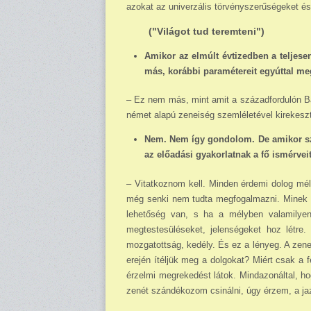
azokat az univerzális törvényszerűségeket 
("Világot tud teremteni")
Amikor az elmúlt évtizedben a teljesen
más, korábbi paramétereit egyúttal megt
– Ez nem más, mint amit a századfordulón Ba
német alapú zeneiség szemléletével kirekesz
Nem. Nem így gondolom. De amikor szób
az előadási gyakorlatnak a fő ismérveit
– Vitatkoznom kell. Minden érdemi dolog mél
még senki nem tudta megfogalmazni. Minek is
lehetőség van, s ha a mélyben valamilyen
megtestesüléseket, jelenségeket hoz létre.
mozgatottság, kedély. És ez a lényeg. A zene
erején ítéljük meg a dolgokat? Miért csak a
érzelmi megrekedést látok. Mindazonáltal, h
zenét szándékozom csinálni, úgy érzem, a j