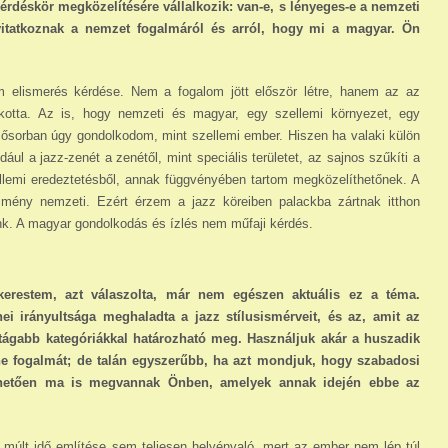
kérdéskör megközelítésére vállalkozik: van-e, s lényeges-e a nemzeti
itatkoznak a nemzet fogal­má­ról és arról, hogy mi a magyar. Ön
 elismerés kérdése. Nem a fogalom jött először létre, hanem az az
kotta. Az is, hogy nemzeti és magyar, egy szellemi környezet, egy
elsősorban úgy gondolkodom, mint szellemi ember. Hiszen ha valaki külön
ul a jazz-zenét a zenétől, mint speciális terüle­tet, az sajnos szűkíti a
ellemi eredeztetésből, annak függvényében tartom megközelíthetőnek. A
zmény nemzeti. Ezért érzem a jazz köreiben palackba zártnak itthon
nk. A magyar gondolkodás és ízlés nem műfaji kérdés.
kerestem, azt válaszolta, már nem egészen aktuális ez a téma.
ei irányultsága meghaladta a jazz stílusismérveit, és az, amit az
ágabb kate­gó­riákkal határozható meg. Használjuk akár a huszadik
e fogalmát; de talán egyszerűbb, ha azt mondjuk, hogy szabadosi
lhetően ma is megvannak Önben, amelyek annak idején ebbe az
múlt idő említése sem teljesen helyénvaló, mert az ember nem lép túl