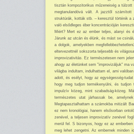
tisztán kompozitorikus mű­zeneiség a túlzott 
megtanulandóvá vált. A jazztől számított
struktúrák, kották stb. – keresztül történik
való elsődleges éber kon­centrá­cióján kereszt
Miért? Mert ez az ember teljes, alanyi és 
Járunk az utcán és élünk, és mást se csinálu
a dolgok, amelyekben megfellebbezhetetlenül
eltervezettnél sokszorta teljesebb és világo
improvizativitás. Ez természetesen nem jelen
ahogy az életünket sem "improvizáljuk" ma v
világba indultam, indulhattam el, ami valóban
adott, és esélyt, hogy az egységesség-tudat
hogy meg tudjon termé­kenyülni, és tudjon 
impulzív közeg, mint szabadság-közeg. Más
természetes utat járhassak be, amelynek
Megtapasztalhattam a számokba mitizált Bart
ez nem kronológiai, hanem elsősorban ontoló
zenével, a teljesen improvizatív zenével fo
merül fel. S bizonyos, hogy ez az emberben m
meg lehet zengetni. Az embernek minden idő