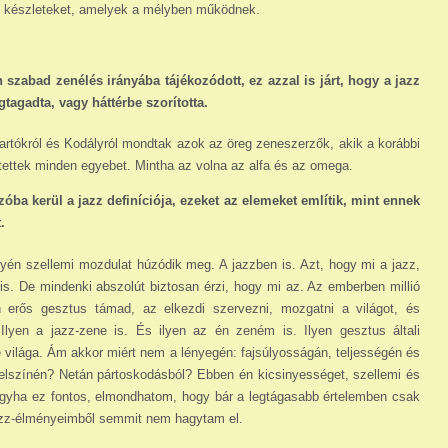
és készleteket, amelyek a mélyben működnek.
 szabad zenélés irányába tájékozódott, ez az­zal is járt, hogy a jazz
agadta, vagy háttérbe szorí­totta.
rtókról és Kodályról mondtak azok az öreg zeneszerzők, akik a korábbi
tettek minden egyebet. Mintha az volna az alfa és az omega.
a kerül a jazz definíciója, ezeket az elemeket említik, mint ennek
.
yén szellemi mozdulat húzódik meg. A jazzben is. Azt, hogy mi a jazz,
. De mindenki abszolút biztosan érzi, hogy mi az. Az emberben millió
 erős gesztus támad, az elkezdi szervezni, mozgatni a világot, és
 Ilyen a jazz-zene is. És ilyen az én zeném is. Ilyen gesztus általi
 világa. Ám akkor miért nem a lényegén: fajsúlyosságán, teljességén és
 felszínén? Netán pártoskodásból? Ebben én kicsinyességet, szellemi és
ogyha ez fontos, elmondhatom, hogy bár a leg­tá­gasabb értelemben csak
azz-élmé­nyeimből semmit nem hagytam el.