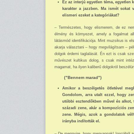
Ez az interjú egyetlen téma, egyetlen 
karakter a jazzben. Ma ismét sokat v
elismeri ezeket a kategóriákat?
– Természetes, hogy elismerem, de ez nem
élmény és környezet, amely a fogalmat al
látásmód identifikációja. Mint muzsi­kus is 
akarja választani – hogy megvilágítsam – példá
dolgok érdemi taglalását. Én ezt is csak sz
művészet kultikus dolog, s csak mint inté
magamat, ha ilyen kaliberű dolgokról beszélü
("Bennem marad")
Amikor a beszélgetés ötletével meg
Gondolom, arra utalt ezzel, hogy zen
utóbbi esztendőkben művel és alkot, t
századi zene, akár a kompozíciós zen
zene. Mégis, azok a gondolatok vé
irányba indították el.
– De mennyire, hogy megvannak! Igazából a 