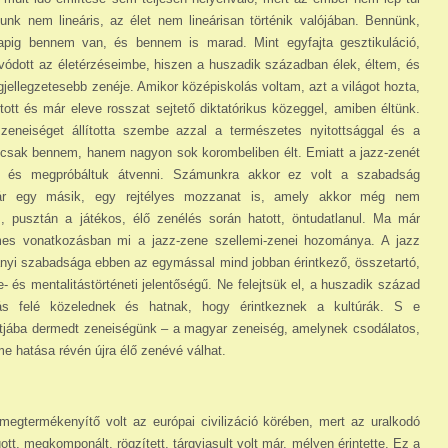
k nem lineáris, az élet nem lineárisan történik valójában. Bennünk,
ig bennem van, és bennem is marad. Mint egyfajta gesztikuláció,
leivódott az életérzéseimbe, hiszen a huszadik században élek, éltem, és
gjellegzetesebb zenéje. Amikor középiskolás voltam, azt a világot hozta,
ott és már eleve rosszat sejtető diktatórikus közeggel, amiben éltünk.
neiséget állította szembe azzal a természetes nyitottsággal és a
mcsak bennem, hanem nagyon sok korombeliben élt. Emiatt a jazz-zenét
tük, és megpróbáltuk átvenni. Számunkra akkor ez volt a szabadság
r egy másik, egy rejtélyes mozzanat is, amely akkor még nem
 pusztán a játékos, élő zenélés során hatott, öntudatlanul. Ma már
es vonat­kozásban mi a jazz-zene szellemi-zenei hozománya. A jazz
lanyi szabadsága ebben az egymással mind jobban érintkező, összetartó,
- és mentalitástörténeti jelen­tőségű. Ne felejtsük el, a huszadik század
ás felé közelednek és hatnak, hogy érintkeznek a kultúrák. S e
múltjába dermedt zeneiségünk – a magyar zeneiség, amelynek csodálatos,
me hatása révén újra élő zenévé válhat.
 megtermékenyítő volt az európai civilizáció körében, mert az uralkodó
, meg­kom­ponált, rögzített, tárgyiasult volt már, mélyen érintette. Ez a