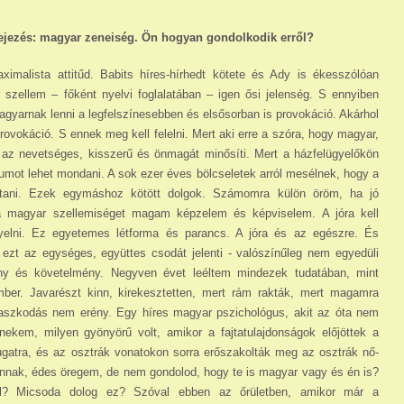
fejezés: magyar zeneiség. Ön hogyan gondol­ko­dik erről?
alista attitűd. Babits híres-hírhedt kötete és Ady is ékesszólóan
szellem – főként nyelvi foglalatában – igen ősi jelenség. S ennyiben
agyarnak lenni a legfelszínesebben és elsősorban is provokáció. Akárhol
rovokáció. S ennek meg kell felelni. Mert aki erre a szóra, hogy magyar,
 az nevetséges, kisszerű és önmagát minősíti. Mert a házfelügyelőkön
umot lehet mondani. A sok ezer éves bölcseletek arról mesélnek, hogy a
sztani. Ezek egymáshoz kö­tött dolgok. Számomra külön öröm, ha jó
 a magyar szellemiséget magam képzelem és képviselem. A jóra kell
igyelni. Ez egyetemes létforma és parancs. A jóra és az egészre. És
t az egységes, együttes csodát jelenti - valószínű­leg nem egyedüli
ny és követelmény. Negyven évet leéltem mindezek tudatában, mint
mber. Javarészt kinn, kirekesztetten, mert rám rakták, mert magamra
aszkodás nem erény. Egy híres magyar pszichológus, akit az óta nem
ekem, milyen gyönyörű volt, amikor a fajtatulajdonságok előjöttek a
gatra, és az osztrák vonatokon sorra erőszakolták meg az osztrák nő­
 vannak, édes öregem, de nem gondolod, hogy te is magyar vagy és én is?
ról? Micsoda dolog ez? Szóval ebben az őrületben, amikor már a