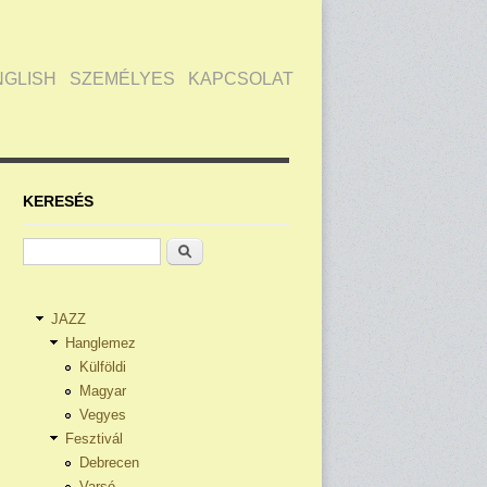
NGLISH
SZEMÉLYES
KAPCSOLAT
KERESÉS
Keresés
JAZZ
Hanglemez
Külföldi
Magyar
Vegyes
Fesztivál
Debrecen
Varsó