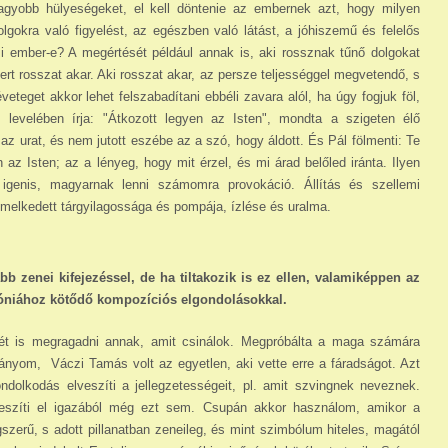
agyobb hülyeségeket, el kell döntenie az embernek azt, hogy milyen
olgokra való figyelést, az egészben való látást, a jóhiszemű és felelős
i ember-e? A megértését például annak is, aki rossznak tűnő dolgokat
ert rosszat akar. Aki rosszat akar, az persze teljességgel megvetendő, s
teget akkor lehet felszabadítani ebbéli zavara alól, ha úgy fogjuk föl,
levelében írja: "Átkozott legyen az Isten", mondta a szigeten élő
az urat, és nem jutott eszébe az a szó, hogy áldott. És Pál fölmenti: Te
z Isten; az a lényeg, hogy mit érzel, és mi árad belőled iránta. Ilyen
genis, magyarnak lenni számomra provokáció. Állítás és szellemi
melkedett tárgyilagossága és pompája, ízlése és uralma.
b zenei kifejezéssel, de ha tiltakozik is ez ellen, valamiképpen az
atóniához kötődő kompozíciós elgondolásokkal.
ét is megragadni annak, amit csinálok. Megpróbálta a maga számára
ványom, Váczi Tamás volt az egyetlen, aki vette erre a fáradságot. Azt
olkodás elveszíti a jellegzetességeit, pl. amit szvingnek neveznek.
eszíti el igazából még ezt sem. Csupán akkor használom, amikor a
zerű, s adott pillanatban zeneileg, és mint szimbólum hiteles, magától