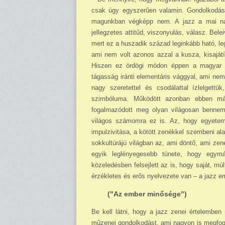
csak úgy egyszerűen valamin. Gondolkodásun
magunkban végképp nem. A jazz a mai nap
jellegzetes attitűd, viszonyulás, válasz. Be
mert ez a huszadik század leginkább ható, le
ami nem volt azonos azzal a kusza, kisajátít
Hiszen ez ördögi módon éppen a magyar ze
tágasság iránti elementáris vággyal, ami ne
nagy szeretettel és csodálattal ízlelget
szimbóluma. Működött azonban ebben má
fogalmazódott meg olyan világosan bennem,
világos számomra ez is. Az, hogy egyetem
impulzivitása, a kötött ze­nékkel szembeni a
sokkultúrájú világban az, ami döntő, ami zene
egyik leglényegesebb tünete, hogy egym
közeledésben felsejlett az is, hogy saját, 
érzékletes és erős nyelvezete van – a jazz e
("Az ember minősége")
Be kell látni, hogy a jazz zenei értelemben
műzenei gondolkodást, ami nagyon is megfogott