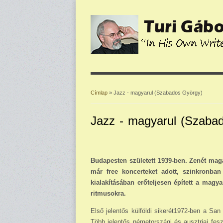
Címlap
» Jazz - magyarul (Szabados György)
Jelenlegi hely
Jazz - magyarul (Szaba
Budapesten született 1939-ben. Zenét magá
már free koncerteket adott, szinkronban
kialakításában erőteljesen épített a magy
ritmusokra.
Első jelentős külföldi sikerét1972-ben a San S
Több jelentős németországi és ausztriai fes