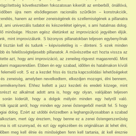
rögzítettség következtében fokozatosan kikerült az emberből, ön­álló­vá,
 időben újra nem elsődlegesen racionális szűrőkön – konstrukciók,
 a zenélés, hanem az ember zeneiségének és szellemiségének a pillanatra
ül, ami univerzális tudatot és készenlétet igényei, s ami hatalmas dolog.
élő minősége. Hiszen egész életünket az improvizáció jegyében éljük.
nk, mint improvizálunk. S bizonyos pillanatokban teljesen egybenyílnak
 tisztán kell és tudunk – képviseletileg is – dönteni. S ezek min­den
sabb és felelősségteljesebb pillanatok. A művészetbe ezt hozta vissza az
tette azt, hogy ami improvizáció, az zeneileg rögvest magasrendű. Mint
alami magasrendűen. Ebben én egy szabad, időtlen és hatalmakon kívüli
 felemelő volt. S ez a kezdet friss és tiszta kapcsolódási lehetőségeket
 és zenei­ség, a­melyben nevelkedtem, elkezdjen mozogni, élni bennem,
termékenyíteni. Ehhez kellett a jazz kezdeti és eredeti közege, mint
részt ez alkalmat adott arra is, hogy egy olyan, valójában teljesen
 során kiderült, hogy a dolgok mélyén minden egy helyről való.
ók igazát arról, hogy minden egy zenei őstengerből merült fel. S hogy
giai dolog. Ezért az utóbbi évtizedben a leghangsúlyosabban a szabad
glalkoztam, mert úgy éreztem, hogy benne ez a zenei őstengerszerűség
a is ott szunnyad, és ezt úgy egészében és originálisan át lehet élni,
ben meg kell élnie és minőségben fenn kell tartania, át kell éreznie