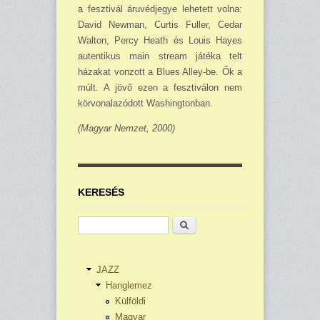
a fesztivál áru­védjegye lehetett volna:
David Newman, Curtis Fuller, Cedar
Walton, Percy Heath és Louis Hayes
autentikus main stream játéka telt
házakat vonzott a Blues Alley-be. Ők a
múlt. A jövő ezen a fesztiválon nem
körvonalazódott Washingtonban.
(Magyar Nemzet, 2000)
KERESÉS
Keresés
JAZZ
Hanglemez
Külföldi
Magyar