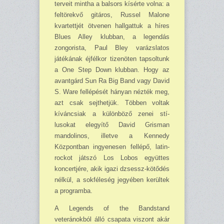
terveit mintha a balsors kísérte volna: a
fel­tö­rekvő gitáros, Russel Malone
kvartettjét ötvenen hallgattuk a híres
Blues Alley klub­ban, a legendás
zongorista, Paul Bley varázslatos
játékának éjfélkor tizenöten tapsoltunk
a One Step Down klubban. Hogy az
avantgárd Sun Ra Big Band vagy David
S. Ware fellépését hányan nézték meg,
azt csak sejthetjük. Többen voltak
kíváncsiak a különböző zenei stí­
lusokat elegyítő David Grisman
mandolinos, illetve a Kennedy
Központban in­gyenesen fellépő, latin-
rockot játszó Los Lobos együttes
koncertjére, akik igazi dzsessz-kötődés
nélkül, a sokféleség jegyében kerültek
a programba.
A Legends of the Bandstand
veteránokból álló csapata viszont akár