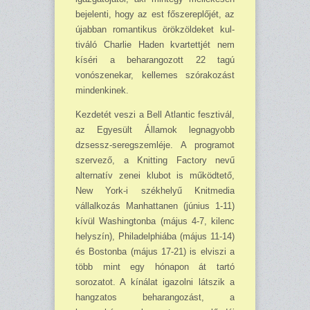
bejelenti, hogy az est főszereplőjét, az
újabban romantikus örökzöldeket kul­
tiváló Charlie Haden kvartettjét nem
kíséri a beharangozott 22 tagú
vonószenekar, kel­lemes szórakozást
mindenkinek.
Kezdetét veszi a Bell Atlantic fesztivál,
az Egyesült Államok legnagyobb
dzsessz-seregszemléje. A programot
szervező, a Knitting Factory nevű
alternatív zenei klubot is működtető,
New York-i székhelyű Knitmedia
vállalkozás Manhattanen (június 1-11)
kí­vül Washingtonba (május 4-7, kilenc
helyszín), Philadelphiába (május 11-14)
és Bostonba (május 17-21) is elviszi a
több mint egy hónapon át tartó
sorozatot. A kínálat igazolni látszik a
hangzatos beharangozást, a