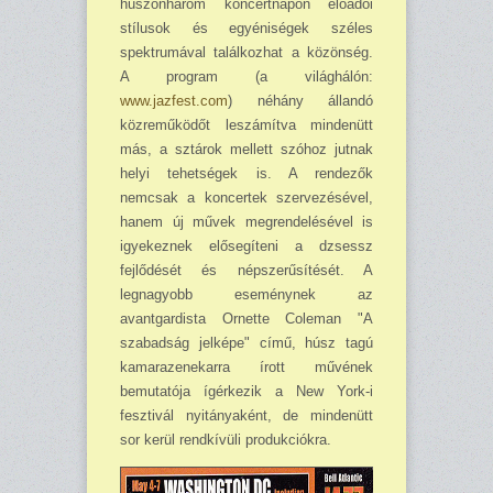
huszonhárom koncertnapon előadói
stílusok és egyéniségek széles
spektrumával találkozhat a közönség.
A program (a világhálón:
www.jazfest.com
) néhány állandó
közreműködőt leszámítva mindenütt
más, a sztárok mellett szóhoz jutnak
helyi tehetségek is. A rendezők
nemcsak a koncertek szervezésével,
hanem új művek megrendelésével is
igyekeznek elősegíteni a dzsessz
fejlődését és nép­szerűsítését. A
legnagyobb eseménynek az
avantgardista Ornette Coleman "A
szabadság jelképe" című, húsz tagú
kamarazenekarra írott művének
bemutatója ígérkezik a New York-i
fesztivál nyitányaként, de mindenütt
sor kerül rendkívüli produkciókra.