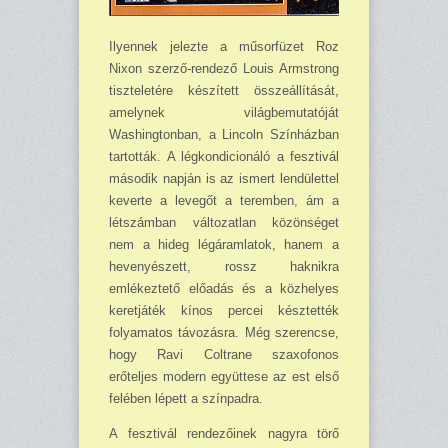
Ilyennek jelezte a műsorfüzet Roz
Nixon szerző-rendező Louis Armstrong
tisztele­tére készített összeállítását,
amelynek világbemutatóját
Washingtonban, a Lincoln Szín­házban
tartották. A légkondicionáló a fesztivál
második napján is az ismert lendülettel
keverte a levegőt a teremben, ám a
létszámban változatlan közönséget
nem a hideg lég­áramlatok, hanem a
hevenyészett, rossz haknikra
emlékeztető előadás és a közhelyes
ke­retjáték kínos percei késztették
folyamatos távozásra. Még szerencse,
hogy Ravi Coltrane szaxofonos
erőteljes modern együttese az est első
felében lépett a színpadra.
A fesztivál rendezőinek nagyra törő