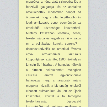
mappával a hóna alatt színpadra lép a
fesz­tivál igazgatója, és az aszfalton
nevelkedettek modorában hangot ad
örömének, hogy a világ legátfogóbb és
legdinamikusabb zenei eseményén az
érdeklődő közön­séget köszöntheti.
Mintegy kétszázan lehetünk, fehér,
fekete, sárga és egyéb színű – vajon
mi a politikailag korrekt sorrend? –
dzsesszkedvelők az amerikai főváros
egyik afro-amerikai kulturális
központjának számító, 1200 férőhelyes
Lincoln Színházban. A hangulat hőfokát
a hir­telen beköszöntött melegben
csúcsra járatott légkondicionáló
határozza meg, a járatosak máris
magukra húzzák a biztonsági okokból
elhozott pulóverüket. Jól jön az újabb
köszöntés, ezúttal a fő támogató
telefontársaság ügyvezető
igazgatójától, aki mintegy mellékesen